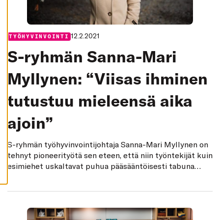
K
I
H
Y
12.2.2021
Categories:
TYÖHYVINVOINTI
V
Ä
S-ryhmän Sanna-Mari
K
S
Y
Myllynen: “Viisas ihminen
K
A
I
K
tutustuu mieleensä aika
K
I
E
ajoin”
V
Ä
S
T
S-ryhmän työhyvinvointijohtaja Sanna-Mari Myllynen on
E
tehnyt pioneerityötä sen eteen, että niin työntekijät kuin
E
T
esimiehet uskaltavat puhua pääsääntöisesti tabuna
koetuista mielenterveysasioista.