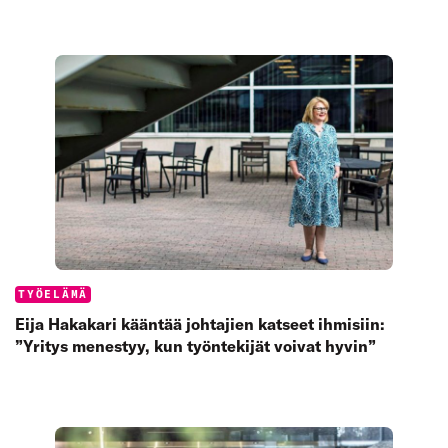
Categories:
TYÖELÄMÄ
Eija Hakakari kääntää johtajien katseet ihmisiin:
”Yritys menestyy, kun työntekijät voivat hyvin”