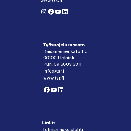
Instagram
Facebook
YouTube
LinkedIn
Työsuojelurahasto
Kaisaniemenkatu 1 C
00100 Helsinki
Puh. 09 6803 3311
info@tsr.fi
www.tsr.fi
Facebook
YouTube
LinkedIn
Linkit
Telman näköislehti