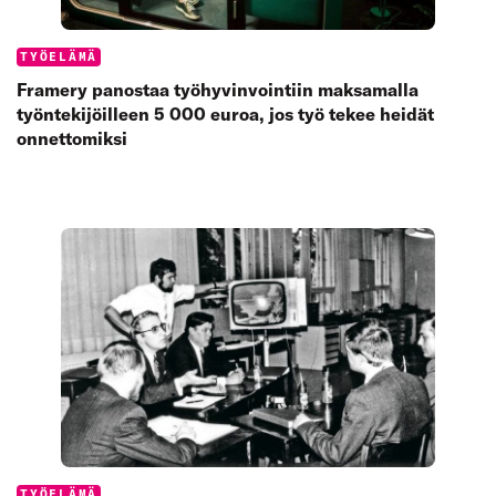
Categories:
TYÖELÄMÄ
Framery panostaa työhyvinvointiin maksamalla
työntekijöilleen 5 000 euroa, jos työ tekee heidät
onnettomiksi
Categories:
TYÖELÄMÄ