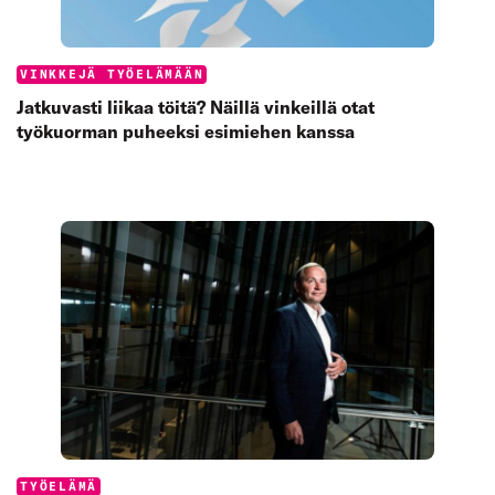
Categories:
VINKKEJÄ TYÖELÄMÄÄN
Jatkuvasti liikaa töitä? Näillä vinkeillä otat
työkuorman puheeksi esimiehen kanssa
Categories:
TYÖELÄMÄ