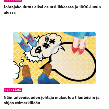
Johtajakoulutus alkoi osuusliikkeessä jo 1900-luvun
alussa
Categories:
TYÖELÄMÄ
Näin tulevaisuuden johtaja mukautuu tilanteisiin ja
ohjaa esimerkillään