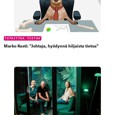
Categories:
TUTKITTUA TIETOA
Marko Kesti: ”Johtaja, hyödynnä hiljaista tietoa”