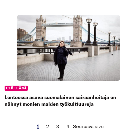
Categories:
TYÖELÄMÄ
Lontoossa asuva suomalainen sairaanhoitaja on
nähnyt monien maiden työkulttuureja
1
2
3
4
Seuraava sivu