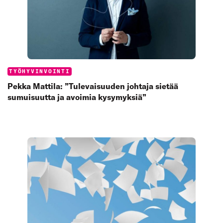
Categories:
TYÖHYVINVOINTI
Pekka Mattila: ”Tulevaisuuden johtaja sietää
sumuisuutta ja avoimia kysymyksiä”