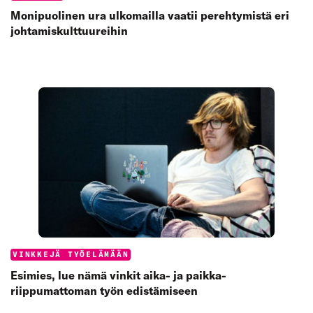
Monipuolinen ura ulkomailla vaatii perehtymistä eri
johtamiskulttuureihin
Categories:
VINKKEJÄ TYÖELÄMÄÄN
Esimies, lue nämä vinkit aika- ja paikka­
riippumattoman työn edistämiseen