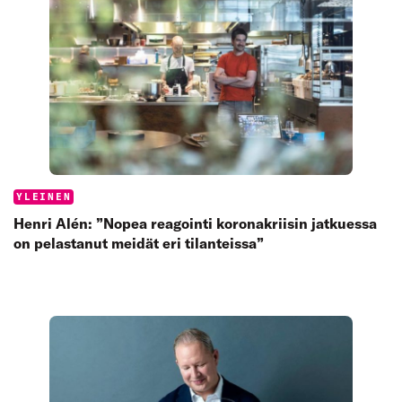
Categories:
YLEINEN
Henri Alén: ”Nopea reagointi koronakriisin jatkuessa
on pelastanut meidät eri tilanteissa”