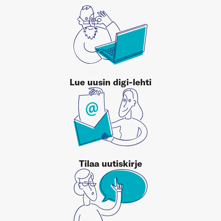
Lue uusin digi-lehti
Tilaa uutiskirje