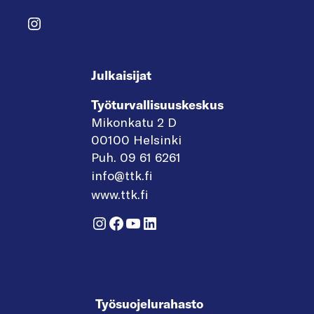
Instagram
Julkaisijat
Työturvallisuuskeskus
Mikonkatu 2 D
00100 Helsinki
Puh. 09 61 6261
info@ttk.fi
www.ttk.fi
Instagram
Facebook
YouTube
LinkedIn
Työsuojelurahasto