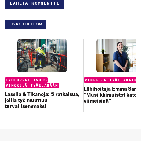
LISÄÄ LUETTAVA
Categories:
Categories:
TYÖTURVALLISUUS
VINKKEJÄ TYÖELÄMÄÄN
VINKKEJÄ TYÖELÄMÄÄN
Lähihoitaja Emma Sand
Lassila & Tikanoja: 5 ratkaisua,
”Musiikkimuistot katoa
joilla työ muuttuu
viimeisinä”
turvallisemmaksi