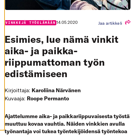
K
A
I
K
K
14.05.2020
Jaa artikkeli
VINKKEJÄ TYÖELÄMÄÄN
I
H
Esimies, lue nämä vinkit
Y
V
Ä
aika- ja paikka­
K
S
riippumattoman työn
Y
K
A
edistämiseen
I
K
K
I
E
Kirjoittaja:
Karoliina Närvänen
V
Ä
Kuvaaja:
Roope Permanto
S
T
E
E
Ajattelumme aika- ja paikkariippuvaisesta työstä
T
muuttuu kovaa vauhtia. Näiden vinkkien avulla
työnantaja voi tukea työntekijöidensä työntekoa