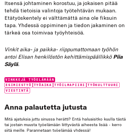
Itsensä johtaminen korostuu, ja jokaisen pitää
tehdä tietoisia valintoja työtehtävän mukaan.
Etätyöskentely ei välttämättä aina ole fiksuin
tapa. Yhdessä oppiminen ja tiedon jakaminen on
tärkeä osa toimivaa työyhteisöä.
Vinkit aika- ja paikka- riippumattomaan työhön
antoi Elisan henkilöstön kehittämispäällikkö
Piia
Säylä
.
Categories:
VINKKEJÄ TYÖELÄMÄÄN
Tags:
ESIMIESTYÖ
TYÖAIKA
TYÖILMAPIIRI
TYÖKULTTUURI
VIESTINTÄ
Anna palautetta jutusta
Mitä ajatuksia juttu sinussa herätti? Entä haluaisitko kuulla tästä
tai jostain muusta työelämään liittyvästä aiheesta lisää - kerro
siitä meille. Parannetaan työelämää yhdessä!