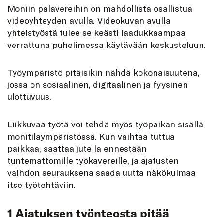
Moniin palavereihin on mahdollista osallistua
videoyhteyden avulla. Videokuvan avulla
yhteistyöstä tulee selkeästi laadukkaampaa
verrattuna puhelimessa käytävään keskusteluun.
Työympäristö pitäisikin nähdä kokonaisuutena,
jossa on sosiaalinen, digitaalinen ja fyysinen
ulottuvuus.
Liikkuvaa työtä voi tehdä myös työpaikan sisällä
monitilaympäristössä. Kun vaihtaa tuttua
paikkaa, saattaa jutella ennestään
tuntemattomille työkavereille, ja ajatusten
vaihdon seurauksena saada uutta näkökulmaa
itse työtehtäviin.
1 Ajatuksen työnteosta pitää