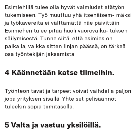
Esimiehillä tulee olla hyvät valmiudet etätyön
tukemiseen. Työ muuttuu yhä itsenäisem- mäksi
ja työkavereita ei välttämättä näe päivittäin.
Esimiehen tulee pitää huoli vuorovaiku- tuksen
säilymisestä. Tunne siitä, että esimies on
paikalla, vaikka sitten linjan päässä, on tärkeä
osa työntekijän jaksamista.
4 Käännetään katse tiimeihin.
Työnteon tavat ja tarpeet voivat vaihdella paljon
jopa yrityksen sisällä. Yhteiset pelisäännöt
tuleekin sopia tiimitasolla.
5 Valta ja vastuu yksilöillä.