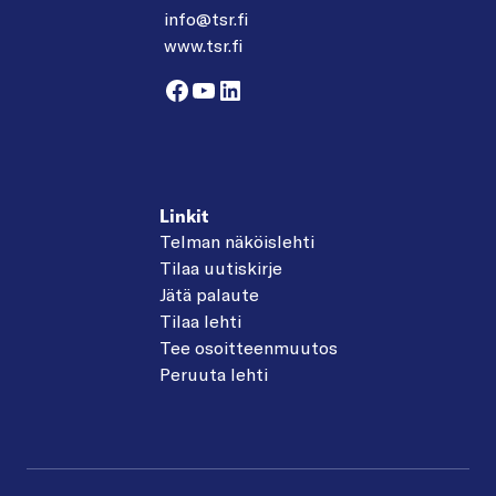
info@tsr.fi
www.tsr.fi
Facebook
YouTube
LinkedIn
Linkit
Telman näköislehti
Tilaa uutiskirje
Jätä palaute
Tilaa lehti
Tee osoitteenmuutos
Peruuta lehti