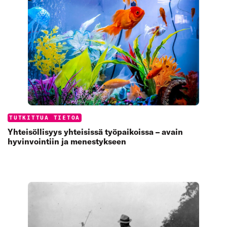
Categories:
TUTKITTUA TIETOA
Yhteisöllisyys yhteisissä työpaikoissa – avain
hyvinvointiin ja menestykseen