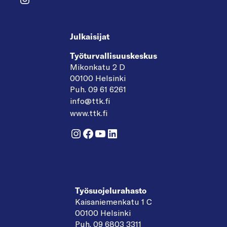
Julkaisijat
Työturvallisuuskeskus
Mikonkatu 2 D
00100 Helsinki
Puh. 09 61 6261
info@ttk.fi
www.ttk.fi
Instagram
Facebook
YouTube
LinkedIn
Työsuojelurahasto
Kaisaniemenkatu 1 C
00100 Helsinki
Puh. 09 6803 3311