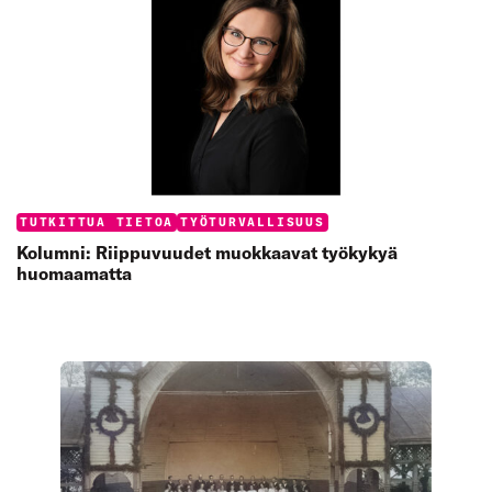
Categories:
TUTKITTUA TIETOA
TYÖTURVALLISUUS
Kolumni: Riippuvuudet muokkaavat työkykyä
huomaamatta