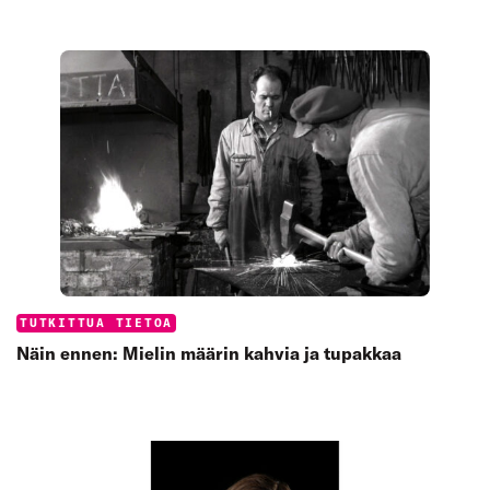
Categories:
TUTKITTUA TIETOA
Näin ennen: Mielin määrin kahvia ja tupakkaa