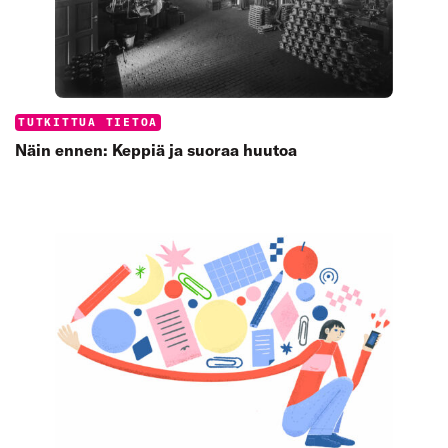
Categories:
TUTKITTUA TIETOA
Näin ennen: Keppiä ja suoraa huutoa