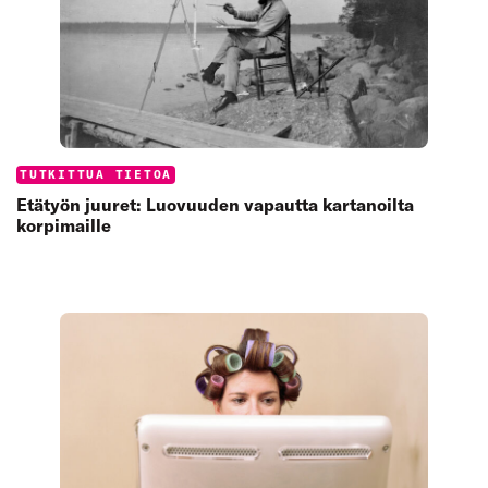
Categories:
TUTKITTUA TIETOA
Etätyön juuret: Luovuuden vapautta kartanoilta
korpimaille