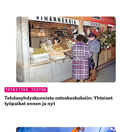
Categories:
TUTKITTUA TIETOA
Tehdasyhdyskunnista ostoskeskuksiin: Yhteiset
työpaikat ennen ja nyt