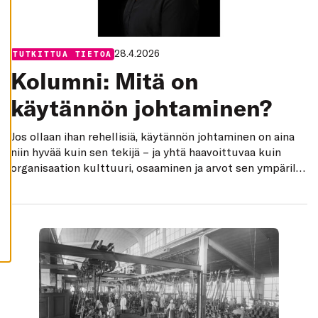
K
I
H
Y
28.4.2026
V
Categories:
TUTKITTUA TIETOA
Ä
Kolumni: Mitä on
K
S
Y
käytännön johtaminen?
K
A
I
K
Jos ollaan ihan rehellisiä, käytännön johtaminen on aina
K
niin hyvää kuin sen tekijä – ja yhtä haavoittuvaa kuin
I
E
organisaation kulttuuri, osaaminen ja arvot sen ympärillä,
V
Johanna Pulkkinen sanoo. Jos ollaan ihan rehellisiä,
Ä
S
käytännön johtaminen on juuri niin hyvää tai huonoa kuin
T
E
miten sitä tekevä ihminen siinä onnistuu. Se riippuu
E
myös organisaation kulttuurista, johtamisosaamisesta,
T
arvoista ja