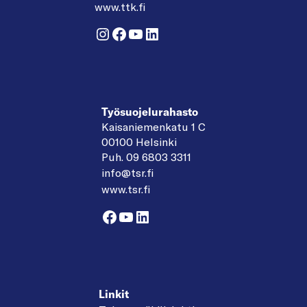
www.ttk.fi
Instagram
Facebook
YouTube
LinkedIn
Työsuojelurahasto
Kaisaniemenkatu 1 C
00100 Helsinki
Puh. 09 6803 3311
info@tsr.fi
www.tsr.fi
Facebook
YouTube
LinkedIn
Linkit