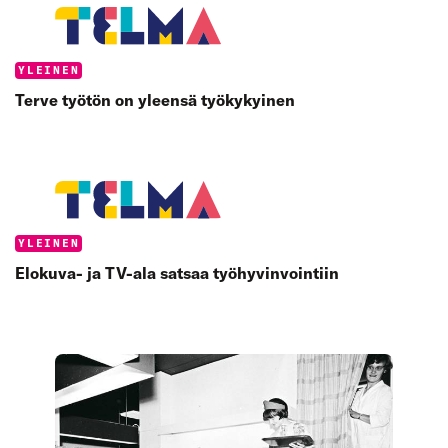
Categories:
YLEINEN
Terve työtön on yleensä työkykyinen
Categories:
YLEINEN
Elokuva- ja TV-ala satsaa työhyvinvointiin