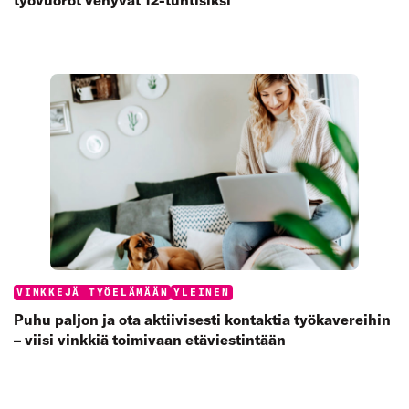
Categories:
VINKKEJÄ TYÖELÄMÄÄN
YLEINEN
Puhu paljon ja ota aktiivisesti kontaktia työkavereihin
– viisi vinkkiä toimivaan etäviestintään