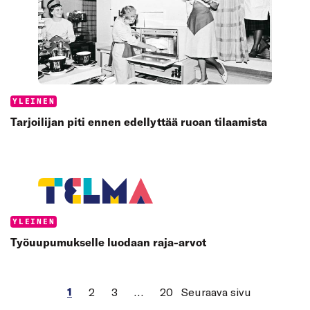
Categories:
YLEINEN
Tarjoilijan piti ennen edellyttää ruoan tilaamista
Categories:
YLEINEN
Työuupumukselle luodaan raja-arvot
1
2
3
…
20
Seuraava sivu