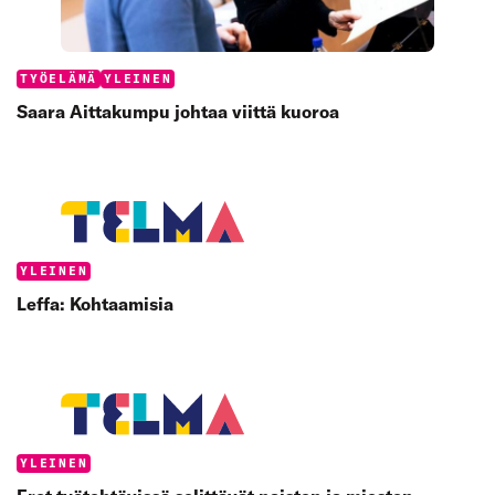
Categories:
TYÖELÄMÄ
YLEINEN
Saara Aittakumpu johtaa viittä kuoroa
Categories:
YLEINEN
Leffa: Kohtaamisia
Categories:
YLEINEN