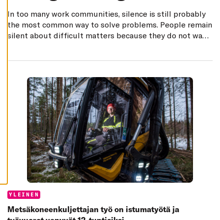
K
I
In too many work communities, silence is still probably
the most common way to solve problems. People remain
H
Y
silent about difficult matters because they do not want
V
to insult or burden others or show their own
Ä
K
incompetence. It seems like Finns have taken the old
S
saying “speech is silver, silence is golden” a little too
Y
K
A
I
K
K
I
E
V
Ä
S
T
E
E
T
Categories:
YLEINEN
Metsäkoneenkuljettajan työ on istumatyötä ja
työvuorot venyvät 12-tuntisiksi