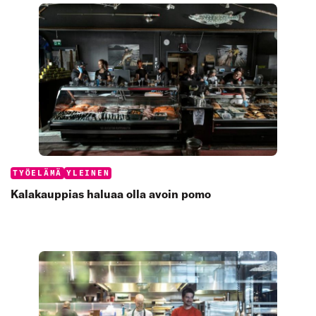
Categories:
TYÖELÄMÄ
YLEINEN
Kalakauppias haluaa olla avoin pomo