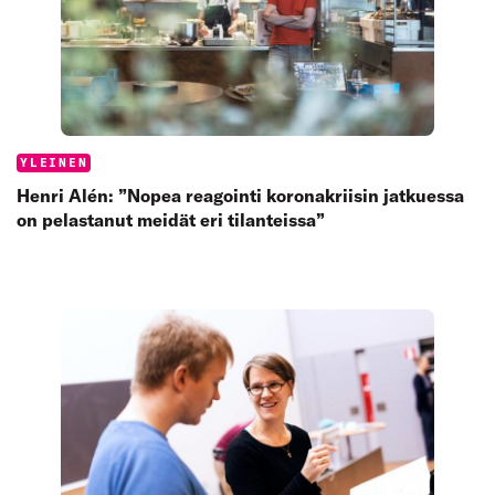
Categories:
YLEINEN
Henri Alén: ”Nopea reagointi koronakriisin jatkuessa
on pelastanut meidät eri tilanteissa”