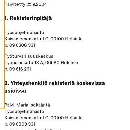
K
Päivitetty 25.9.2024
I
H
1. Rekisterinpitäjä
Y
V
Ä
Työsuojelurahasto
K
S
Kaisaniemenkatu 1 C, 00100 Helsinki
Y
K
p. 09 6308 3311
A
I
Työturvallisuuskeskus
K
K
Työpajankatu 13 A, 00580 Helsinki
I
E
p. 09 616 261
V
Ä
S
2. Yhteyshenkilö rekisteriä koskevissa
T
E
asioissa
E
T
Päivi-Maria Isokääntä
Työsuojelurahasto
Kaisaniemenkatu 1 C, 00100 Helsinki
p. 09 6803 3311