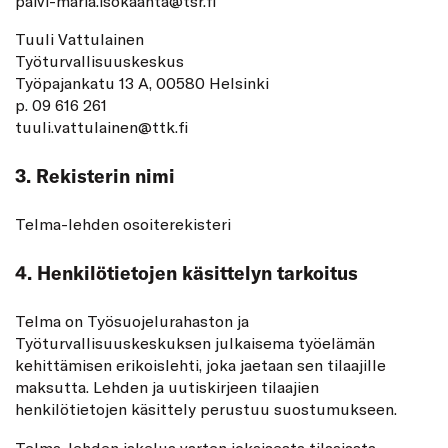
paivi-maria.isokaanta@tsr.fi
Tuuli Vattulainen
Työturvallisuuskeskus
Työpajankatu 13 A, 00580 Helsinki
p. 09 616 261
tuuli.vattulainen@ttk.fi
3. Rekisterin nimi
Telma-lehden osoiterekisteri
4. Henkilötietojen käsittelyn tarkoitus
Telma on Työsuojelurahaston ja
Työturvallisuuskeskuksen julkaisema työelämän
kehittämisen erikoislehti, joka jaetaan sen tilaajille
maksutta. Lehden ja uutiskirjeen tilaajien
henkilötietojen käsittely perustuu suostumukseen.
Telma-lehden jakelua varten jokaisesta tilaajasta