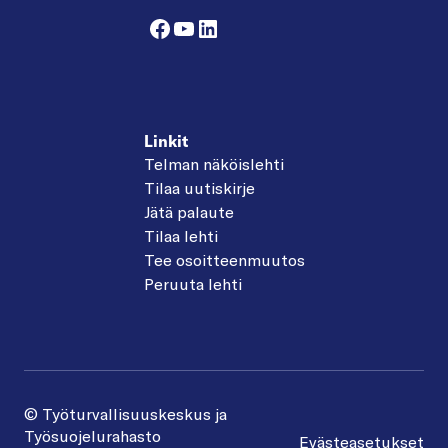
Facebook
YouTube
LinkedIn
Linkit
Telman näköislehti
Tilaa uutiskirje
Jätä palaute
Tilaa lehti
Tee osoitteenmuutos
Peruuta lehti
© Työturvallisuuskeskus ja
Työsuojelurahasto
Evästeasetukset