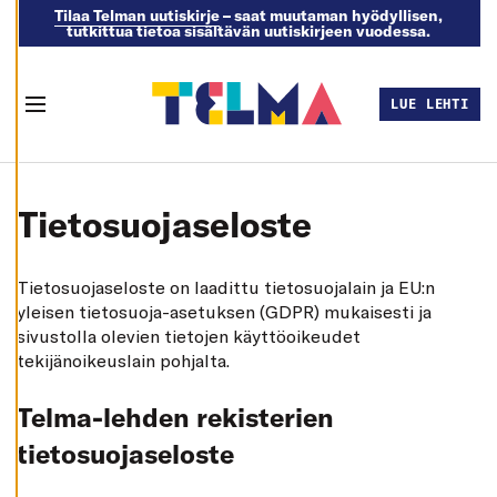
U
Tilaa Telman uutiskirje
– saat muutaman hyödyllisen,
O
tutkittua tietoa sisältävän uutiskirjeen vuodessa.
K
K
A
A
E
LUE LEHTI
V
Menu
Ä
S
T
Skip to content
E
A
S
Tietosuojaseloste
E
T
U
K
Tietosuojaseloste on laadittu tietosuojalain ja EU:n
S
I
yleisen tietosuoja-asetuksen (GDPR) mukaisesti ja
A
sivustolla olevien tietojen käyttöoikeudet
K
tekijänoikeuslain pohjalta.
I
E
L
Telma-lehden rekisterien
L
Ä
K
tietosuojaseloste
A
I
K