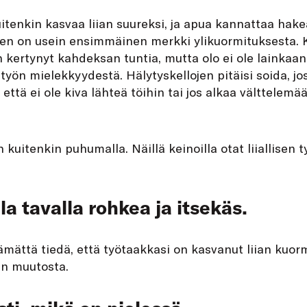
tenkin kasvaa liian suureksi, ja apua kannattaa hake
n on usein ensimmäinen merkki ylikuormituksesta. K
n kertynyt kahdeksan tuntia, mutta olo ei ole lainkaa
työn mielekkyydestä. Hälytyskellojen pitäisi soida, 
että ei ole kiva lähteä töihin tai jos alkaa välttelemään
n kuitenkin puhumalla. Näillä keinoilla otat liiallise
lla tavalla rohkea ja itsekäs.
mättä tiedä, että työtaakkasi on kasvanut liian kuorm
hen muutosta.