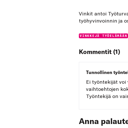
Vinkit antoi Työturv
työhyvinvoinnin ja 
Categories:
VINKKEJÄ TYÖELÄMÄÄN
Kommentit (1)
Tunnollinen työnte
Ei työntekijät voi
vaihtoehtojen ko
Työntekijä on vain
Anna palaute