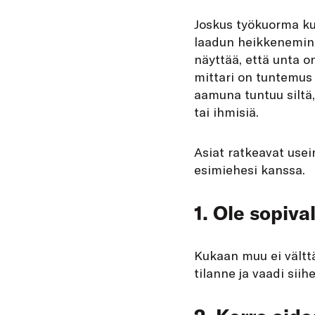
Joskus työkuorma kui
laadun heikkenemine
näyttää, että unta o
mittari on tuntemus 
aamuna tuntuu siltä, 
tai ihmisiä.
Asiat ratkeavat usei
esimiehesi kanssa.
1. Ole sopiva
Kukaan muu ei välttä
tilanne ja vaadi sii