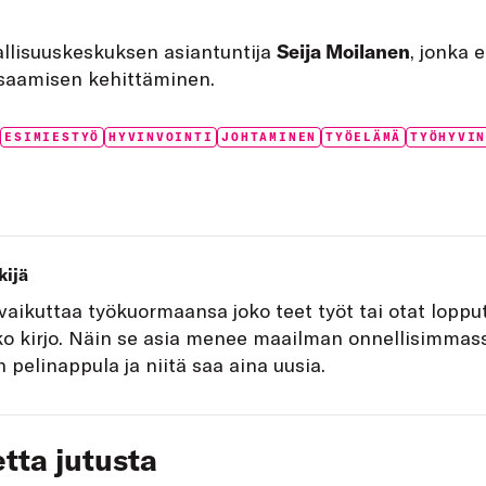
allisuuskeskuksen asiantuntija
Seija Moilanen
, jonka 
osaamisen kehittäminen.
Tags:
ESIMIESTYÖ
HYVINVOINTI
JOHTAMINEN
TYÖELÄMÄ
TYÖHYVI
kijä
 vaikuttaa työkuormaansa joko teet työt tai otat lopput
ko kirjo. Näin se asia menee maailman onnellisimmas
 pelinappula ja niitä saa aina uusia.
tta jutusta