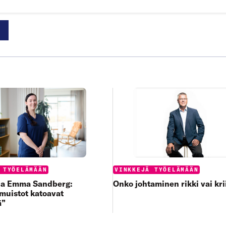
Categories:
:
VINKKEJÄ TYÖELÄMÄÄN
 TYÖELÄMÄÄN
Onko johtaminen rikki vai kri
aja Emma Sandberg:
muistot katoavat
ä”