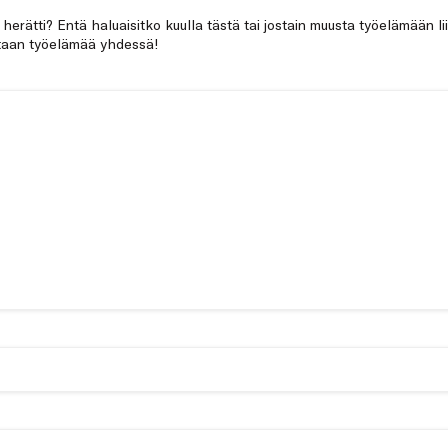
a herätti? Entä haluaisitko kuulla tästä tai jostain muusta työelämään li
netaan työelämää yhdessä!