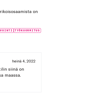
erikoisosaamista on
NVOINTI
TYÖKUORMITUS
heinä 4, 2022
ilin siinä on
sa maassa.