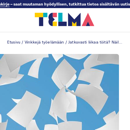
skirje
– saat muutaman hyödyllisen, tutkittua tietoa sisältävän uuti
Etusivu
/
Vinkkejä työelämään
/
Jatkuvasti liikaa töitä? Näillä vinkeillä otat työkuorman puheeksi esimiehen kanssa