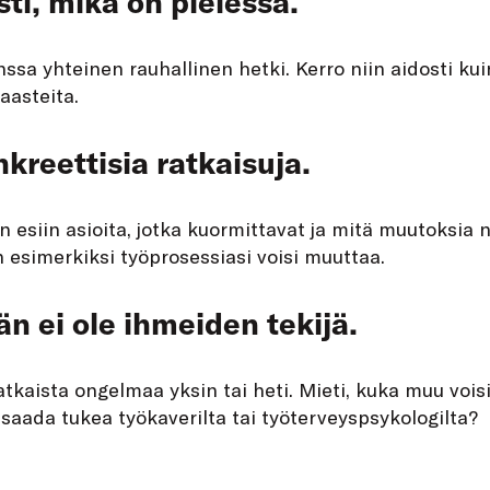
sti, mikä on pielessä.
ssa yhteinen rauhallinen hetki. Kerro niin aidosti kui
aasteita.
kreettisia ratkaisuja.
esiin asioita, jotka kuormittavat ja mitä muutoksia n
 esimerkiksi työprosessiasi voisi muuttaa.
n ei ole ihmeiden tekijä.
ratkaista ongelmaa yksin tai heti. Mieti, kuka muu vois
o saada tukea työkaverilta tai työterveyspsykologilta?