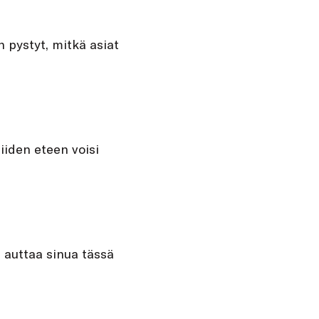
n pystyt, mitkä asiat
iiden eteen voisi
i auttaa sinua tässä