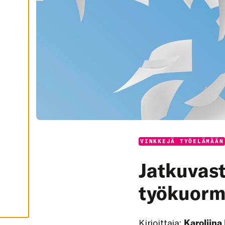
I
K
K
I
H
Y
V
Ä
K
S
Y
K
A
I
K
K
I
E
V
VINKKEJÄ TYÖELÄMÄÄN
Ä
S
T
Jatkuvasti
E
E
T
työkuorm
Kirjoittaja:
Karoliina