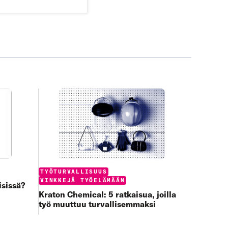
Categories:
TYÖTURVALLISUUS
VINKKEJÄ TYÖELÄMÄÄN
isissä?
Kraton Chemical: 5 ratkaisua, joilla
työ muuttuu turvallisemmaksi