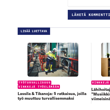
LISÄÄ LUETTAVA
Categories:
Categories
TYÖTURVALLISUUS
VINKKEJÄ
VINKKEJÄ TYÖELÄMÄÄN
Lähihoit
Lassila & Tikanoja: 5 ratkaisua, joilla
”Musiikki
työ muuttuu turvallisemmaksi
viimeisin