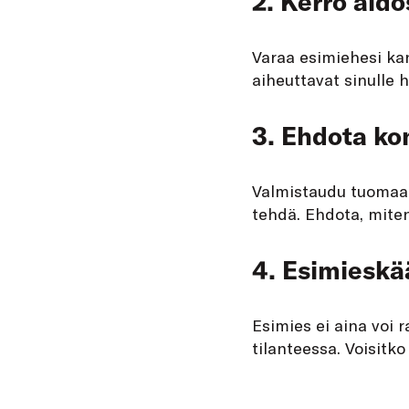
2.
Kerro aido
Varaa esimiehesi kan
aiheuttavat sinulle h
3. Ehdota kon
Valmistaudu tuomaan 
tehdä. Ehdota, miten
4. Esimieskää
Esimies ei aina voi 
tilanteessa. Voisitk