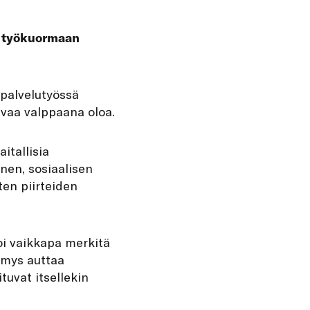
en työkuormaan
spalvelutyössä
kuvaa valppaana oloa.
itallisia
inen, sosiaalisen
en piirteiden
voi vaikkapa merkitä
mys auttaa
tuvat itsellekin