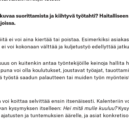
jatkuvaa suorittamista ja kiihtyvä työtahti? Haitallise
joissa.
itä ei voi aina kiertää tai poistaa. Esimerkiksi asiaka
 ei voi kokonaan välttää ja kuljetustyö edellyttää jat
uus on kuitenkin antaa työntekijöille keinoja hallita ha
Apuna voi olla koulutukset, joustavat työajat, tauottam
ä työstä saadun palautteen tai muiden työn myönteist
 voi koittaa selvittää ensin itsenäisesti. Kalenteriin 
uvan kysymyksen itselleen:
Hei mitä mulle kuuluu?
Kysy
atusten ja tuntemuksien äärelle, ja asiat konkretisoi