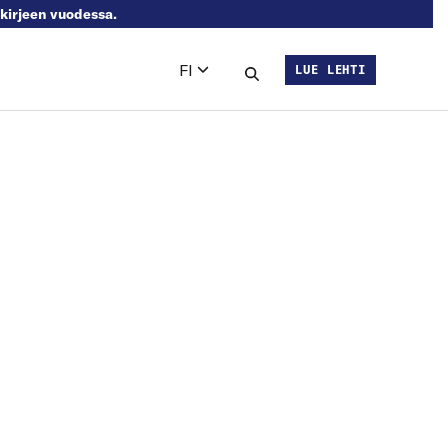
skirjeen vuodessa.
FI
LUE LEHTI
Languages
Hae sivustolta