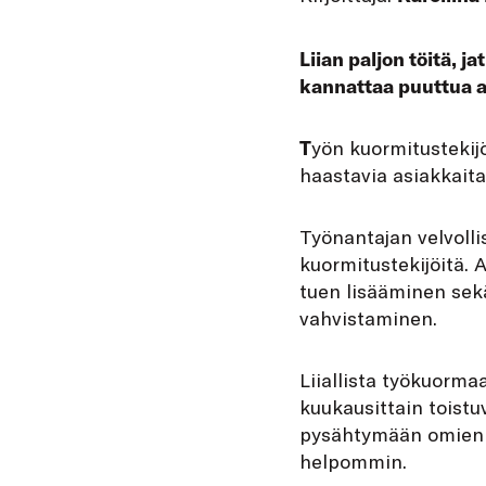
Liian paljon töitä, 
kannattaa puuttua a
T
yön kuormitustekijö
haastavia asiakkaita
Työnantajan velvollis
kuormitustekijöitä. 
tuen lisääminen sek
vahvistaminen.
Liiallista työkuormaa
kuukausittain toist
pysähtymään omien aj
helpommin.