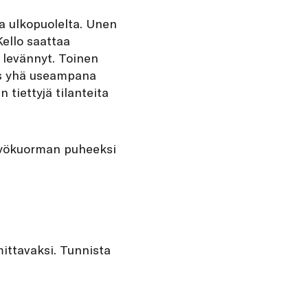
a ulkopuolelta. Unen
ello saattaa
n levännyt. Toinen
jos yhä useampana
 tiettyjä tilanteita
n työkuorman puheeksi
ittavaksi. Tunnista