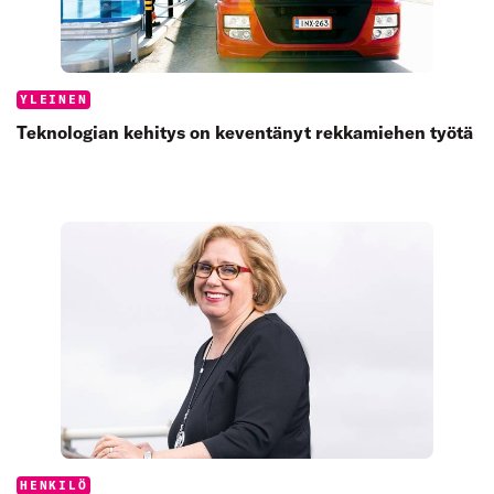
Categories:
YLEINEN
Teknologian kehitys on keventänyt rekkamiehen työtä
Categories:
HENKILÖ