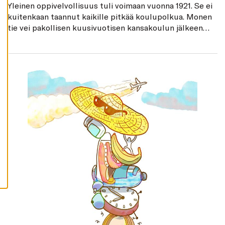
K
Yleinen oppivelvollisuus tuli voimaan vuonna 1921. Se ei
I
kuitenkaan taannut kaikille pitkää koulupolkua. Monen
H
tie vei pakollisen kuusivuotisen kansakoulun jälkeen
Y
työelämään. Kiertävät matkapuhujat toivat sivistystä
V
Ä
myös syrjäseuduille ja vähävaraisille.
K
S
Y
K
A
I
K
K
I
E
V
Ä
S
T
E
E
T