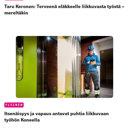
Taru Keronen: Terveenä eläkkeelle liikkuvasta työstä –
mereltäkin
Categories:
YLEINEN
Itsenäisyys ja vapaus antavat puhtia liikkuvaan
työhön Koneella