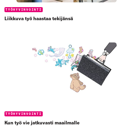
Categories:
TYÖHYVINVOINTI
Liikkuva työ haastaa tekijänsä
Categories:
TYÖHYVINVOINTI
Kun työ vie jatkuvasti maailmalle