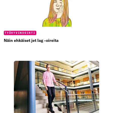
Categories:
TYÖHYVINVOINTI
Näin ehkäiset jet lag -oireita