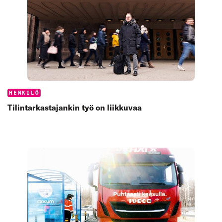
Categories:
HENKILÖ
Tilintar­kastajankin työ on liikkuvaa