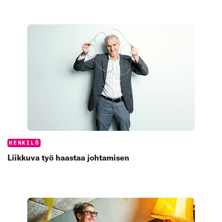
Categories:
HENKILÖ
Liikkuva työ haastaa johtamisen