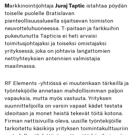
M
arkkinointijohtaja
Juraj Taptic
istahtaa pöydän
toiselle puolelle Bratislavan
pienteollisuusalueella sijaitsevan toimiston
neuvotteluhuoneessa. T-paitaan ja farkkuihin
pukeutunutta Tapticia ei heti arvaisi
toimitusjohtajaksi ja toiseksi omistajaksi
yrityksessä, joka on johtavia langattomien
nettiyhteyksien antennien valmistajia
maailmassa.
RF Elements -yhtiössä ei muutenkaan tärkeillä ja
työntekijöille annetaan mahdollisimman paljon
vapauksia, mutta myös vastuuta. Yrityksen
suunnittelijoilla on varsin vapaat kädet testata
ideoitaan ja monet heistä tekevät töitä kotona.
Firman nettisivuilla oleva, uusille työntekijöille
tarkoitettu käsikirja yrityksen toimintakulttuuriin