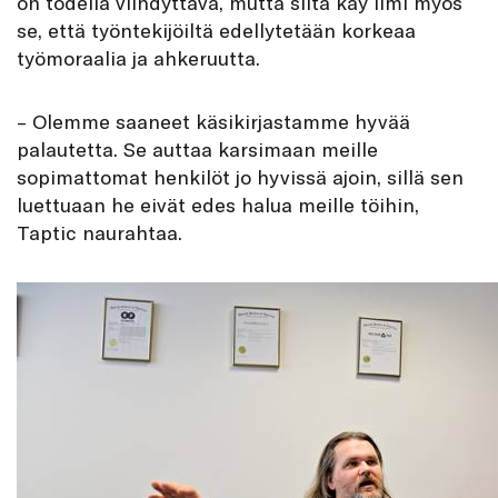
on todella viihdyttävä, mutta siitä käy ilmi myös
se, että työntekijöiltä edellytetään korkeaa
työmoraalia ja ahkeruutta.
– Olemme saaneet käsikirjastamme hyvää
palautetta. Se auttaa karsimaan meille
sopimattomat henkilöt jo hyvissä ajoin, sillä sen
luettuaan he eivät edes halua meille töihin,
Taptic naurahtaa.