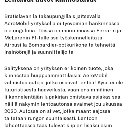
Bratislavan laitakaupungilla sijaitsevalla
AeroMobil-yrityksellä ei työvoiman hankinnassa
ole ongelmia. Töissä on muun muassa Ferrarin ja
McLarenin F1-talleissa työskennelleitä ja
Airbusilla Bombardier-potkurikoneita tehneitä
insinöörejä ja suunnittelijoita.
Selityksenä on yrityksen erikoinen tuote, joka
kiinnostaa huippuammattilaisia: AeroMobil
valmistaa autoja, jotka osaavat lentää! Kyse ei ole
futuristisesta haaveilusta, vaan ensimmäinen
liikennelentäjän lupakirjan omistava asiakas saa
näillä näkymin lentoautonsa avaimet joulukuussa
2020. Autossa on siivet, jotka maantieajossa
taitetaan rungon suuntaisesti. Lentoon
lähdettäessä taas tulevat siipien lisäksi esiin