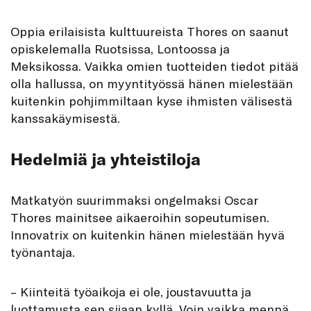
Oppia erilaisista kulttuureista Thores on saanut
opiskelemalla Ruotsissa, Lontoossa ja
Meksikossa. Vaikka omien tuotteiden tiedot pitää
olla hallussa, on myyntityössä hänen mielestään
kuitenkin pohjimmiltaan kyse ihmisten välisestä
kanssakäymisestä.
Hedelmiä ja yhteistiloja
Matkatyön suurimmaksi ongelmaksi Oscar
Thores mainitsee aikaeroihin sopeutumisen.
Innovatrix on kuitenkin hänen mielestään hyvä
työnantaja.
– Kiinteitä työaikoja ei ole, joustavuutta ja
luottamusta sen sijaan kyllä. Voin vaikka mennä