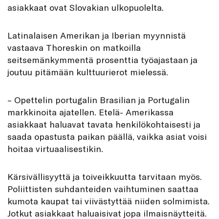
asiakkaat ovat Slovakian ulkopuolelta.
Latinalaisen Amerikan ja Iberian myynnistä
vastaava Thoreskin on matkoilla
seitsemänkymmentä prosenttia työajastaan ja
joutuu pitämään kulttuurierot mielessä.
– Opettelin portugalin Brasilian ja Portugalin
markkinoita ajatellen. Etelä- Amerikassa
asiakkaat haluavat tavata henkilökohtaisesti ja
saada opastusta paikan päällä, vaikka asiat voisi
hoitaa virtuaalisestikin.
Kärsivällisyyttä ja toiveikkuutta tarvitaan myös.
Poliittisten suhdanteiden vaihtuminen saattaa
kumota kaupat tai viivästyttää niiden solmimista.
Jotkut asiakkaat haluaisivat jopa ilmaisnäytteitä.