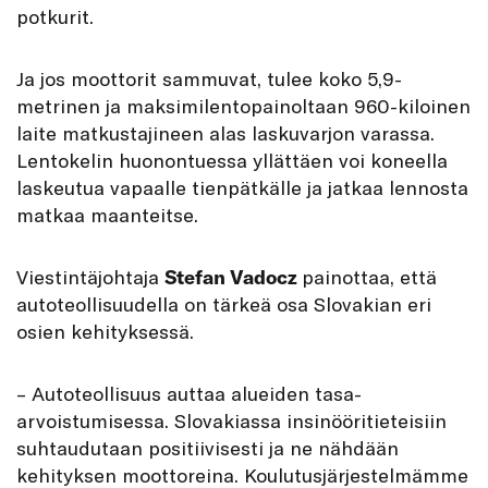
potkurit.
Ja jos moottorit sammuvat, tulee koko 5,9-
metrinen ja maksimilentopainoltaan 960-kiloinen
laite matkustajineen alas laskuvarjon varassa.
Lentokelin huonontuessa yllättäen voi koneella
laskeutua vapaalle tienpätkälle ja jatkaa lennosta
matkaa maanteitse.
Viestintäjohtaja
Stefan Vadocz
painottaa, että
autoteollisuudella on tärkeä osa Slovakian eri
osien kehityksessä.
– Autoteollisuus auttaa alueiden tasa-
arvoistumisessa. Slovakiassa insinööritieteisiin
suhtaudutaan positiivisesti ja ne nähdään
kehityksen moottoreina. Koulutusjärjestelmämme