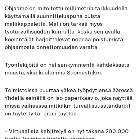
Ohjaamo on mitoitettu millimetrin tarkkuudella
käyttämällä suunnitteluapuna puista
mallikappaletta. Malli on tärkeä myös
työturvallisuuden kannalta, koska sen avulla
koelentäjät harjoittelevat nopeaa poistumista
ohjaamosta onnettomuuden varalta.
Työntekijöitä on nelisenkymmentä kahdeksasta
maasta, yksi kuulemma Suomestakin.
Toimistoissa puurtaa väkeä työpöytiensä ääressä.
Yhdellä seinällä on iso paperikaavio, joka näyttää,
missä vaiheessa mitkäkin turvallisuusstandardit
on täytetty tai pitää täyttää.
– Virtuaalista kehittelyä on nyt takana 200 000
tuntia. Valmista tuotetta verrataan