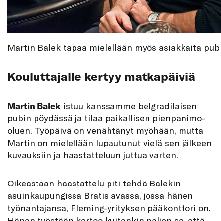
Martin Balek tapaa mielellään myös asiakkaita pubi
Kouluttajalle kertyy matkapäiviä
Martin Balek
istuu kanssamme belgradilaisen
pubin pöydässä ja tilaa paikallisen pienpanimo-
oluen. Työpäivä on venähtänyt myöhään, mutta
Martin on mielellään lupautunut vielä sen jälkeen
kuvauksiin ja haastatteluun juttua varten.
Oikeastaan haastattelu piti tehdä Balekin
asuinkaupungissa Bratislavassa, jossa hänen
työnantajansa, Fleming-yrityksen pääkonttori on.
Hänen työstään kertoo kuitenkin paljon se, että