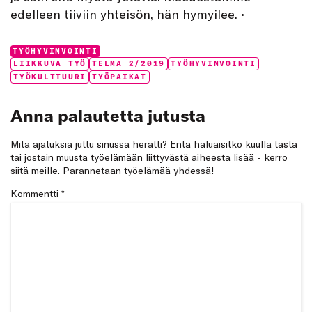
edelleen tiiviin yhteisön, hän hymyilee. •
Categories:
TYÖHYVINVOINTI
Tags:
LIIKKUVA TYÖ
TELMA 2/2019
TYÖHYVINVOINTI
TYÖKULTTUURI
TYÖPAIKAT
Anna palautetta jutusta
Mitä ajatuksia juttu sinussa herätti? Entä haluaisitko kuulla tästä
tai jostain muusta työelämään liittyvästä aiheesta lisää - kerro
siitä meille. Parannetaan työelämää yhdessä!
Kommentti
*