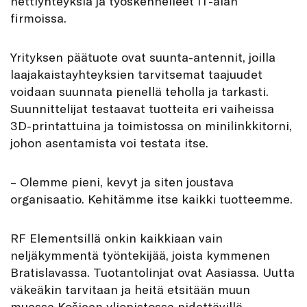
nettiyhteyksiä ja työskennelleet IT-alan
firmoissa.
Yrityksen päätuote ovat suunta-antennit, joilla
laajakaistayhteyksien tarvitsemat taajuudet
voidaan suunnata pienellä teholla ja tarkasti.
Suunnittelijat testaavat tuotteita eri vaiheissa
3D-printattuina ja toimistossa on minilinkkitorni,
johon asentamista voi testata itse.
– Olemme pieni, kevyt ja siten joustava
organisaatio. Kehitämme itse kaikki tuotteemme.
RF Elementsillä onkin kaikkiaan vain
neljäkymmentä työntekijää, joista kymmenen
Bratislavassa. Tuotantolinjat ovat Aasiassa. Uutta
väkeäkin tarvitaan ja heitä etsitään muun
muassa Košicen yliopistossa pidettävillä