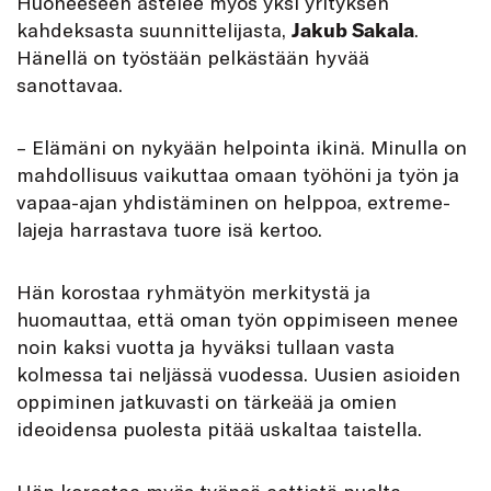
Huoneeseen astelee myös yksi yrityksen
kahdeksasta suunnittelijasta,
Jakub Sakala
.
Hänellä on työstään pelkästään hyvää
sanottavaa.
– Elämäni on nykyään helpointa ikinä. Minulla on
mahdollisuus vaikuttaa omaan työhöni ja työn ja
vapaa-ajan yhdistäminen on helppoa, extreme-
lajeja harrastava tuore isä kertoo.
Hän korostaa ryhmätyön merkitystä ja
huomauttaa, että oman työn oppimiseen menee
noin kaksi vuotta ja hyväksi tullaan vasta
kolmessa tai neljässä vuodessa. Uusien asioiden
oppiminen jatkuvasti on tärkeää ja omien
ideoidensa puolesta pitää uskaltaa taistella.
Hän korostaa myös työnsä eettistä puolta.