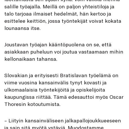
salille työajalla. Meillä on paljon yhteistiloja ja
talo tarjoaa ilmaiset hedelmät, hän kertoo ja
esittelee keittiön, jossa työntekijät voivat kokata
lounaansa itse.
Joustavan työajan kääntöpuolena on se, että
asiakkaan puheluun voi joutua vastaamaan mihin
kellonaikaan tahansa.
Slovakian ja erityisesti Bratislavan työelämä on
viime vuosina kansainvälis tynyt kovasti ja
ulkomaalaisia työntekijöitä ja opiskelijoita
kaupungissa riittää. Tämä edesauttoi myös Oscar
Thoresin kotoutumista.
– Liityin kansainväliseen jalkapallojoukkueeseen
ja sain sitä myötä ystäviä. Muodostamme