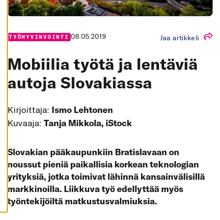
K
A
I
K
K
08.05.2019
Jaa artikkeli
TYÖHYVINVOINTI
I
H
Mobiilia työtä ja lentäviä
Y
V
Ä
autoja Slovakiassa
K
S
Y
K
Kirjoittaja:
Ismo Lehtonen
A
I
Kuvaaja:
Tanja Mikkola, iStock
K
K
I
E
Slovakian pääkaupunkiin Bratislavaan on
V
Ä
noussut pieniä paikallisia korkean teknologian
S
T
yrityksiä, jotka toimivat lähinnä kansainvälisillä
E
E
markkinoilla. Liikkuva työ edellyttää myös
T
työntekijöiltä matkustusvalmiuksia.