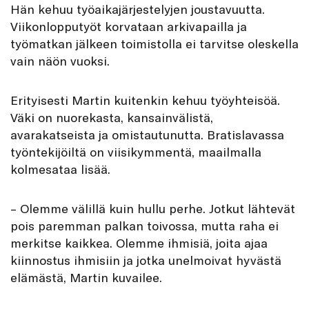
Hän kehuu työaikajärjestelyjen joustavuutta.
Viikonlopputyöt korvataan arkivapailla ja
työmatkan jälkeen toimistolla ei tarvitse oleskella
vain näön vuoksi.
Erityisesti Martin kuitenkin kehuu työyhteisöä.
Väki on nuorekasta, kansainvälistä,
avarakatseista ja omistautunutta. Bratislavassa
työntekijöiltä on viisikymmentä, maailmalla
kolmesataa lisää.
– Olemme välillä kuin hullu perhe. Jotkut lähtevät
pois paremman palkan toivossa, mutta raha ei
merkitse kaikkea. Olemme ihmisiä, joita ajaa
kiinnostus ihmisiin ja jotka unelmoivat hyvästä
elämästä, Martin kuvailee.