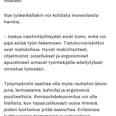
mukaan.
Itse työkeikallakin voi kohdata monenlaista
harmia.
– Joskus viestintäyhteydet eivät toimi, mikä voi
jopa estää työn tekemisen. Tietoturvariskitkin
ovat mahdollisia. Hyvät mobiililaitteet,
ohjelmistot, sovellukset ja ergonomiset
apuvälineet antavat työntekijälle edellytykset
onnistua työssään.
Työympäristö saattaa olla myös rauhaton (esim.
juna, lentoasema, kahvila) ja ergonomia
puutteellista. Ihmissuhdekuormitus voi olla
liiallista, kun tapaa jatkuvasti uusia ihmisiä,
joiden luottamus pitää saavuttaa. Erilaisissa
kulttuureissa toimiminen ja virtuaalinen