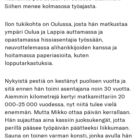
Siihen menee kolmasosa työajasta.
Ilon tukikohta on Oulussa, josta hän matkustaa
ympäri Oulua ja Lappia auttamassa ja
opastamassa hissiasentajia työssään,
neuvottelemassa alihankkijoiden kanssa ja
hoitamassa paperiasioita, kuten
lopputarkastuksia.
Nykyistä pestiä on kestänyt puolisen vuotta ja
sitä ennen hän toimi asentajana noin 30 vuotta.
Aiemmin kilometrejä kertyi matkamittariin 20
000–25 000 vuodessa, nyt niitä tulee vielä
enemmän. Mutta Mikko ottaa päivän kerrallaan.
Hän sujauttaa aina kassiin juoksukengät, jotta
perillä pääsee työpäivän päätteeksi liikkumaan.
Sauna on toinen varman konsti, jonka avulla hän