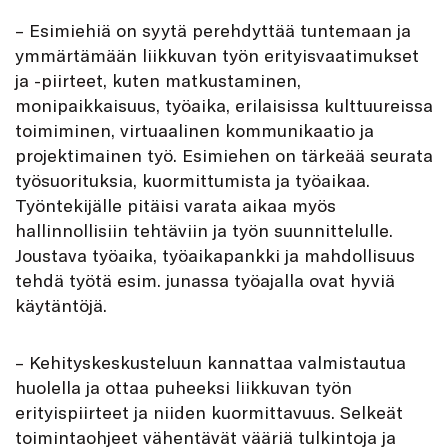
– Esimiehiä on syytä perehdyttää tuntemaan ja
ymmärtämään liikkuvan työn erityisvaatimukset
ja -piirteet, kuten matkustaminen,
monipaikkaisuus, työaika, erilaisissa kulttuureissa
toimiminen, virtuaalinen kommunikaatio ja
projektimainen työ. Esimiehen on tärkeää seurata
työsuorituksia, kuormittumista ja työaikaa.
Työntekijälle pitäisi varata aikaa myös
hallinnollisiin tehtäviin ja työn suunnittelulle.
Joustava työaika, työaikapankki ja mahdollisuus
tehdä työtä esim. junassa työajalla ovat hyviä
käytäntöjä.
– Kehityskeskusteluun kannattaa valmistautua
huolella ja ottaa puheeksi liikkuvan työn
erityispiirteet ja niiden kuormittavuus. Selkeät
toimintaohjeet vähentävät vääriä tulkintoja ja