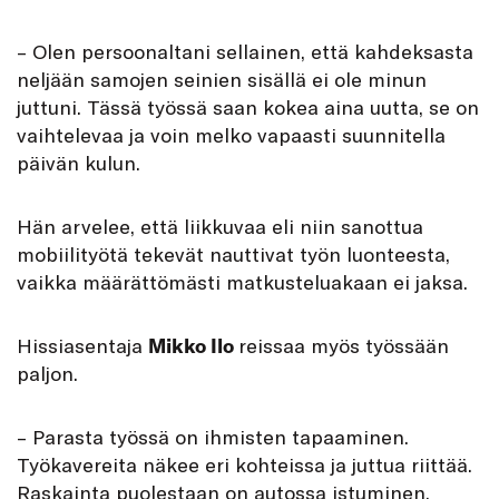
– Olen persoonaltani sellainen, että kahdeksasta
neljään samojen seinien sisällä ei ole minun
juttuni. Tässä työssä saan kokea aina uutta, se on
vaihtelevaa ja voin melko vapaasti suunnitella
päivän kulun.
Hän arvelee, että liikkuvaa eli niin sanottua
mobiilityötä tekevät nauttivat työn luonteesta,
vaikka määrättömästi matkusteluakaan ei jaksa.
Hissiasentaja
Mikko Ilo
reissaa myös työssään
paljon.
– Parasta työssä on ihmisten tapaaminen.
Työkavereita näkee eri kohteissa ja juttua riittää.
Raskainta puolestaan on autossa istuminen.