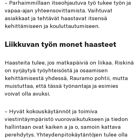
– Parhaimmillaan itseohjautuva työ tukee työn ja
vapaa-ajan yhteensovittamista. Vaihtuvat
asiakkaat ja tehtävät haastavat itsensä
kehittämiseen ja kouluttautumiseen.
Liikkuvan työn monet haasteet
Haasteita tulee, jos matkapäiviä on liikaa. Riskinä
on syrjäytyä työyhteisöstä ja osaamisen
kehittämisestä yhdessä, Rauramo pohtii, mutta
muistuttaa, että tässä työnantaja ja esimies
voivat olla avuksi.
– Hyvät kokouskäytännöt ja toimiva
viestintäympäristö vuorovaikutukseen ja tiedon
hallintaan ovat kaiken a ja o, samoin kattava
perehdytys. Yhteydenpitokäytäntöjen tulee olla