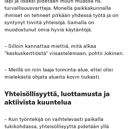
läpi ja lisäksi pidetään muun muassa ns.
turvallisuusvartteja. Monella paikkakunnalla
ihmiset on tehneet pitkään yhdessä työtä ja on
syntynyt tiiviitä yhteisöjä. Samalla on
muodostunut omia hyviä käytäntöjä.
– Silloin kannattaa miettiä, mitä alkaa
”keskuskeittiöstä” viisastelemaan, pohtii Jokinen.
– Meillä on niin laaja toiminta-alue, ettei olisi
mielekästä ohjata alueita kovin tiukasti.
Yhteisöllisyyttä, luottamusta ja
aktiivista kuuntelua
– Kun työntekijä on vaihtelevasti paikalla
tukikohdassa, yhteisöllisyyttä pidetään yllä