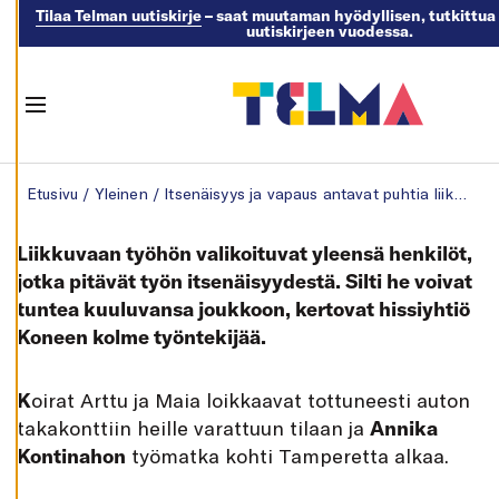
Tilaa Telman uutiskirje
– saat muutaman hyödyllisen, tutkittua 
uutiskirjeen vuodessa.
M
U
O
K
K
Menu
A
A
E
Skip to content
V
Etusivu
/
Yleinen
/
Itsenäisyys ja vapaus antavat puhtia liikkuvaan työhön Koneella
Ä
S
T
E
Liikkuvaan työhön valikoituvat yleensä henkilöt,
A
S
jotka pitävät työn itsenäisyydestä. Silti he voivat
E
tuntea kuuluvansa joukkoon, kertovat hissiyhtiö
T
U
Koneen kolme työntekijää.
K
S
I
A
K
oirat Arttu ja Maia loikkaavat tottuneesti auton
K
takakonttiin heille varattuun tilaan ja
Annika
I
E
Kontinahon
työmatka kohti Tamperetta alkaa.
L
L
Ä