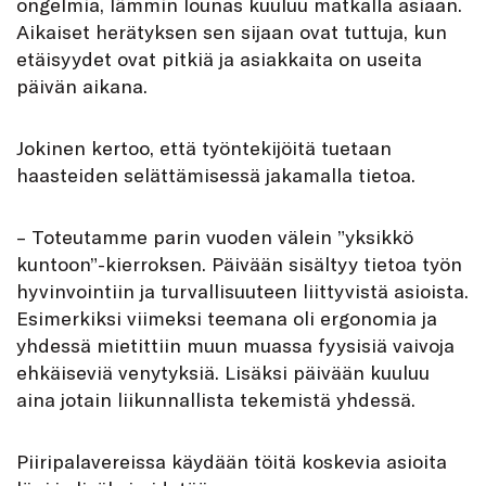
ongelmia, lämmin lounas kuuluu matkalla asiaan.
Aikaiset herätyksen sen sijaan ovat tuttuja, kun
etäisyydet ovat pitkiä ja asiakkaita on useita
päivän aikana.
Jokinen kertoo, että työntekijöitä tuetaan
haasteiden selättämisessä jakamalla tietoa.
– Toteutamme parin vuoden välein ”yksikkö
kuntoon”-kierroksen. Päivään sisältyy tietoa työn
hyvinvointiin ja turvallisuuteen liittyvistä asioista.
Esimerkiksi viimeksi teemana oli ergonomia ja
yhdessä mietittiin muun muassa fyysisiä vaivoja
ehkäiseviä venytyksiä. Lisäksi päivään kuuluu
aina jotain liikunnallista tekemistä yhdessä.
Piiripalavereissa käydään töitä koskevia asioita