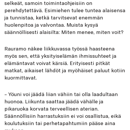
selkeät, samoin toimintaohjeisiin on
perehdytettävä. Esimiehen tulee tuntea alaisensa
ja tunnistaa, ketkä tarvitsevat enemmän
huolenpitoa ja valvontaa. Muista kysyä
säännöllisesti alaisilta: Miten menee, miten voit?
Rauramo näkee liikkuvassa työssä haasteena
myös sen, että yksityiselämän ihmissuhteet ja
elämäntavat voivat kärsiä. Erityisesti pitkät
matkat, aikaiset lähdöt ja myöhäiset paluut kotiin
kuormittavat.
– Yöuni voi jäädä liian vähiin tai olla laadultaan
huonoa. Liikunta saattaa jäädä vähälle ja
pikaruoka korvata terveellisen aterian.
Säännöllisiin harrastuksiin ei voi osallistua, eikä
koulutuksiin tai perhetapahtumiin pääse aina