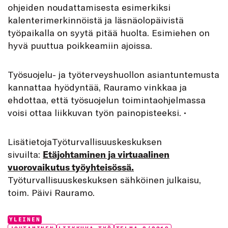
ohjeiden noudattamisesta esimerkiksi
kalenterimerkinnöistä ja läsnäolopäivistä
työpaikalla on syytä pitää huolta. Esimiehen on
hyvä puuttua poikkeamiin ajoissa.
Työsuojelu- ja työterveyshuollon asiantuntemusta
kannattaa hyödyntää, Rauramo vinkkaa ja
ehdottaa, että työsuojelun toimintaohjelmassa
voisi ottaa liikkuvan työn painopisteeksi. •
LisätietojaTyöturvallisuuskeskuksen
sivuilta:
Etäjohtaminen ja virtuaalinen
vuorovaikutus työyhteisössä.
Työturvallisuuskeskuksen sähköinen julkaisu,
toim. Päivi Rauramo.
Categories:
YLEINEN