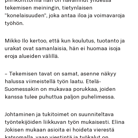
tekemisen meiningin, tietynlaisen
”konelaisuuden”, joka antaa iloa ja voimavaroja
työhön.
Mikko Ilo kertoo, että kun koulutus, tuotanto ja
urakat ovat samanlaisia, hän ei huomaa isoja
eroja alueiden välillä.
– Tekemisen tavat on samat, asenne näkyy
halussa viimeistellä työn laatu. Etelä-
Suomessakin on mukavaa porukkaa, joiden
kanssa tulee puhuttua paljon puhelimessa.
Johtaminen ja tukitoimet on suunniteltava
työntekijöiden liikkuvan työn mukaisesti. Elina
Jokisen mukaan asioita ei hoideta vierestä
katsomalla, vaan viestintä ja työkalut on