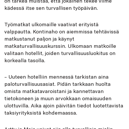
on tärkeä muistaa, että jokainen tekee viime
kädessä itse sen turvallisen työpäivän.
Työmatkat ulkomaille vaativat erityistä
valppautta. Kontinaho on aiemmissa tehtävissä
matkustanut paljon ja käynyt
matkaturvallisuuskurssin. Ulkomaan matkoille
valitaan hotellit, joiden turvallisuusluokitus on
korkealla tasolla.
– Uuteen hotelliin mennessä tarkistan aina
paloturvallisuusasiat. Pidän tarkkaan huolta
omista matkatavaroistani ja kannettavan
tietokoneen ja muun arvokkaan omaisuuden
ulottuvilla. Aika ajoin päivitän tiedot luotettavista
taksiyrityksistä kohdemaassa.
Arttu ja Maia voivat siis olla turvallisin mielin,