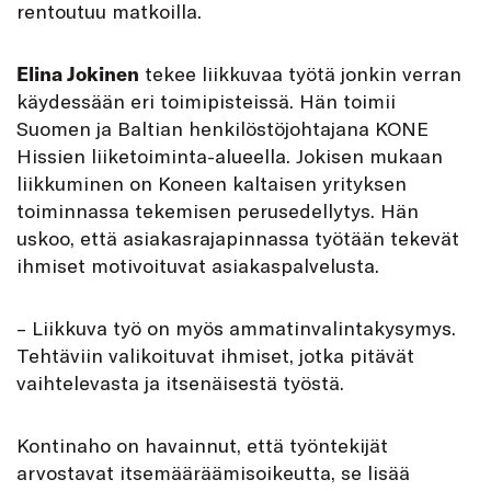
rentoutuu matkoilla.
Elina Jokinen
tekee liikkuvaa työtä jonkin verran
käydessään eri toimipisteissä. Hän toimii
Suomen ja Baltian henkilöstöjohtajana KONE
Hissien liiketoiminta-alueella. Jokisen mukaan
liikkuminen on Koneen kaltaisen yrityksen
toiminnassa tekemisen perusedellytys. Hän
uskoo, että asiakasrajapinnassa työtään tekevät
ihmiset motivoituvat asiakaspalvelusta.
– Liikkuva työ on myös ammatinvalintakysymys.
Tehtäviin valikoituvat ihmiset, jotka pitävät
vaihtelevasta ja itsenäisestä työstä.
Kontinaho on havainnut, että työntekijät
arvostavat itsemääräämisoikeutta, se lisää