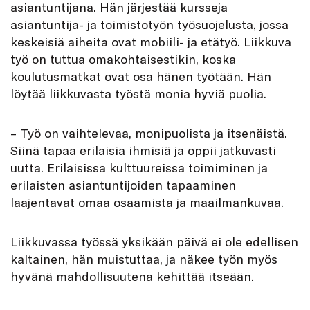
asiantuntijana. Hän järjestää kursseja
asiantuntija- ja toimistotyön työsuojelusta, jossa
keskeisiä aiheita ovat mobiili- ja etätyö. Liikkuva
työ on tuttua omakohtaisestikin, koska
koulutusmatkat ovat osa hänen työtään. Hän
löytää liikkuvasta työstä monia hyviä puolia.
– Työ on vaihtelevaa, monipuolista ja itsenäistä.
Siinä tapaa erilaisia ihmisiä ja oppii jatkuvasti
uutta. Erilaisissa kulttuureissa toimiminen ja
erilaisten asiantuntijoiden tapaaminen
laajentavat omaa osaamista ja maailmankuvaa.
Liikkuvassa työssä yksikään päivä ei ole edellisen
kaltainen, hän muistuttaa, ja näkee työn myös
hyvänä mahdollisuutena kehittää itseään.