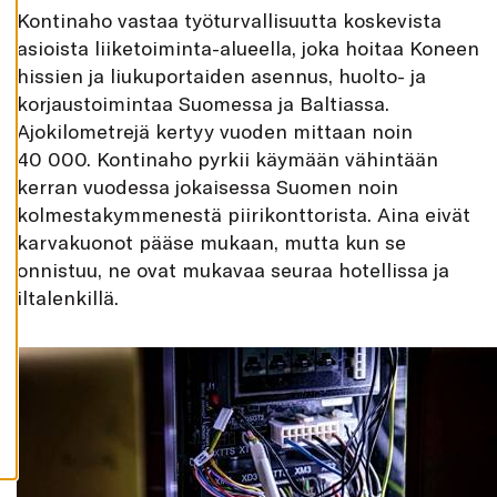
K
Kontinaho vastaa työturvallisuutta koskevista
A
I
asioista liiketoiminta-alueella, joka hoitaa Koneen
K
hissien ja liukuportaiden asennus, huolto- ja
K
I
korjaustoimintaa Suomessa ja Baltiassa.
H
Ajokilometrejä kertyy vuoden mittaan noin
Y
V
40 000. Kontinaho pyrkii käymään vähintään
Ä
kerran vuodessa jokaisessa Suomen noin
K
S
kolmestakymmenestä piirikonttorista. Aina eivät
Y
K
karvakuonot pääse mukaan, mutta kun se
A
I
onnistuu, ne ovat mukavaa seuraa hotellissa ja
K
K
iltalenkillä.
I
E
V
Ä
S
T
E
E
T