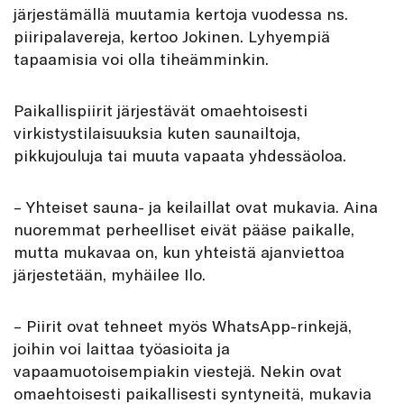
järjestämällä muutamia kertoja vuodessa ns.
piiripalavereja, kertoo Jokinen. Lyhyempiä
tapaamisia voi olla tiheämminkin.
Paikallispiirit järjestävät omaehtoisesti
virkistystilaisuuksia kuten saunailtoja,
pikkujouluja tai muuta vapaata yhdessäoloa.
– Yhteiset sauna- ja keilaillat ovat mukavia. Aina
nuoremmat perheelliset eivät pääse paikalle,
mutta mukavaa on, kun yhteistä ajanviettoa
järjestetään, myhäilee Ilo.
– Piirit ovat tehneet myös WhatsApp-rinkejä,
joihin voi laittaa työasioita ja
vapaamuotoisempiakin viestejä. Nekin ovat
omaehtoisesti paikallisesti syntyneitä, mukavia