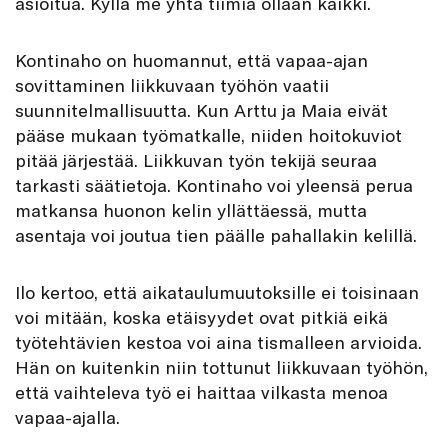
asioitua. Kyllä me yhtä tiimiä ollaan kaikki.
Kontinaho on huomannut, että vapaa-ajan
sovittaminen liikkuvaan työhön vaatii
suunnitelmallisuutta. Kun Arttu ja Maia eivät
pääse mukaan työmatkalle, niiden hoitokuviot
pitää järjestää. Liikkuvan työn tekijä seuraa
tarkasti säätietoja. Kontinaho voi yleensä perua
matkansa huonon kelin yllättäessä, mutta
asentaja voi joutua tien päälle pahallakin kelillä.
Ilo kertoo, että aikataulumuutoksille ei toisinaan
voi mitään, koska etäisyydet ovat pitkiä eikä
työtehtävien kestoa voi aina tismalleen arvioida.
Hän on kuitenkin niin tottunut liikkuvaan työhön,
että vaihteleva työ ei haittaa vilkasta menoa
vapaa-ajalla.