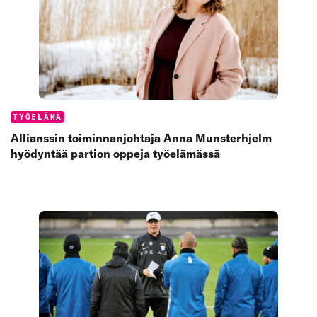
Categories:
TYÖELÄMÄ
Allianssin toiminnanjohtaja Anna Munsterhjelm
hyödyntää partion oppeja työelämässä