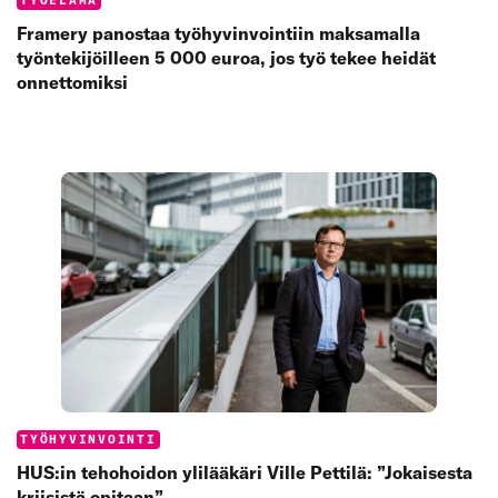
Categories:
TYÖELÄMÄ
Framery panostaa työhyvinvointiin maksamalla
työntekijöilleen 5 000 euroa, jos työ tekee heidät
onnettomiksi
Categories:
TYÖHYVINVOINTI
HUS:in tehohoidon ylilääkäri Ville Pettilä: ”Jokaisesta
kriisistä opitaan”