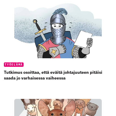
Categories:
TYÖELÄMÄ
Tutkimus osoittaa, että eväitä johtajuuteen pitäisi
saada jo varhaisessa vaiheessa