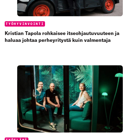
Categories:
TYÖHYVINVOINTI
Kristian Tapola rohkaisee itseohjautuvuuteen ja
haluaa johtaa perheyritystä kuin valmentaja