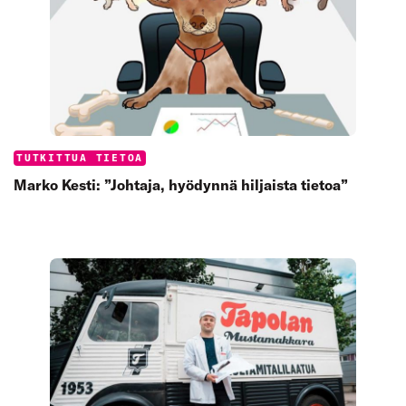
Categories:
TUTKITTUA TIETOA
Marko Kesti: ”Johtaja, hyödynnä hiljaista tietoa”