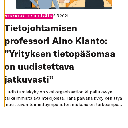
K
I
H
6.5.2021
Categories:
VINKKEJÄ TYÖELÄMÄÄN
Y
V
Tietojohtamisen
Ä
K
S
professori Aino Kianto:
Y
K
A
”Yrityksen tietopääomaa
I
K
K
on uudistettava
I
E
V
Ä
jatkuvasti”
S
T
E
Uudistumiskyky on yksi organisaation kilpailukyvyn
E
T
tärkeimmistä avaintekijöistä. Tänä päivänä kyky kehittyä
muuttuvan toimintaympäristön mukana on tärkeämpää
kuin koskaan.