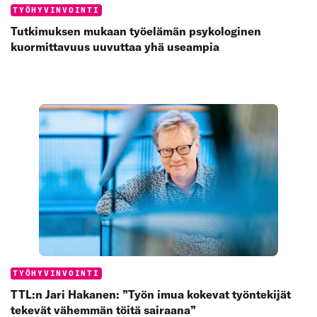
Categories:
TYÖHYVINVOINTI
Tutkimuksen mukaan työelämän psykologinen
kuormittavuus uuvuttaa yhä useampia
Categories:
TYÖHYVINVOINTI
TTL:n Jari Hakanen: ”Työn imua kokevat työntekijät
tekevät vähemmän töitä sairaana”