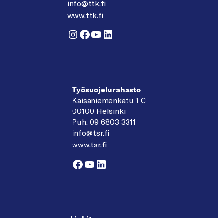
info@ttk.fi
www.ttk.fi
Instagram
Facebook
YouTube
LinkedIn
Työsuojelurahasto
Kaisaniemenkatu 1 C
00100 Helsinki
Puh. 09 6803 3311
info@tsr.fi
www.tsr.fi
Facebook
YouTube
LinkedIn