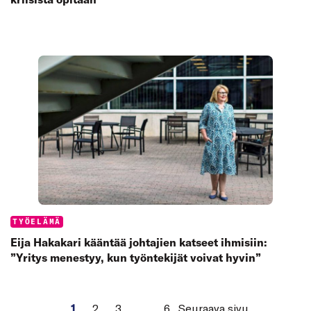
Categories:
TYÖELÄMÄ
Eija Hakakari kääntää johtajien katseet ihmisiin:
”Yritys menestyy, kun työntekijät voivat hyvin”
1
2
3
…
6
Seuraava sivu