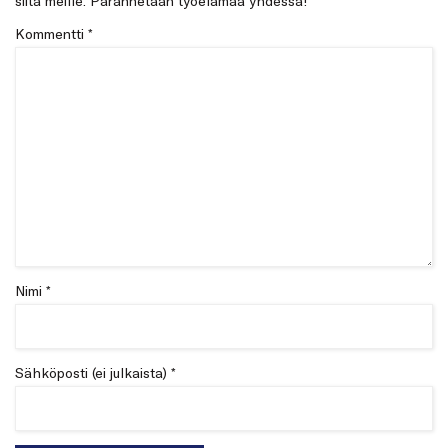
siitä meille. Parannetaan työelämää yhdessä!
Kommentti
*
Nimi *
Sähköposti (ei julkaista) *