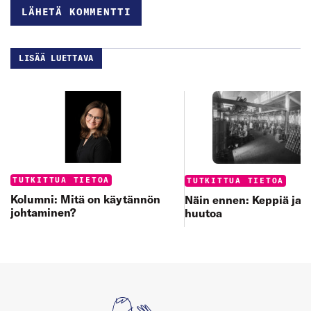
LISÄÄ LUETTAVA
Categories:
Categories:
TUTKITTUA TIETOA
TUTKITTUA TIETOA
Kolumni: Mitä on käytännön
Näin ennen: Keppiä ja 
johtaminen?
huutoa