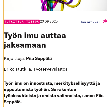
K
A
I
K
K
I
23.09.2025
Jaa artikkeli
TUTKITTUA TIETOA
H
Y
Työn imu auttaa
V
Ä
K
jaksamaan
S
Y
K
A
Kirjoittaja:
Piia Seppälä
I
K
K
Erikoistutkija, Työterveyslaitos
I
E
V
Ä
Työn imu on innostusta, merkityksellisyyttä ja
S
T
uppoutumista työhön. Se rakentuu
E
E
työolosuhteista ja omista valinnoista, sanoo Piia
T
Seppälä.