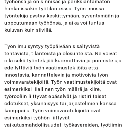
työhönsä ja on sinnikäs ja periksiantamaton
hankalissakin työtilanteissa. Työn imussa
työntekijä pystyy keskittymään, syventymään ja
uppoutumaan työhönsä, ja aika voi tuntua
kuluvan kuin siivillä.
Työn imu syntyy työpäivään sisältyvistä
tehtävistä, tilanteista ja olosuhteista. Ne voivat
olla sekä työntekijää kuormittavia ja ponnisteluja
edellyttäviä työn vaatimustekijöitä että
innostavia, kannattelevia ja motivoivia työn
voimavaratekijöitä. Työn vaatimustekijöitä ovat
esimerkiksi liiallinen työn määrä ja kiire,
työrooliin liittyvät epäselvät ja ristiriitaiset
odotukset, yksinäisyys tai järjestelmien kanssa
kamppailu. Työn voimavaratekijöitä ovat
esimerkiksi työhön liittyvät
vaikutusmahdollisuudet, työkavereiden, työtiimin