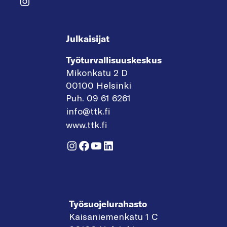
Instagram
Julkaisijat
Työturvallisuuskeskus
Mikonkatu 2 D
00100 Helsinki
Puh. 09 61 6261
info@ttk.fi
www.ttk.fi
Instagram
Facebook
YouTube
LinkedIn
Työsuojelurahasto
Kaisaniemenkatu 1 C