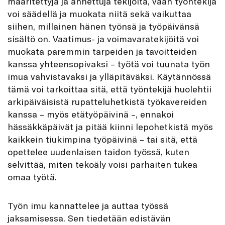
määritettyjä ja annettuja tekijöitä, vaan työntekijä
voi säädellä ja muokata niitä sekä vaikuttaa
siihen, millainen hänen työnsä ja työpäivänsä
sisältö on. Vaatimus- ja voimavaratekijöitä voi
muokata paremmin tarpeiden ja tavoitteiden
kanssa yhteensopivaksi – työtä voi tuunata työn
imua vahvistavaksi ja ylläpitäväksi. Käytännössä
tämä voi tarkoittaa sitä, että työntekijä huolehtii
arkipäiväisistä rupatteluhetkistä työkavereiden
kanssa – myös etätyöpäivinä –, ennakoi
hässäkkäpäivät ja pitää kiinni lepohetkistä myös
kaikkein tiukimpina työpäivinä – tai sitä, että
opettelee uudenlaisen taidon työssä, kuten
selvittää, miten tekoäly voisi parhaiten tukea
omaa työtä.
Työn imu kannattelee ja auttaa työssä
jaksamisessa. Sen tiedetään edistävän