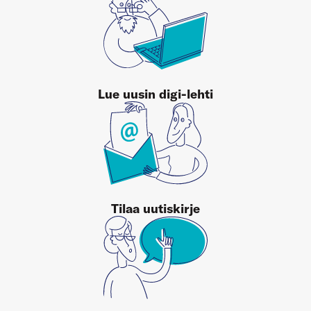
Lue uusin digi-lehti
Tilaa uutiskirje