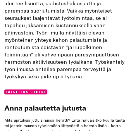
aloitteellisuutta, uudistushakuisuutta ja
parempaa suoriutumista. Vaikka myönteiset
seuraukset laajentavat työtoimintaa, se ei
tapahdu jaksamisen kustannuksella vaan
päinvastoin. Työn imulla näyttäisi olevan
myönteinen yhteys kehon palautumista ja
rentoutumista edistävän ”jarrupolkimen
toimintaan” eli vahvempaan parasympaattisen
hermoston aktiivisuuteen työaikana. Työskentely
työn imussa enteilee parempaa terveyttä ja
työkykyä sekä pidempiä työuria.
Categories:
TUTKITTUA TIETOA
Anna palautetta jutusta
Mitä ajatuksia juttu sinussa herätti? Entä haluaisitko kuulla tästä
tai jostain muusta työelämään liittyvästä aiheesta lisää - kerro