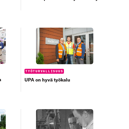
Categories:
TYÖTURVALLISUUS
a
UPA on hyvä työkalu