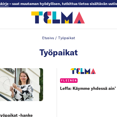
skirje
– saat muutaman hyödyllisen, tutkittua tietoa sisältävän uuti
Etusivu
/
Työpaikat
Työpaikat
Categories:
YLEINEN
Leffa: Käymme yhdessä ain’
s:
työpaikat -hanke