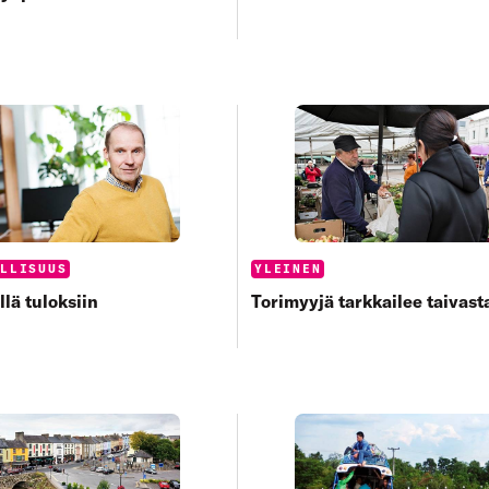
s:
Categories:
ALLISUUS
YLEINEN
llä tuloksiin
Torimyyjä tarkkailee taivast