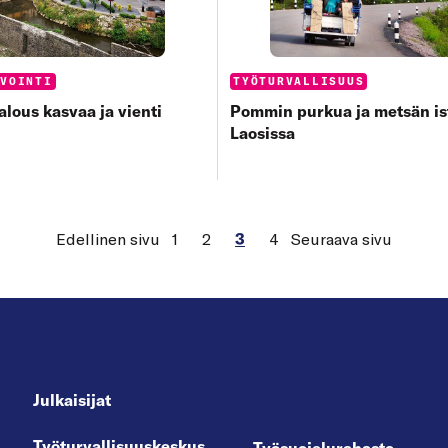
s:
Categories:
NVOINTI
TYÖTURVALLISUUS
talous kasvaa ja vienti
Pommin purkua ja metsän is
Laosissa
Edellinen sivu
1
2
3
4
Seuraava sivu
Julkaisijat
Työturvallisuuskeskus
Työsuojelurahasto