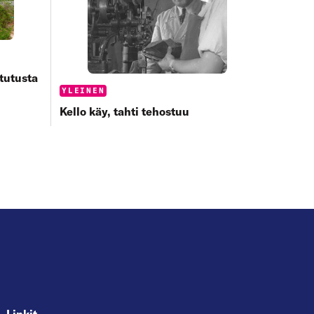
tutusta
Categories:
YLEINEN
Kello käy, tahti tehostuu
Linkit