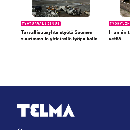
Categories:
Categorie
TYÖTURVALLISUUS
TYÖHYVI
Turvallisuusyhteistyötä Suomen
Irlannin 
suurimmalla yhteisellä työpaikalla
vetää