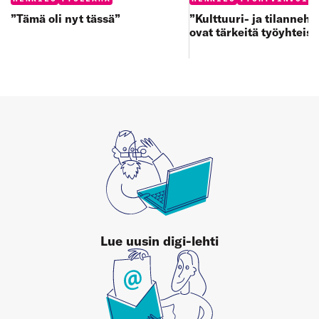
”Tämä oli nyt tässä”
”Kulttuuri- ja tilanneh
ovat tärkeitä työyhteisö
Lue uusin digi-lehti