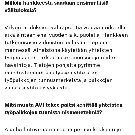
Milloin hankkeesta saadaan ensimmäisiä
välituloksia?
Valvontatuloksien väliraporttia voidaan odotella
aikaisintaan ensi vuoden alkupuolella. Hankkeen
tutkimusosio valmistuu joulukuun loppuun
mennessä. Aineistona käytetään yhteisten
työpaikkojen tarkastuskertomuksia ja niiden
havaintoja. Tietojen pohjalta pyrimme
muodostamaan käsityksen yhteisten
työpaikkojen tunnusmerkeistä ja paikkojen
välisistä yhtäläisyyksistä.
Mitä muuta AVI tekee paitsi kehittää yhteisten
työpaikkojen tunnistamismenetelmiä?
Aluehallintovirasto edistää perusoikeuksien ja -