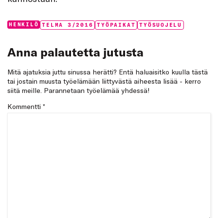
Categories:
Tags:
HENKILÖ
TELMA 3/2016
TYÖPAIKAT
TYÖSUOJELU
Anna palautetta jutusta
Mitä ajatuksia juttu sinussa herätti? Entä haluaisitko kuulla tästä
tai jostain muusta työelämään liittyvästä aiheesta lisää - kerro
siitä meille. Parannetaan työelämää yhdessä!
Kommentti
*