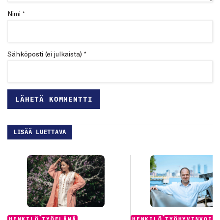
Nimi *
Sähköposti (ei julkaista) *
LISÄÄ LUETTAVA
Categories:
Categories:
HENKILÖ
TYÖELÄMÄ
HENKILÖ
TYÖHYVINVOIN