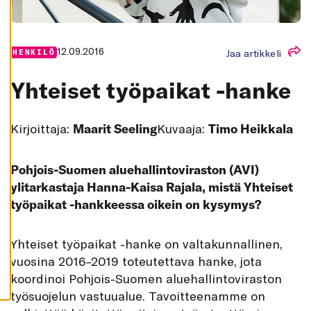
K
A
I
K
K
12.09.2016
Jaa artikkeli
HENKILÖ
I
H
Yhteiset työpaikat -hanke
Y
V
Ä
K
S
Kirjoittaja:
Maarit Seeling
Kuvaaja:
Timo Heikkala
Y
K
A
I
Pohjois-Suomen aluehallintoviraston (AVI)
K
K
ylitarkastaja Hanna-Kaisa Rajala, mistä Yhteiset
I
työpaikat -hankkeessa oikein on kysymys?
E
V
Ä
S
Yhteiset työpaikat -hanke on valtakunnallinen,
T
E
vuosina 2016–2019 toteutettava hanke, jota
E
T
koordinoi Pohjois-Suomen aluehallintoviraston
työsuojelun vastuualue. Tavoitteenamme on