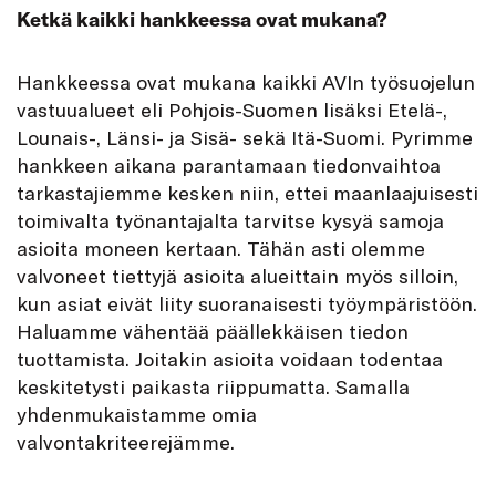
Ketkä kaikki hankkeessa ovat mukana?
Hankkeessa ovat mukana kaikki AVIn työsuojelun
vastuualueet eli Pohjois-Suomen lisäksi Etelä-,
Lounais-, Länsi- ja Sisä- sekä Itä-Suomi. Pyrimme
hankkeen aikana parantamaan tiedonvaihtoa
tarkastajiemme kesken niin, ettei maanlaajuisesti
toimivalta työnantajalta tarvitse kysyä samoja
asioita moneen kertaan. Tähän asti olemme
valvoneet tiettyjä asioita alueittain myös silloin,
kun asiat eivät liity suoranaisesti työympäristöön.
Haluamme vähentää päällekkäisen tiedon
tuottamista. Joitakin asioita voidaan todentaa
keskitetysti paikasta riippumatta. Samalla
yhdenmukaistamme omia
valvontakriteerejämme.