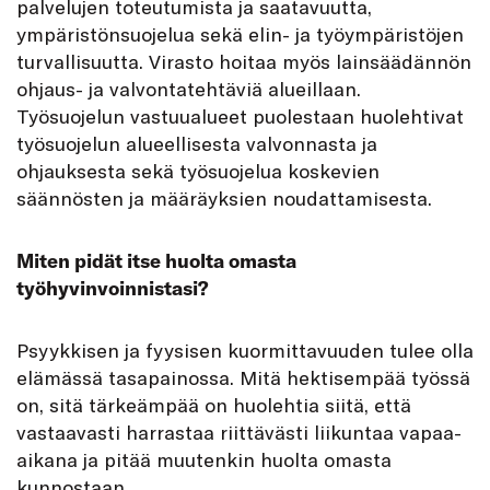
palvelujen toteutumista ja saatavuutta,
ympäristönsuojelua sekä elin- ja työympäristöjen
turvallisuutta. Virasto hoitaa myös lainsäädännön
ohjaus- ja valvontatehtäviä alueillaan.
Työsuojelun vastuualueet puolestaan huolehtivat
työsuojelun alueellisesta valvonnasta ja
ohjauksesta sekä työsuojelua koskevien
säännösten ja määräyksien noudattamisesta.
Miten pidät itse huolta omasta
työhyvinvoinnistasi?
Psyykkisen ja fyysisen kuormittavuuden tulee olla
elämässä tasapainossa. Mitä hektisempää työssä
on, sitä tärkeämpää on huolehtia siitä, että
vastaavasti harrastaa riittävästi liikuntaa vapaa-
aikana ja pitää muutenkin huolta omasta
kunnostaan.