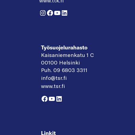
www.ttk.fi
Instagram
Facebook
YouTube
LinkedIn
Työsuojelurahasto
Kaisaniemenkatu 1 C
00100 Helsinki
Puh. 09 6803 3311
info@tsr.fi
www.tsr.fi
Facebook
YouTube
LinkedIn
Linkit