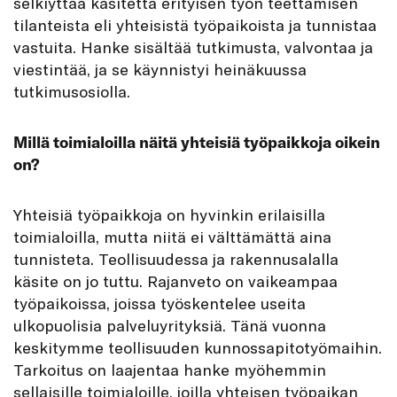
selkiyttää käsitettä erityisen työn teettämisen
tilanteista eli yhteisistä työpaikoista ja tunnistaa
vastuita. Hanke sisältää tutkimusta, valvontaa ja
viestintää, ja se käynnistyi heinäkuussa
tutkimusosiolla.
Millä toimialoilla näitä yhteisiä työpaikkoja oikein
on?
Yhteisiä työpaikkoja on hyvinkin erilaisilla
toimialoilla, mutta niitä ei välttämättä aina
tunnisteta. Teollisuudessa ja rakennusalalla
käsite on jo tuttu. Rajanveto on vaikeampaa
työpaikoissa, joissa työskentelee useita
ulkopuolisia palveluyrityksiä. Tänä vuonna
keskitymme teollisuuden kunnossapitotyömaihin.
Tarkoitus on laajentaa hanke myöhemmin
sellaisille toimialoille, joilla yhteisen työpaikan