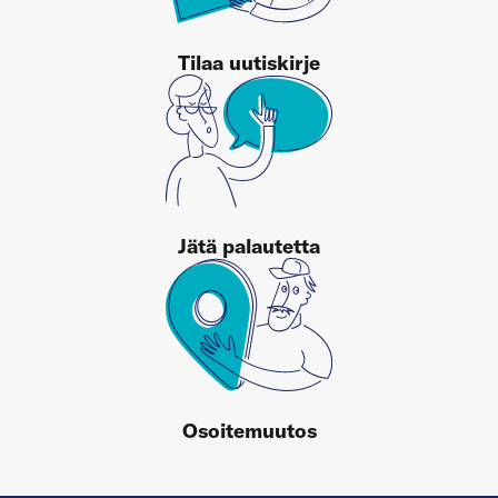
Tilaa uutiskirje
Jätä palautetta
Osoitemuutos