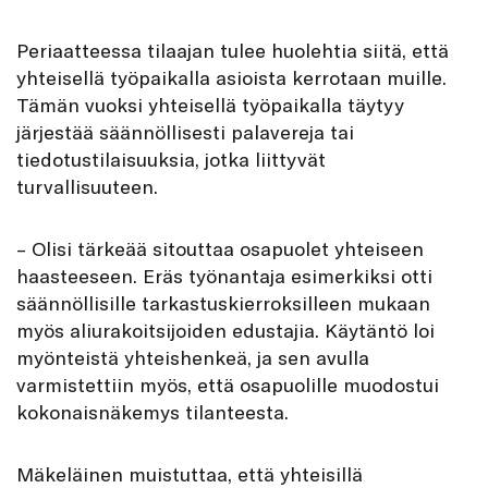
Periaatteessa tilaajan tulee huolehtia siitä, että
yhteisellä työpaikalla asioista kerrotaan muille.
Tämän vuoksi yhteisellä työpaikalla täytyy
järjestää säännöllisesti palavereja tai
tiedotustilaisuuksia, jotka liittyvät
turvallisuuteen.
– Olisi tärkeää sitouttaa osapuolet yhteiseen
haasteeseen. Eräs työnantaja esimerkiksi otti
säännöllisille tarkastuskierroksilleen mukaan
myös aliurakoitsijoiden edustajia. Käytäntö loi
myönteistä yhteishenkeä, ja sen avulla
varmistettiin myös, että osapuolille muodostui
kokonaisnäkemys tilanteesta.
Mäkeläinen muistuttaa, että yhteisillä