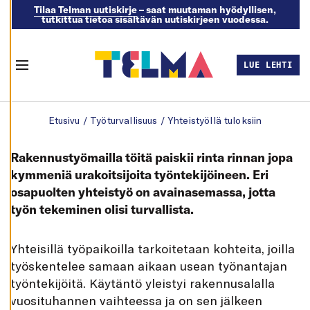
Tilaa Telman uutiskirje
– saat muutaman hyödyllisen,
tutkittua tietoa sisältävän uutiskirjeen vuodessa.
M
U
O
K
LUE LEHTI
K
Menu
A
A
E
Skip to content
V
Etusivu
/
Työturvallisuus
/
Yhteistyöllä tuloksiin
Ä
S
T
E
Rakennustyömailla töitä paiskii rinta rinnan jopa
A
S
kymmeniä urakoitsijoita työntekijöineen. Eri
E
osapuolten yhteistyö on avainasemassa, jotta
T
U
työn tekeminen olisi turvallista.
K
S
I
A
Y
hteisillä työpaikoilla tarkoitetaan kohteita, joilla
K
työskentelee samaan aikaan usean työnantajan
I
E
työntekijöitä. Käytäntö yleistyi rakennusalalla
L
L
vuosituhannen vaihteessa ja on sen jälkeen
Ä