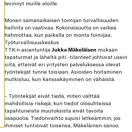
levinnyt muille aloille.
K
A
I
K
Monen samanaikaisen toimijan turvallisuuden
K
I
hallinta on vaativaa. Kokonaisuutta on vaikea
H
hahmottaa, kun paikalla on monta toimijaa.
Y
V
Työturvallisuuskeskus
Ä
TTK:n asiantuntija
Jukka Mäkeläisen
mukaan
K
S
tapaturmat ja läheltä piti -tilanteet johtuvat usein
Y
K
siitä, etteivät eri yritysten palveluksessa olevat
A
I
työntekijät tunne toisiaan. Asioiden hoitaminen
K
K
mutkistuu, kun kanssakäyminen on vähäistä.
I
E
V
Ä
– Työntekijät eivät tiedä, miten välttää
S
mahdollisia riskejä, kun tiedot olosuhteissa
T
E
tapahtuneista muutoksista eivät tavoita
E
T
osapuolia. Tiedonvaihto sujuisi letkeämmin, jos
ihmiset tuntisivat toisensa, Mäkeläinen sanoo.