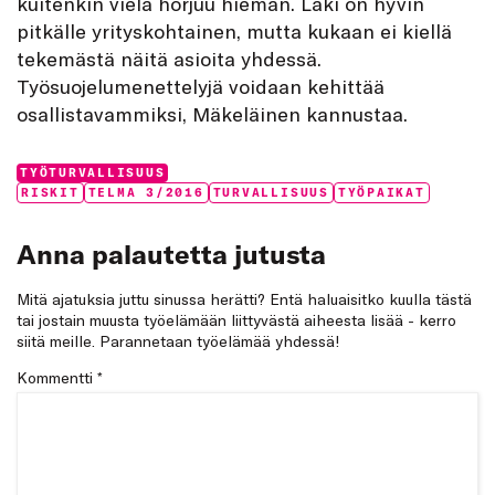
kuitenkin vielä horjuu hieman. Laki on hyvin
pitkälle yrityskohtainen, mutta kukaan ei kiellä
tekemästä näitä asioita yhdessä.
Työsuojelumenettelyjä voidaan kehittää
osallistavammiksi, Mäkeläinen kannustaa.
Categories:
TYÖTURVALLISUUS
Tags:
RISKIT
TELMA 3/2016
TURVALLISUUS
TYÖPAIKAT
Anna palautetta jutusta
Mitä ajatuksia juttu sinussa herätti? Entä haluaisitko kuulla tästä
tai jostain muusta työelämään liittyvästä aiheesta lisää - kerro
siitä meille. Parannetaan työelämää yhdessä!
Kommentti
*