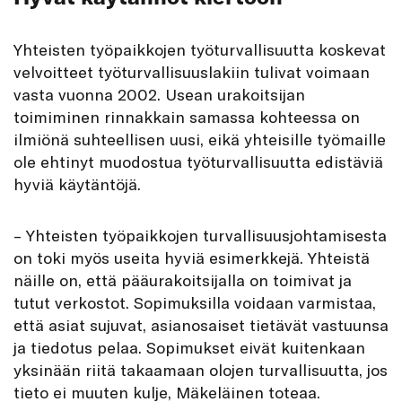
Yhteisten työpaikkojen työturvallisuutta koskevat
velvoitteet työturvallisuuslakiin tulivat voimaan
vasta vuonna 2002. Usean urakoitsijan
toimiminen rinnakkain samassa kohteessa on
ilmiönä suhteellisen uusi, eikä yhteisille työmaille
ole ehtinyt muodostua työturvallisuutta edistäviä
hyviä käytäntöjä.
– Yhteisten työpaikkojen turvallisuusjohtamisesta
on toki myös useita hyviä esimerkkejä. Yhteistä
näille on, että pääurakoitsijalla on toimivat ja
tutut verkostot. Sopimuksilla voidaan varmistaa,
että asiat sujuvat, asianosaiset tietävät vastuunsa
ja tiedotus pelaa. Sopimukset eivät kuitenkaan
yksinään riitä takaamaan olojen turvallisuutta, jos
tieto ei muuten kulje, Mäkeläinen toteaa.