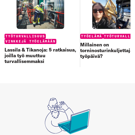
Categories:
Categories:
TYÖTURVALLISUUS
TYÖELÄMÄ
TYÖTURVALLI
VINKKEJÄ TYÖELÄMÄÄN
Millainen on
Lassila & Tikanoja: 5 ratkaisua,
torninosturinkuljettaja
joilla työ muuttuu
työpäivä?
turvallisemmaksi