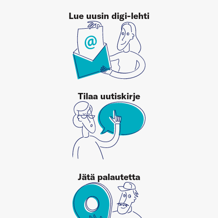
Lue uusin digi-lehti
Tilaa uutiskirje
Jätä palautetta