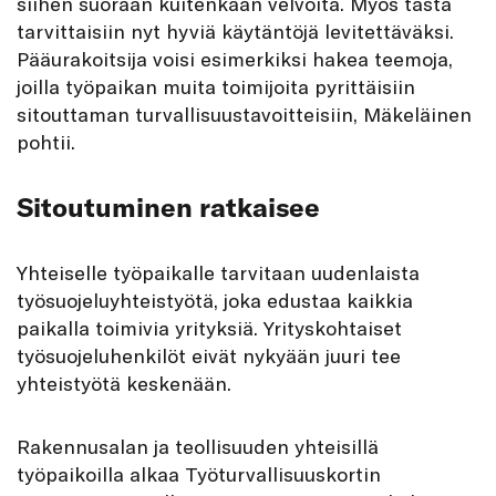
siihen suoraan kuitenkaan velvoita. Myös tästä
tarvittaisiin nyt hyviä käytäntöjä levitettäväksi.
Pääurakoitsija voisi esimerkiksi hakea teemoja,
joilla työpaikan muita toimijoita pyrittäisiin
sitouttaman turvallisuustavoitteisiin, Mäkeläinen
pohtii.
Sitoutuminen ratkaisee
Yhteiselle työpaikalle tarvitaan uudenlaista
työsuojeluyhteistyötä, joka edustaa kaikkia
paikalla toimivia yrityksiä. Yrityskohtaiset
työsuojeluhenkilöt eivät nykyään juuri tee
yhteistyötä keskenään.
Rakennusalan ja teollisuuden yhteisillä
työpaikoilla alkaa Työturvallisuuskortin