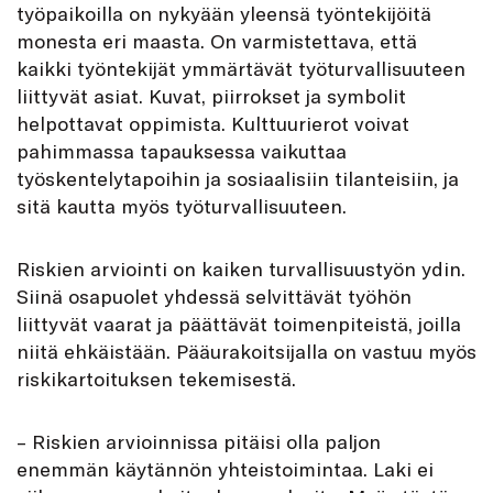
työpaikoilla on nykyään yleensä työntekijöitä
monesta eri maasta. On varmistettava, että
kaikki työntekijät ymmärtävät työturvallisuuteen
liittyvät asiat. Kuvat, piirrokset ja symbolit
helpottavat oppimista. Kulttuurierot voivat
pahimmassa tapauksessa vaikuttaa
työskentelytapoihin ja sosiaalisiin tilanteisiin, ja
sitä kautta myös työturvallisuuteen.
Riskien arviointi on kaiken turvallisuustyön ydin.
Siinä osapuolet yhdessä selvittävät työhön
liittyvät vaarat ja päättävät toimenpiteistä, joilla
niitä ehkäistään. Pääurakoitsijalla on vastuu myös
riskikartoituksen tekemisestä.
– Riskien arvioinnissa pitäisi olla paljon
enemmän käytännön yhteistoimintaa. Laki ei