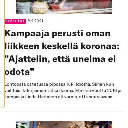
K
I
H
Y
18.2.2021
Categories:
TYÖELÄMÄ
V
Ä
Kampaaja perusti oman
K
S
Y
liikkeen keskellä koronaa:
K
A
I
K
”Ajattelin, että unelma ei
K
I
E
odota”
V
Ä
S
T
Lontoosta ostetussa pipossa luki Idioma. Siihen kun
E
vaihtaisi k-kirjaimen tulisi Ikioma. Elettiin vuotta 2016 ja
E
T
kampaaja Linda Hietanen oli varma, että seuraavana
vuonna hän hankkisi ikioman kampaamoliikkeen.
Tapahtui kuitenkin kaikenlaista. Elämä vei mennessään
ja tarvittiin yksi korona, kunnes haave toteutui. – Olin
viime vuoden alkukeväästä lenkillä juuri kun kaikki työt
olivat menneet alta. Itkin ja