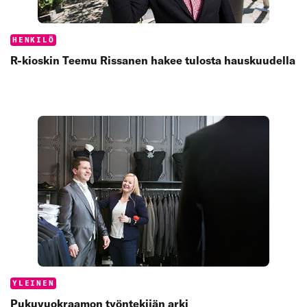
Categories:
HENKILÖ
R-kioskin Teemu Rissanen hakee tulosta hauskuudella
Categories:
YLEINEN
Pukuvuokraamon työntekijän arki