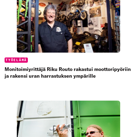
Categories:
TYÖELÄMÄ
Monitoimiyrittäjä Riku Routo rakastui moottori­pyöriin
ja rakensi uran harrastuksen ympärille