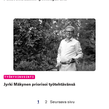
Categories:
TYÖHYVINVOINTI
Jyrki Mäkynen priorisoi työtehtävänsä
1
2
Seuraava sivu