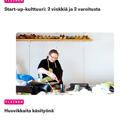
Categories:
YLEINEN
Start-up-kulttuuri: 2 vinkkiä ja 2 varoitusta
Categories:
YLEINEN
Huovikkaita käsityönä