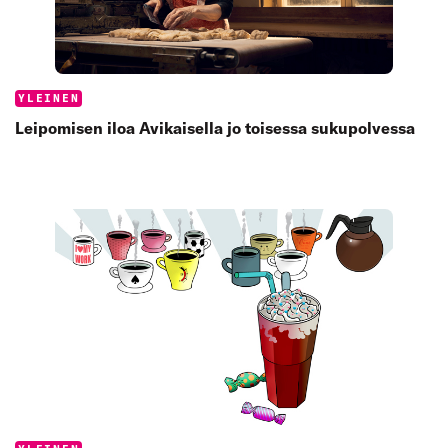
Categories:
YLEINEN
Leipomisen iloa Avikaisella jo toisessa sukupolvessa