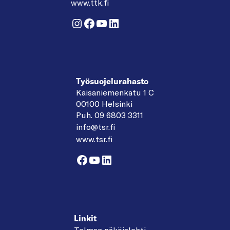
www.ttk.fi
Instagram
Facebook
YouTube
LinkedIn
Työsuojelurahasto
Kaisaniemenkatu 1 C
00100 Helsinki
Puh. 09 6803 3311
info@tsr.fi
www.tsr.fi
Facebook
YouTube
LinkedIn
Linkit
Telman näköislehti