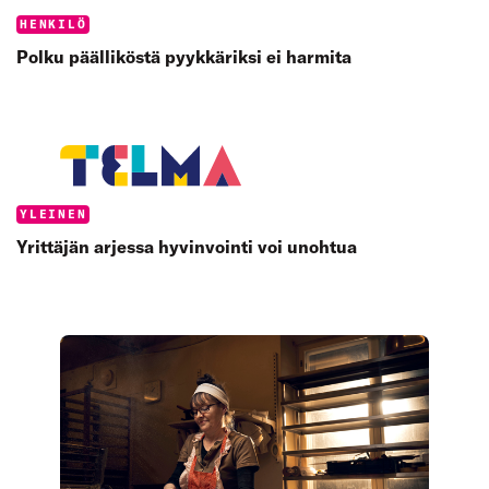
Categories:
HENKILÖ
Polku päälliköstä pyykkäriksi ei harmita
Categories:
YLEINEN
Yrittäjän arjessa hyvinvointi voi unohtua