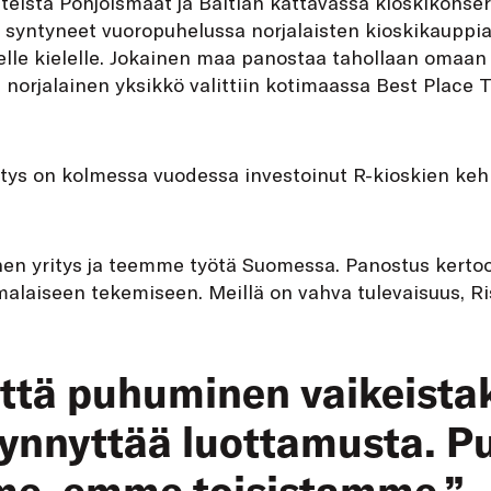
Yhteistä Pohjoismaat ja Baltian kattavassa kioskikonser
t syntyneet vuoropuhelussa norjalaisten kioskikauppi
elle kielelle. Jokainen maa panostaa tahollaan omaan 
 norjalainen yksikkö valittiin kotimaassa Best Place T
itys on kolmessa vuodessa investoinut R-kioskien keh
n yritys ja teemme työtä Suomessa. Panostus kerto
alaiseen tekemiseen. Meillä on vahva tulevaisuus, R
ttä puhuminen vaikeista
 synnyttää luottamusta.
mme, emme toisistamme.”