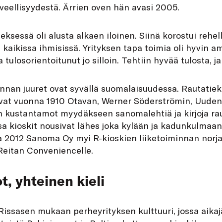
erveellisyydestä. Ärrien oven hän avasi 2005.
sneksessä oli alusta alkaen iloinen. Siinä korostui reh
 kaikissa ihmisissä. Yrityksen tapa toimia oli hyvin 
tulosorientoitunut jo silloin. Tehtiin hyvää tulosta, j
innan juuret ovat syvällä suomalaisuudessa. Rautatie
vat vuonna 1910 Otavan, Werner Söderströmin, Uuden
 kustantamot myydäkseen sanomalehtiä ja kirjoja rau
a kioskit nousivat lähes joka kylään ja kadunkulmaan
 2012 Sanoma Oy myi R-kioskien liiketoiminnan norjal
Reitan Conveniencelle.
t, yhteinen kieli
 Rissasen mukaan perheyrityksen kulttuuri, jossa aika