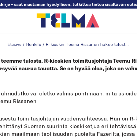
skirje
– saat muutaman hyödyllisen, tutkittua tietoa sisältävän uuti
Etusivu
/
Henkilö
/
R-kioskin Teemu Rissanen hakee tulosta hauskuudella
a teemme tulosta. R-kioskien toimitusjohtaja Teemu Ri
ersyvää naurua tauotta. Se on hyvää oloa, joka on vahv
 uhriudutko vai oletko valmis pohtimaan, mitä asioide
eemu Rissanen.
sasesta toimitusjohtajan vuodenvaihteessa. Hän on R-ki
kehittänyt Suomen suurinta kioskiketjua eri tehtävis
kien maailmaan teollisuuden puolelta Fazerilta, jossa h