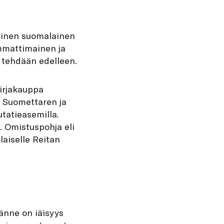
ellinen suomalainen
ammattimainen ja
a tehdään edelleen.
kirjakauppa
 Suomettaren ja
tatieasemilla.
. Omistuspohja eli
aiselle Reitan
jänne on iäisyys