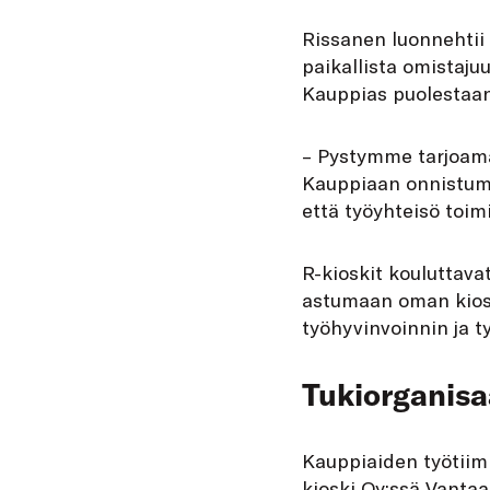
Rissanen luonnehtii 
paikallista omistaju
Kauppias puolestaan 
– Pystymme tarjoamaa
Kauppiaan onnistumin
että työyhteisö toimi
R-kioskit kouluttava
astumaan oman kiosk
työhyvinvoinnin ja t
Tukiorganisaa
Kauppiaiden työtiimi
kioski Oy:ssä Vantaa