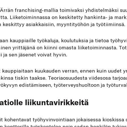
Ärrän franchising-mallia toimivaksi yhdistelmäksi su
utta. Liiketoiminnassa on keskitetty hankinta- ja mark
keskittyy asiakkaisiin, myyntityöhön ja työtiimiinsä.
n kauppiaille työkaluja, koulutuksia ja tietoa työhyvi
en yrittäjänä on kiinni omasta liiketoiminnasta. Tot
i ja sen jäsenet voivat hyvin.
t kauppiaitaan kuukauden verran, ennen kuin uudet yri
insa tiskin taakse. Teoriaosuudesta viidesosa tarjoa
yökyvyn edistämiseen, työterveyshuoltoon ja työturval
tiolle liikuntavirikkeitä
t kohentavat työhyvinvointiaan jokaisessa kioskissa o
n konttorilla työskentelee noin sadan henkilön tukior