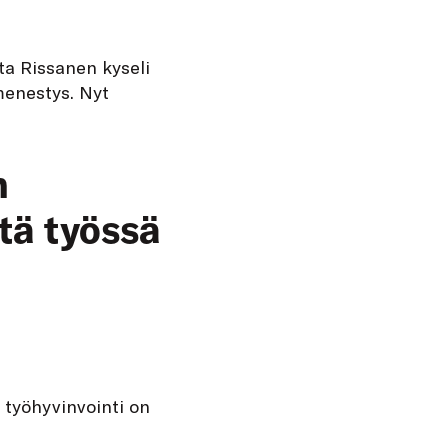
ta Rissanen kyseli
 menestys. Nyt
n
ttä työssä
 työhyvinvointi on