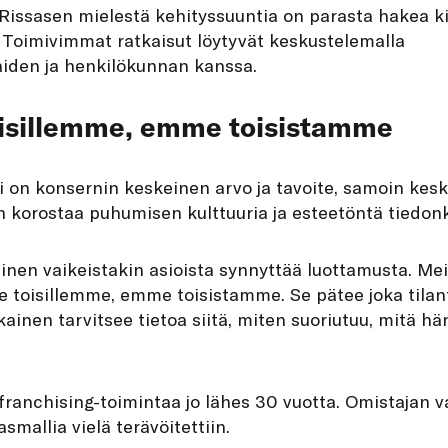
issasen mielestä kehityssuuntia on parasta hakea k
. Toimivimmat ratkaisut löytyvät keskustelemalla
iden ja henkilökunnan kanssa.
sillemme, emme toisistamme
i on konsernin keskeinen arvo ja tavoite, samoin kes
n korostaa puhumisen kulttuuria ja esteetöntä tiedon
inen vaikeistakin asioista synnyttää luottamusta. M
toisillemme, emme toisistamme. Se pätee joka tilan
kainen tarvitsee tietoa siitä, miten suoriutuu, mitä hä
t franchising-toimintaa jo lähes 30 vuotta. Omistajan v
smallia vielä terävöitettiin.