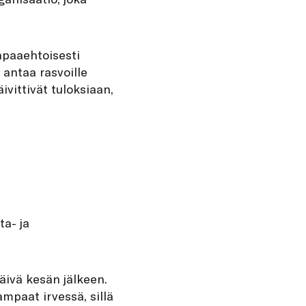
apaaehtoisesti
 antaa rasvoille
ivittivät tuloksiaan,
ta- ja
päivä kesän jälkeen.
mpaat irvessä, sillä