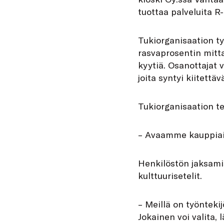
tuottaa palveluita R-
Tukiorganisaation ty
rasvaprosentin mitta
kyytiä. Osanottajat v
joita syntyi kiitettävä
Tukiorganisaation te
– Avaamme kauppiail
Henkilöstön jaksamist
kulttuurisetelit.
– Meillä on työntekij
Jokainen voi valita