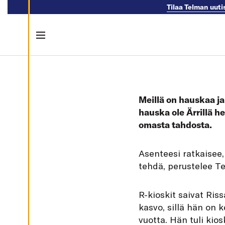
Tilaa Telman uuti
M
U
O
K
K
Menu
A
A
E
Skip to content
V
Ä
S
T
E
Meillä on hauskaa j
A
S
hauska ole Ärrillä h
E
T
omasta tahdosta.
U
K
S
I
A
senteesi ratkaisee,
A
tehdä, perustelee T
K
I
E
R-kioskit saivat Ris
L
L
kasvo, sillä hän on 
Ä
K
vuotta. Hän tuli kios
A