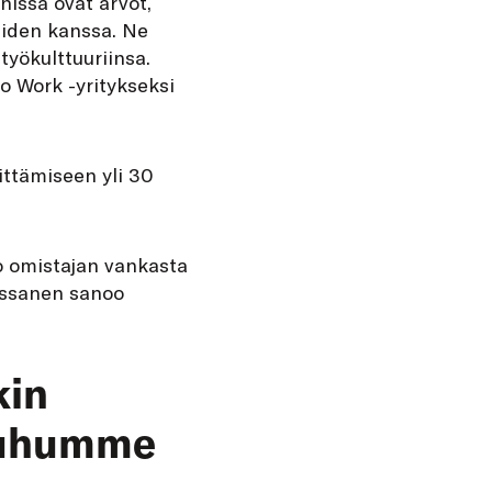
nissa ovat arvot,
aiden kanssa. Ne
työkulttuuriinsa.
o Work -yritykseksi
ittämiseen yli 30
o omistajan vankasta
issanen sanoo
kin
 Puhumme