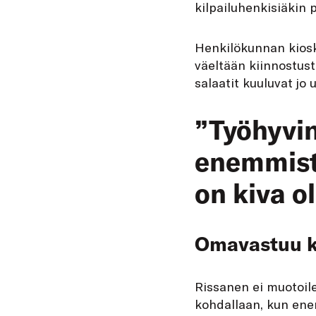
kilpailuhenkisiäkin 
Henkilökunnan kioski
väeltään kiinnostust
salaatit kuuluvat jo
”Työhyvin
enemmistö
on kiva ol
Omavastuu k
Rissanen ei muotoile
kohdallaan, kun enem