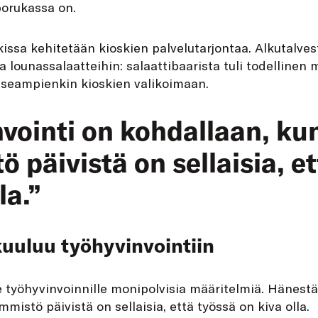
porukassa on.
ssa kehitetään kioskien palvelutarjontaa. Alkutalves
a lounassalaatteihin: salaattibaarista tuli todellinen
 useampienkin kioskien valikoimaan.
vointi on kohdallaan, ku
 päivistä on sellaisia, e
la.”
uuluu työhyvinvointiin
 työhyvinvoinnille monipolvisia määritelmiä. Hänestä
mistö päivistä on sellaisia, että työssä on kiva olla.