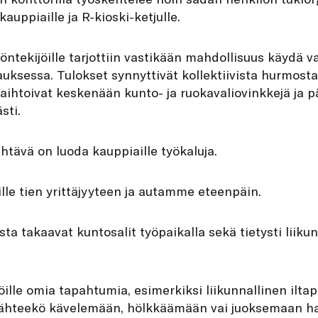
kauppiaille ja R-kioski-ketjulle.
öntekijöille tarjottiin vastikään mahdollisuus käydä v
uksessa. Tulokset synnyttivät kollektiivista hurmosta
aihtoivat keskenään kunto- ja ruokavaliovinkkejä ja pä
sti.
htävä on luoda kauppiaille työkaluja.
le tien yrittäjyyteen ja autamme eteenpäin.
a takaavat kuntosalit työpaikalla sekä tietysti liikun
öille omia tapahtumia, esimerkiksi liikunnallinen ilta
, lähteekö kävelemään, hölkkäämään vai juoksemaan ha