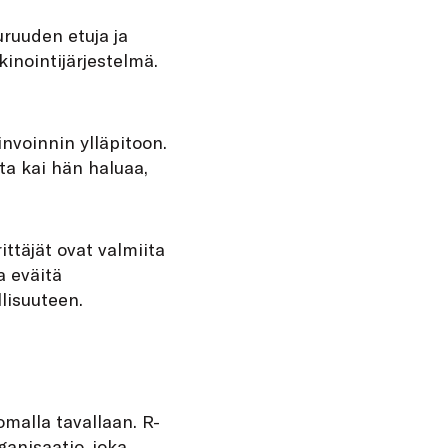
uruuden etuja ja
kinointijärjestelmä.
nvoinnin ylläpitoon.
ta kai hän haluaa,
ttäjät ovat valmiita
a eväitä
lisuuteen.
malla tavallaan. R-
ganisaatio, joka