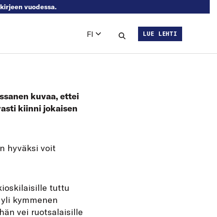
skirjeen vuodessa.
FI
LUE LEHTI
Languages
Hae sivustolta
ssanen kuvaa, ettei
asti kiinni jokaisen
n hyväksi voit
oskilaisille tuttu
sä yli kymmenen
än vei ruotsalaisille