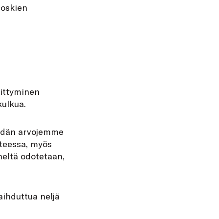
ioskien
kittyminen
kulkua.
eidän arvojemme
teessa, myös
neltä odotetaan,
aihduttua neljä