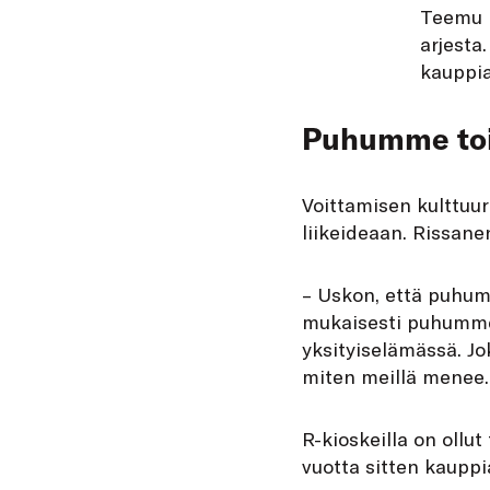
Teemu R
arjesta
kauppia
Puhumme toi
Voittamisen kulttuur
liikeideaan. Rissane
– Uskon, että puhum
mukaisesti puhumme 
yksityiselämässä. Jo
miten meillä menee.
R-kioskeilla on ollu
vuotta sitten kauppia