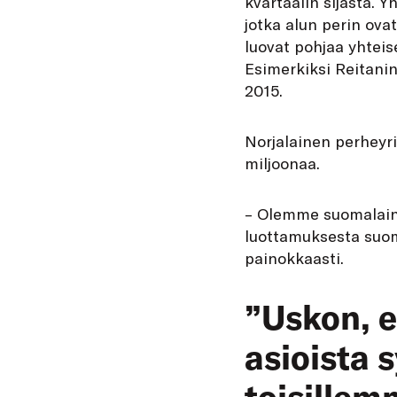
kvartaalin sijasta. 
jotka alun perin ova
luovat pohjaa yhteis
Esimerkiksi Reitanin
2015.
Norjalainen perheyr
miljoonaa.
– Olemme suomalaine
luottamuksesta suom
painokkaasti.
”Uskon, e
asioista
toisille