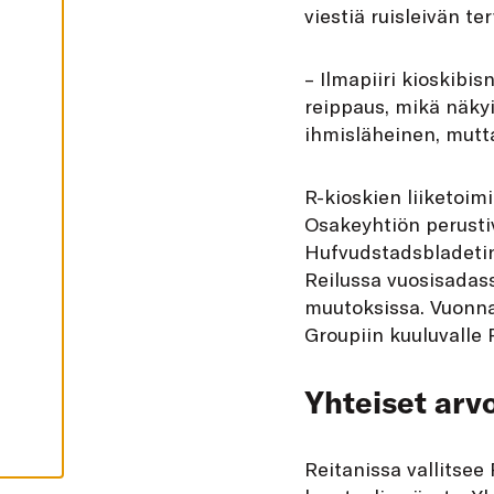
I
viestiä ruisleivän t
K
K
I
– Ilmapiiri kioskibi
H
reippaus, mikä näkyi
Y
V
ihmisläheinen, mutta 
Ä
K
S
Y
R-kioskien liiketoim
K
A
Osakeyhtiön perusti
I
K
Hufvudstadsbladetin
K
I
Reilussa vuosisadass
E
muutoksissa. Vuonna
V
Ä
Groupiin kuuluvalle 
S
T
E
E
Yhteiset arvo
T
Reitanissa vallitsee