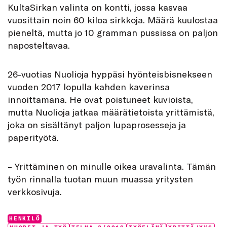
KultaSirkan valinta on kontti, jossa kasvaa
vuosittain noin 60 kiloa sirkkoja. Määrä kuulostaa
pieneltä, mutta jo 10 gramman pussissa on paljon
naposteltavaa.
26-vuotias Nuolioja hyppäsi hyönteisbisnekseen
vuoden 2017 lopulla kahden kaverinsa
innoittamana. He ovat poistuneet kuvioista,
mutta Nuolioja jatkaa määrätietoista yrittämistä,
joka on sisältänyt paljon lupaprosesseja ja
paperityötä.
– Yrittäminen on minulle oikea uravalinta. Tämän
työn rinnalla tuotan muun muassa yritysten
verkkosivuja.
Categories:
HENKILÖ