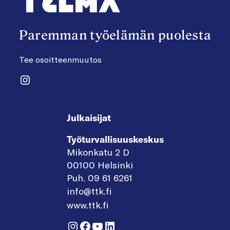
Paremman työelämän puolesta
Tee osoitteenmuutos
Instagram
Julkaisijat
Työturvallisuuskeskus
Mikonkatu 2 D
00100 Helsinki
Puh. 09 61 6261
info@ttk.fi
www.ttk.fi
Instagram
Facebook
YouTube
LinkedIn