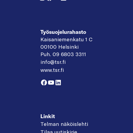
Työsuojelurahasto
Kaisaniemenkatu 1 C
00100 Helsinki
Puh. 09 6803 3311
info@tsr.fi
www.tsr.fi
Facebook
YouTube
LinkedIn
Linkit
Telman näköislehti
Tilaa uutiskirje