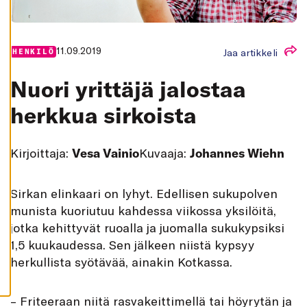
K
A
I
K
K
11.09.2019
Jaa artikkeli
HENKILÖ
I
H
Nuori yrittäjä jalostaa
Y
V
Ä
herkkua sirkoista
K
S
Y
K
Kirjoittaja:
Vesa Vainio
Kuvaaja:
Johannes Wiehn
A
I
K
K
I
S
irkan elinkaari on lyhyt. Edellisen sukupolven
E
munista kuoriutuu kahdessa viikossa yksilöitä,
V
Ä
jotka kehittyvät ruoalla ja juomalla sukukypsiksi
S
T
1,5 kuukaudessa. Sen jälkeen niistä kypsyy
E
E
herkullista syötävää, ainakin Kotkassa.
T
– Friteeraan niitä rasvakeittimellä tai höyrytän ja