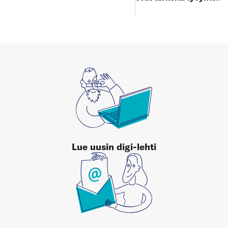
Lue uusin digi-lehti