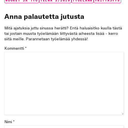
Tags:
NUORET JA TYÖ
TELMA 3/2019
TYÖELÄMÄ
YRITTÄJYYS
Anna palautetta jutusta
Mitä ajatuksia juttu sinussa herätti? Entä haluaisitko kuulla tästä
tai jostain muusta työelämään liittyvästä aiheesta lisää - kerro
siitä meille. Parannetaan työelämää yhdessä!
Kommentti
*
Nimi *