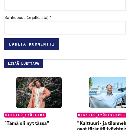
Sähköposti (ei julkaista) *
LISÄÄ LUETTAVA
Categories:
Categories:
HENKILÖ
TYÖELÄMÄ
HENKILÖ
TYÖHYVINVOIN
”Tämä oli nyt tässä”
”Kulttuuri- ja tilanneh
ovat tärkeitä työyhteisö