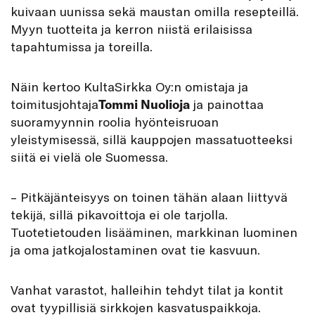
kuivaan uunissa sekä maustan omilla resepteillä.
Myyn tuotteita ja kerron niistä erilaisissa
tapahtumissa ja toreilla.
Näin kertoo KultaSirkka Oy:n omistaja ja
toimitusjohtaja
Tommi Nuolioja
ja painottaa
suoramyynnin roolia hyönteisruoan
yleistymisessä, sillä kauppojen massatuotteeksi
siitä ei vielä ole Suomessa.
– Pitkäjänteisyys on toinen tähän alaan liittyvä
tekijä, sillä pikavoittoja ei ole tarjolla.
Tuotetietouden lisääminen, markkinan luominen
ja oma jatkojalostaminen ovat tie kasvuun.
Vanhat varastot, halleihin tehdyt tilat ja kontit
ovat tyypillisiä sirkkojen kasvatuspaikkoja.