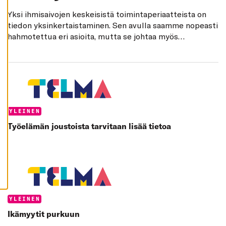
K
I
Yksi ihmisaivojen keskeisistä toimintaperiaatteista on
tiedon yksinkertaistaminen. Sen avulla saamme nopeasti
H
Y
hahmotettua eri asioita, mutta se johtaa myös
V
vääristymiin. Tämä näkyy ikävän hyvin eri ikäluokkien
Ä
K
välillä. Vanhempi sukupolvi näkee nuoremmat
S
useimmiten kurittomina ja jopa vaarallisina.
Y
K
Esimerkkeinä käyvät vaikkapa James Dean -klassikko
A
I
Nuori kapinallinen (USA 1955) ja kotimainen Kuriton
K
sukupolvi vuodelta 1957. Nyt tämä aikoinaan kuriton
K
Categories:
YLEINEN
I
E
Työelämän joustoista tarvitaan lisää tietoa
V
Ä
S
T
E
E
T
Categories:
YLEINEN
Ikämyytit purkuun