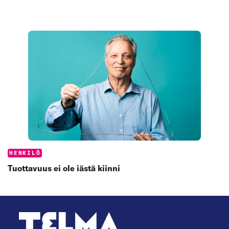
Categories:
HENKILÖ
Tuottavuus ei ole iästä kiinni