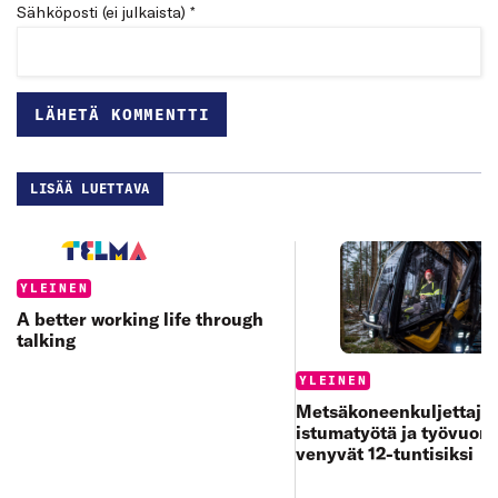
Sähköposti (ei julkaista) *
LISÄÄ LUETTAVA
Categories:
YLEINEN
A better working life through
talking
Categories:
YLEINEN
Metsäkoneenkuljettajan
istumatyötä ja työvuoro
venyvät 12-tuntisiksi