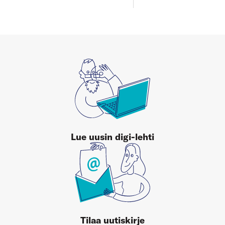
Lue uusin digi-lehti
Tilaa uutiskirje