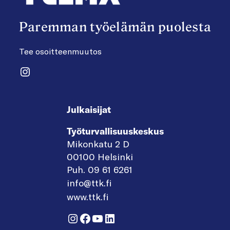
Paremman työelämän puolesta
Tee osoitteenmuutos
Instagram
Julkaisijat
Työturvallisuuskeskus
Mikonkatu 2 D
00100 Helsinki
Puh. 09 61 6261
info@ttk.fi
www.ttk.fi
Instagram
Facebook
YouTube
LinkedIn