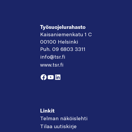
Työsuojelurahasto
Kaisaniemenkatu 1 C
00100 Helsinki
Puh. 09 6803 3311
info@tsr.fi
www.tsr.fi
Facebook
YouTube
LinkedIn
Linkit
Telman näköislehti
Tilaa uutiskirje