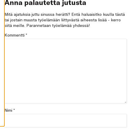
Anna palautetta jutusta
K
A
I
Mitä ajatuksia juttu sinussa herätti? Entä haluaisitko kuulla tästä
K
K
tai jostain muusta työelämään liittyvästä aiheesta lisää - kerro
I
siitä meille. Parannetaan työelämää yhdessä!
H
Kommentti
*
Y
V
Ä
K
S
Y
K
A
I
K
K
I
E
V
Ä
S
T
E
Nimi *
E
T