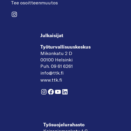
Tee osoitteenmuutos
Instagram
Julkaisijat
Työturvallisuuskeskus
Mikonkatu 2 D
00100 Helsinki
Puh. 09 61 6261
info@ttk.fi
www.ttk.fi
Instagram
Facebook
YouTube
LinkedIn
Työsuojelurahasto
Kaisaniemenkatu 1 C