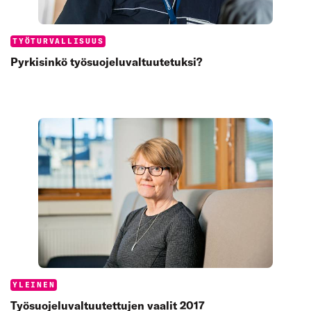
Categories:
TYÖTURVALLISUUS
Pyrkisinkö työsuojeluvaltuutetuksi?
Categories:
YLEINEN
Työsuojeluvaltuutettujen vaalit 2017