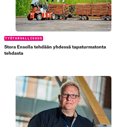
Categories:
TYÖTURVALLISUUS
Stora Ensolla tehdään yhdessä tapaturmatonta
tehdasta