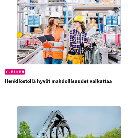
Categories:
YLEINEN
Henkilöstöllä hyvät mahdollisuudet vaikuttaa