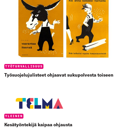
Categories:
TYÖTURVALLISUUS
Työsuojelujulisteet ohjaavat sukupolvesta toiseen
Categories:
YLEINEN
Kesätyöntekijä kaipaa ohjausta