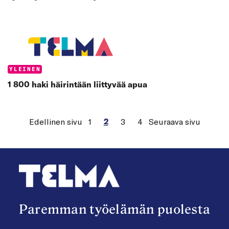
Categories:
YLEINEN
1 800 haki häirintään liittyvää apua
Edellinen sivu
1
2
3
4
Seuraava sivu
Paremman työelämän puolesta