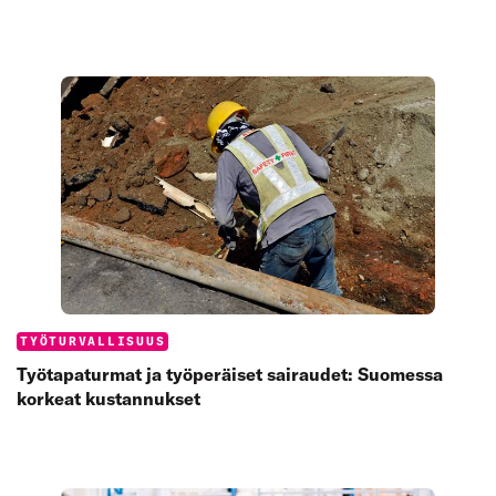
Categories:
TYÖTURVALLISUUS
Työtapaturmat ja työperäiset sairaudet: Suomessa
korkeat kustannukset