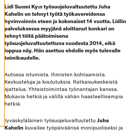
K
Lidl Suomi Ky:n työsuojeluvaltuutettu Juha
A
I
Kahelin on tehnyt työtä työkavereidensa
K
K
hyvinvoinnin eteen jo kokonaiset 14 vuotta. Lidlin
I
palveluksessa myyjänä aloittanut konkari on
H
tehnyt töitä päätoimisena
Y
V
työsuojeluvaltuutettuna vuodesta 2014, eikä
Ä
K
loppua näy. Hän asettuu ehdolle myös tulevalle
S
toimikaudelle.
Y
K
A
I
K
Autossa istumista. Ihmisten kohtaamista.
K
Keskusteluja ja koulutuksia. Ratkaisukeskeistä
I
E
ajattelua. Yhteistoimintaa työnantajan kanssa.
V
Ä
Mukavia hetkiä ja välillä vähän haasteellisempia
S
T
hetkiä.
E
E
T
Jyväskyläläinen työsuojeluvaltuutettu
Juha
Kahelin
kuvailee työpäiväänsä monipuoliseksi ja