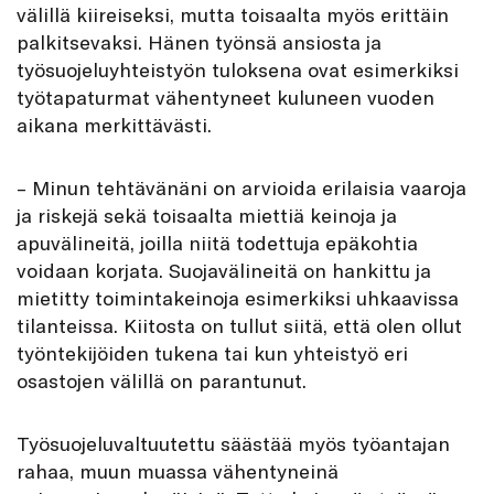
välillä kiireiseksi, mutta toisaalta myös erittäin
palkitsevaksi. Hänen työnsä ansiosta ja
työsuojeluyhteistyön tuloksena ovat esimerkiksi
työtapaturmat vähentyneet kuluneen vuoden
aikana merkittävästi.
– Minun tehtävänäni on arvioida erilaisia vaaroja
ja riskejä sekä toisaalta miettiä keinoja ja
apuvälineitä, joilla niitä todettuja epäkohtia
voidaan korjata. Suojavälineitä on hankittu ja
mietitty toimintakeinoja esimerkiksi uhkaavissa
tilanteissa. Kiitosta on tullut siitä, että olen ollut
työntekijöiden tukena tai kun yhteistyö eri
osastojen välillä on parantunut.
Työsuojeluvaltuutettu säästää myös työantajan
rahaa, muun muassa vähentyneinä