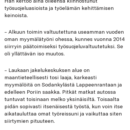
Hän kertoo aina olleensa kiinnostunut
työsuojeluasioista ja työelämän kehittämisen
keinoista.
– Alkuun toimin valtuutettuna useamman vuoden
oman myymälätyöni ohessa, kunnes vuonna 2014
siirryin päätoimiseksi työsuojeluvaltuutetuksi. Se
oli yllättävän iso muutos.
– Laukaan jakelukeskuksen alue on
maantieteellisesti tosi laaja, karkeasti
myymälöitä on Sodankylästä Lappeenrantaan ja
edelleen Poriin saakka. Pitkät matkat autossa
tuntuvat toisinaan melko yksinäisiltä. Toisaalta
pidän sopivasti itsenäisestä työstä, kun voin itse
aikatauluttaa omat työreissuni ja vaikuttaa siten
siirtymien pituuteen.