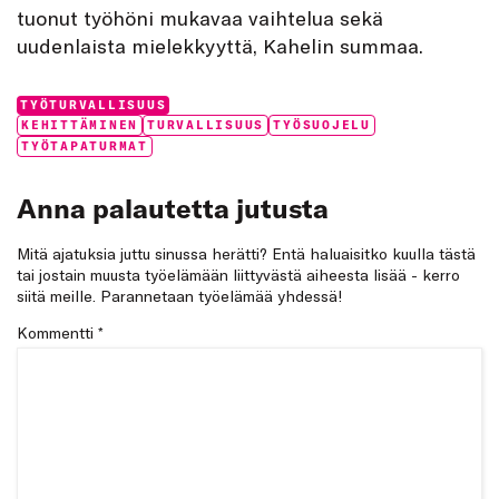
tuonut työhöni mukavaa vaihtelua sekä
uudenlaista mielekkyyttä, Kahelin summaa.
Categories:
TYÖTURVALLISUUS
Tags:
KEHITTÄMINEN
TURVALLISUUS
TYÖSUOJELU
TYÖTAPATURMAT
Anna palautetta jutusta
Mitä ajatuksia juttu sinussa herätti? Entä haluaisitko kuulla tästä
tai jostain muusta työelämään liittyvästä aiheesta lisää - kerro
siitä meille. Parannetaan työelämää yhdessä!
Kommentti
*