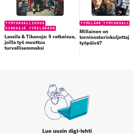
Categories:
Categories:
TYÖTURVALLISUUS
TYÖELÄMÄ
TYÖTURVALLI
VINKKEJÄ TYÖELÄMÄÄN
Millainen on
Lassila & Tikanoja: 5 ratkaisua,
torninosturinkuljettaja
joilla työ muuttuu
työpäivä?
turvallisemmaksi
Lue uusin digi-lehti