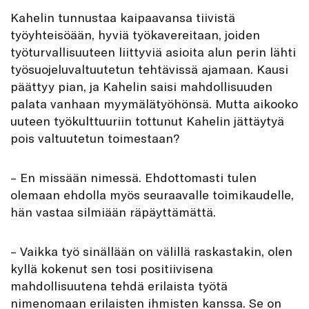
Kahelin tunnustaa kaipaavansa tiivistä
työyhteisöään, hyviä työkavereitaan, joiden
työturvallisuuteen liittyviä asioita alun perin lähti
työsuojeluvaltuutetun tehtävissä ajamaan. Kausi
päättyy pian, ja Kahelin saisi mahdollisuuden
palata vanhaan myymälätyöhönsä. Mutta aikooko
uuteen työkulttuuriin tottunut Kahelin jättäytyä
pois valtuutetun toimestaan?
– En missään nimessä. Ehdottomasti tulen
olemaan ehdolla myös seuraavalle toimikaudelle,
hän vastaa silmiään räpäyttämättä.
– Vaikka työ sinällään on välillä raskastakin, olen
kyllä kokenut sen tosi positiivisena
mahdollisuutena tehdä erilaista työtä
nimenomaan erilaisten ihmisten kanssa. Se on