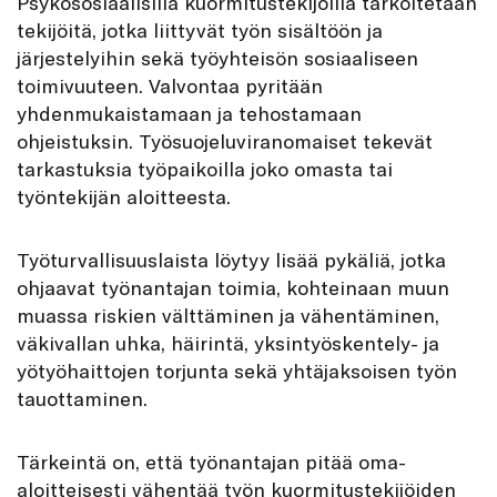
Psykososiaalisilla kuormitustekijöillä tarkoitetaan
tekijöitä, jotka liittyvät työn sisältöön ja
järjestelyihin sekä työyhteisön sosiaaliseen
toimivuuteen. Valvontaa pyritään
yhdenmukaistamaan ja tehostamaan
ohjeistuksin. Työsuojeluviranomaiset tekevät
tarkastuksia työpaikoilla joko omasta tai
työntekijän aloitteesta.
Työturvallisuuslaista löytyy lisää pykäliä, jotka
ohjaavat työnantajan toimia, kohteinaan muun
muassa riskien välttäminen ja vähentäminen,
väkivallan uhka, häirintä, yksintyöskentely- ja
yötyöhaittojen torjunta sekä yhtäjaksoisen työn
tauottaminen.
Tärkeintä on, että työnantajan pitää oma-
aloitteisesti vähentää työn kuormitustekijöiden