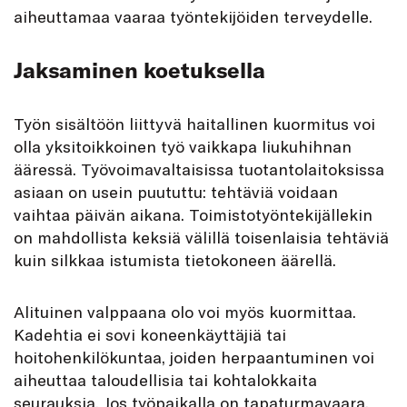
aiheuttamaa vaaraa työntekijöiden terveydelle.
Jaksaminen koetuksella
Työn sisältöön liittyvä haitallinen kuormitus voi
olla yksitoikkoinen työ vaikkapa liukuhihnan
ääressä. Työvoimavaltaisissa tuotantolaitoksissa
asiaan on usein puututtu: tehtäviä voidaan
vaihtaa päivän aikana. Toimistotyöntekijällekin
on mahdollista keksiä välillä toisenlaisia tehtäviä
kuin silkkaa istumista tietokoneen äärellä.
Alituinen valppaana olo voi myös kuormittaa.
Kadehtia ei sovi koneenkäyttäjiä tai
hoitohenkilökuntaa, joiden herpaantuminen voi
aiheuttaa taloudellisia tai kohtalokkaita
seurauksia. Jos työpaikalla on tapaturmavaara,