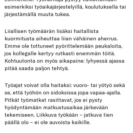
esimerkiksi työaikajärjestelyillä, koulutuksella tai
järjestämällä muuta tukea.
Liiallisen työmäärän lisäksi haitallista
kuormitusta aiheuttaa liian vähäinen aherrus.
Emme ole tottuneet pyörittelemään peukaloita,
jos kollegalle kertyy rutkasti enemmän töitä.
Kohtuutonta on myös aikapaine: lyhyessä ajassa
pitää saada paljon tehtyä.
Työajat voivat olla haitaksi: vuoro- tai yötyö sekä
se, että työhön on sidoksissa jopa vapaa-ajalla.
Pitkät työmatkat rasittavat, jos ei pysty
hyödyntämään matkustusaikaa järkevään
tekemiseen. Liikkuva työkään − jatkuva tien
päällä olo − ei ole auvoista kaikille.