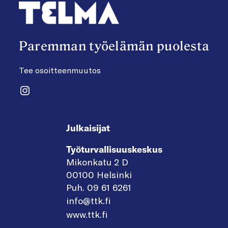
Paremman työelämän puolesta
Tee osoitteenmuutos
Instagram
Julkaisijat
Työturvallisuuskeskus
Mikonkatu 2 D
00100 Helsinki
Puh. 09 61 6261
info@ttk.fi
www.ttk.fi