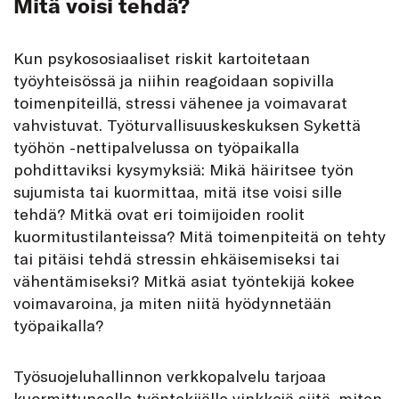
Mitä voisi tehdä?
Kun psykososiaaliset riskit kartoitetaan
työyhteisössä ja niihin reagoidaan sopivilla
toimenpiteillä, stressi vähenee ja voimavarat
vahvistuvat. Työturvallisuuskeskuksen Sykettä
työhön -nettipalvelussa on työpaikalla
pohdittaviksi kysymyksiä: Mikä häiritsee työn
sujumista tai kuormittaa, mitä itse voisi sille
tehdä? Mitkä ovat eri toimijoiden roolit
kuormitustilanteissa? Mitä toimenpiteitä on tehty
tai pitäisi tehdä stressin ehkäisemiseksi tai
vähentämiseksi? Mitkä asiat työntekijä kokee
voimavaroina, ja miten niitä hyödynnetään
työpaikalla?
Työsuojeluhallinnon verkkopalvelu tarjoaa
kuormittuneelle työntekijälle vinkkejä siitä, miten