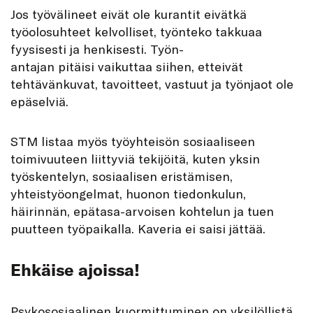
Jos työvälineet eivät ole kurantit eivätkä
työolosuhteet kelvolliset, työnteko takkuaa
fyysisesti ja henkisesti. Työn-
antajan pitäisi vaikuttaa siihen, etteivät
tehtävänkuvat, tavoitteet, vastuut ja työnjaot ole
epäselviä.
STM listaa myös työyhteisön sosiaaliseen
toimivuuteen liittyviä tekijöitä, kuten yksin
työskentelyn, sosiaalisen eristämisen,
yhteistyöongelmat, huonon tiedonkulun,
häirinnän, epätasa-arvoisen kohtelun ja tuen
puutteen työpaikalla. Kaveria ei saisi jättää.
Ehkäise ajoissa!
Psykososiaalinen kuormittuminen on yksilöllistä.