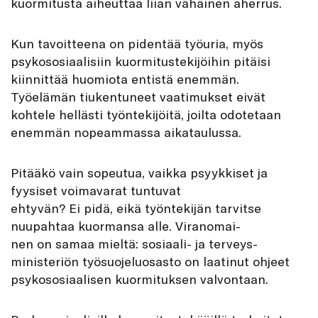
kuormitusta aiheuttaa liian vähäinen aherrus.
Kun tavoitteena on pidentää työuria, myös
psykososiaalisiin kuormitustekijöihin pitäisi
kiinnittää huomiota entistä enemmän.
Työelämän tiukentuneet vaatimukset eivät
kohtele hellästi työntekijöitä, joilta odotetaan
enemmän nopeammassa aikataulussa.
Pitääkö vain sopeutua, vaikka psyykkiset ja
fyysiset voimavarat tuntuvat
ehtyvän? Ei pidä, eikä työntekijän tarvitse
nuupahtaa kuormansa alle. Viranomai-
nen on samaa mieltä: sosiaali- ja terveys-
ministeriön työsuojeluosasto on laatinut ohjeet
psykososiaalisen kuormituksen valvontaan.