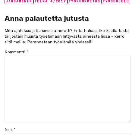
Tags:
JAKSAMINEN
TELMA 4/2017
TYÖKUORMITUS
TYÖSUOJELU
Anna palautetta jutusta
Mitä ajatuksia juttu sinussa herätti? Entä haluaisitko kuulla tästä
tai jostain muusta työelämään liittyvästä aiheesta lisää - kerro
siitä meille. Parannetaan työelämää yhdessä!
Kommentti
*
Nimi *