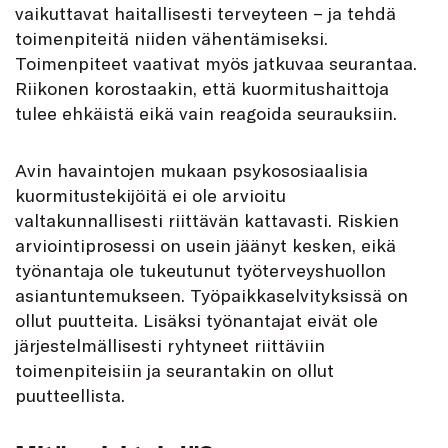
vaikuttavat haitallisesti terveyteen − ja tehdä
toimenpiteitä niiden vähentämiseksi.
Toimenpiteet vaativat myös jatkuvaa seurantaa.
Riikonen korostaakin, että kuormitushaittoja
tulee ehkäistä eikä vain reagoida seurauksiin.
Avin havaintojen mukaan psykososiaalisia
kuormitustekijöitä ei ole arvioitu
valtakunnallisesti riittävän kattavasti. Riskien
arviointiprosessi on usein jäänyt kesken, eikä
työnantaja ole tukeutunut työterveyshuollon
asiantuntemukseen. Työpaikkaselvityksissä on
ollut puutteita. Lisäksi työnantajat eivät ole
järjestelmällisesti ryhtyneet riittäviin
toimenpiteisiin ja seurantakin on ollut
puutteellista.