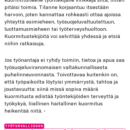
pitäisi toimia. Tilanne korjaantuu itsestään
harvoin, joten kannattaa rohkeasti ottaa ajoissa
yhteyttä esimieheen, työsuojeluvaltuutettuun,
luottamusmieheen tai työterveyshuoltoon.
Kuormitustekijöitä voi selvittää yhdessä ja etsiä
niihin ratkaisuja.
Jos työnantaja ei ryhdy toimiin, tietoa ja apua saa
työsuojeluviranomaisen valtakunnallisesta
puhelinneuvonnasta. Toivottavaa kuitenkin on,
että työpaikoilta löytyisi ymmärrystä, tahtoa ja
joustavuutta: siinä missä sopiva määrä
kuormitusta edistää työntekijöiden terveyttä ja
työkykyä, liiallinen haitallinen kuormitus
heikentää niitä. •
Categories:
TYÖTURVALLISUUS