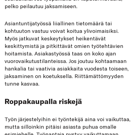
pelko peilautuu jaksamiseen.
Asiantuntijatyössä liiallinen tietomäärä tai
kohtuuton vastuu voivat koitua ylivoimaisiksi.
Myös jatkuvat keskeytykset heikentävät
keskittymistä ja pitkittävät omien työtehtävien
hoitamista. Asiakastyössä taas on koko ajan
vuorovaikutustilanteissa. Jos joutuu kohtaamaan
hankalia tai vaativia asiakkaita vuodesta toiseen,
jaksaminen on koetuksella. Riittämättömyyden
tunne kasvaa.
Roppakaupalla riskejä
Työn järjestelyihin ei työntekijä aina voi vaikuttaa,
mutta silloinkin pitäisi asiasta puhua omalle
esimiehelle. Työnantaja pystyy vaikuttamaan