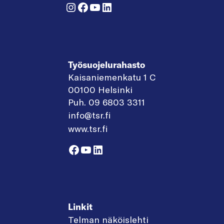
Instagram
Facebook
YouTube
LinkedIn
Työsuojelurahasto
Kaisaniemenkatu 1 C
00100 Helsinki
Puh. 09 6803 3311
info@tsr.fi
www.tsr.fi
Facebook
YouTube
LinkedIn
Linkit
Telman näköislehti