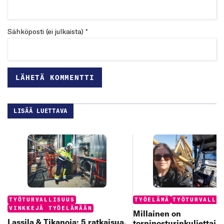
Sähköposti (ei julkaista) *
LISÄÄ LUETTAVA
Categories:
Categories:
TYÖTURVALLISUUS
TYÖELÄMÄ
TYÖTURVALLI
VINKKEJÄ TYÖELÄMÄÄN
Millainen on
Lassila & Tikanoja: 5 ratkaisua,
torninosturinkuljettaja