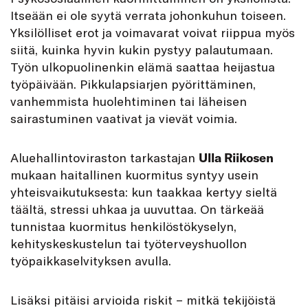
Itseään ei ole syytä verrata johonkuhun toiseen.
Yksilölliset erot ja voimavarat voivat riippua myös
siitä, kuinka hyvin kukin pystyy palautumaan.
Työn ulkopuolinenkin elämä saattaa heijastua
työpäivään. Pikkulapsiarjen pyörittäminen,
vanhemmista huolehtiminen tai läheisen
sairastuminen vaativat ja vievät voimia.
Aluehallintoviraston tarkastajan
Ulla Riikosen
mukaan haitallinen kuormitus syntyy usein
yhteisvaikutuksesta: kun taakkaa kertyy sieltä
täältä, stressi uhkaa ja uuvuttaa. On tärkeää
tunnistaa kuormitus henkilöstökyselyn,
kehityskeskustelun tai työterveyshuollon
työpaikkaselvityksen avulla.
Lisäksi pitäisi arvioida riskit − mitkä tekijöistä