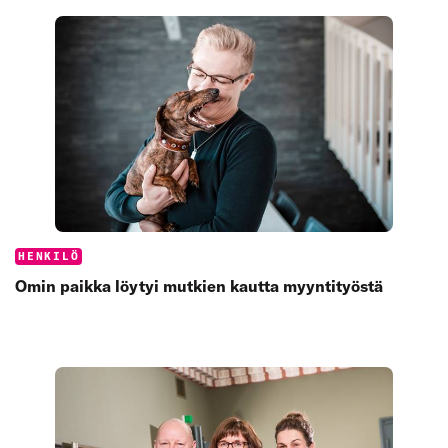
Categories:
HENKILÖ
Omin paikka löytyi mutkien kautta myyntityöstä