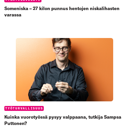
Categories:
Someniska – 27 kilon punnus hentojen niskalihasten
varassa
Categories:
TYÖTURVALLISUUS
Kuinka vuorotyössä pysyy valppaana, tutkija Sampsa
Puttonen?