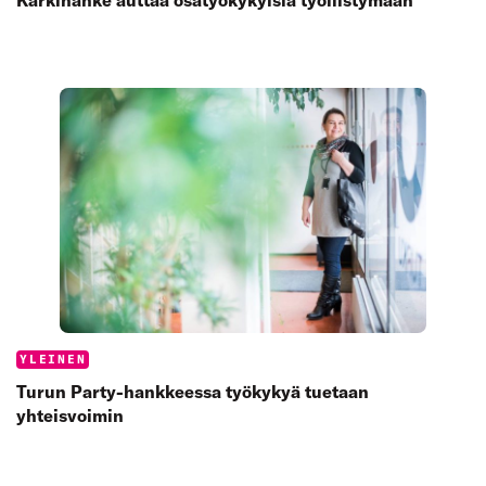
Kärkihanke auttaa osatyökykyisiä työllistymään
Categories:
YLEINEN
Turun Party-hankkeessa työkykyä tuetaan
yhteisvoimin