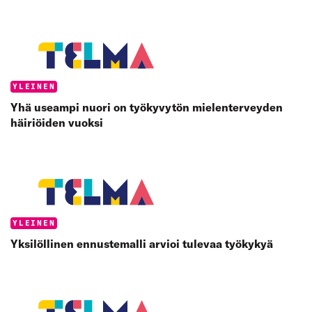
Categories:
YLEINEN
Yhä useampi nuori on työkyvytön mielenterveyden
häiriöiden vuoksi
Categories:
YLEINEN
Yksilöllinen ennustemalli arvioi tulevaa työkykyä