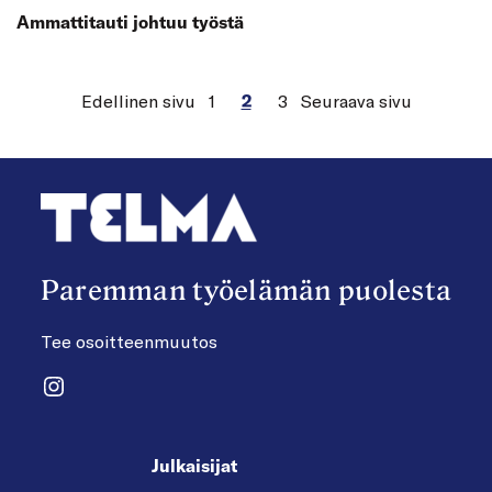
Ammattitauti johtuu työstä
Edellinen sivu
1
2
3
Seuraava sivu
Paremman työelämän puolesta
Tee osoitteenmuutos
Instagram
Julkaisijat