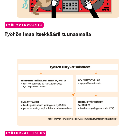
Categories:
TYÖHYVINVOINTI
Työhön imua itsekkäästi tuunaamalla
Categories:
TYÖTURVALLISUUS