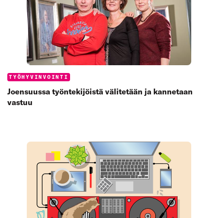
Categories:
TYÖHYVINVOINTI
Joensuussa työntekijöistä välitetään ja kannetaan
vastuu