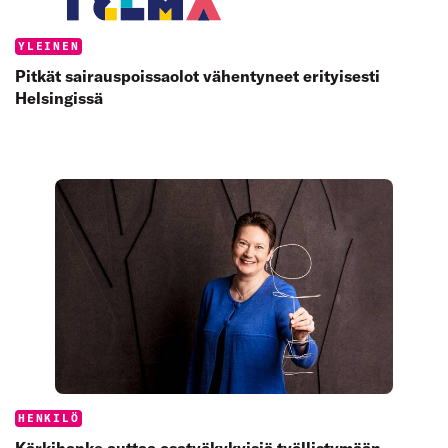
Categories:
YLEINEN
Pitkät sairauspoissaolot vähentyneet erityisesti
Helsingissä
Categories:
HENKILÖ