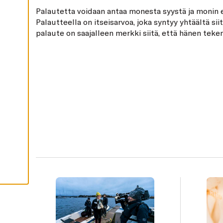
H
Palautetta voidaan antaa monesta syystä ja monin er
Y
Palautteella on itseisarvoa, joka syntyy yhtäältä siit
V
Ä
palaute on saajalleen merkki siitä, että hänen teke
K
on väliä. Toisaalta palaute on myös sen antajalle t
S
Y
tilanteen synnyttämiä tunteita. Valittaminen saatt
K
A
helpottaa ja kiittäminen tuoda hyvän mielen myös
I
kiittäjälleen. Palautteella on myös välinearvoa, sillä
K
K
I
E
V
Ä
S
T
E
E
T