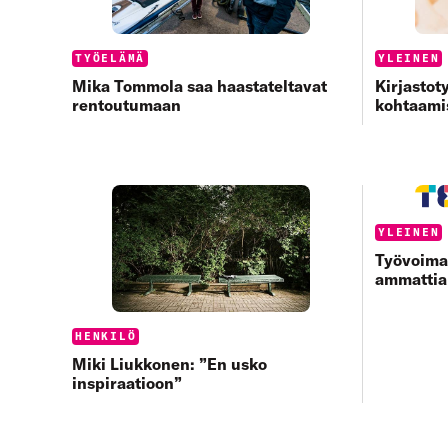
Categories:
Categorie
TYÖELÄMÄ
YLEINEN
Mika Tommola saa haastateltavat
Kirjastot
rentoutumaan
kohtaami
Categorie
YLEINEN
Työvoima
ammattia
Categories:
HENKILÖ
Miki Liukkonen: ”En usko
inspiraatioon”