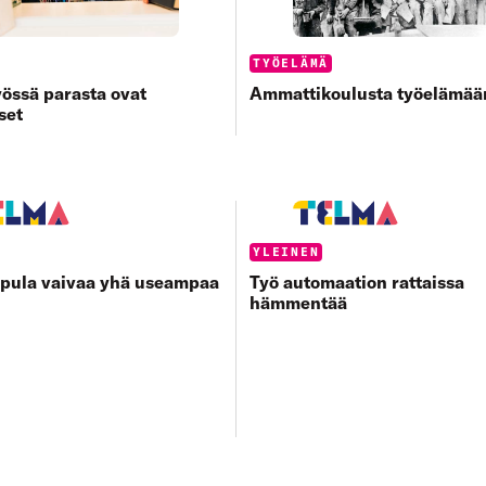
s:
Categories:
TYÖELÄMÄ
yössä parasta ovat
Ammattikoulusta työelämää
set
s:
Categories:
YLEINEN
­pula vaivaa yhä useampaa
Työ automaation rattaissa
hämmentää