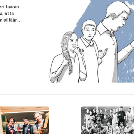
i tavoin.
ä, että
misillään
apa purkaa
aa
 se ohjaa