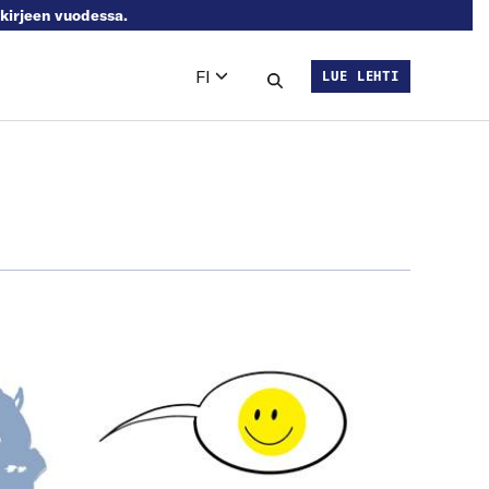
skirjeen vuodessa.
FI
LUE LEHTI
Languages
Hae sivustolta