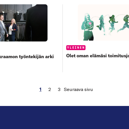
Categories:
YLEINEN
s:
Olet oman elämäsi toimitusj
raamon työntekijän arki
1
2
3
Seuraava sivu