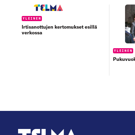
Categories:
YLEINEN
Irtisanottujen kertomukset esillä
verkossa
Categorie
YLEINEN
Pukuvuok