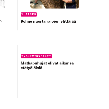
Categories:
YLEINEN
n
Kolme nuorta rajojen ylittäjää
Categories:
TYÖHYVINVOINTI
Matkapuhujat olivat aikansa
etätyöläisiä