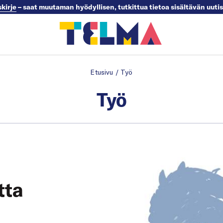
skirje
– saat muutaman hyödyllisen, tutkittua tietoa sisältävän uuti
Etusivu
/
Työ
Työ
tta