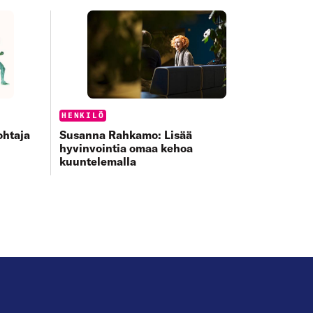
Categories:
HENKILÖ
ohtaja
Susanna Rahkamo: Lisää
hyvinvointia omaa kehoa
kuuntelemalla