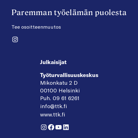
Paremman työelämän puolesta
Tee osoitteenmuutos
Instagram
Julkaisijat
Työturvallisuuskeskus
Mikonkatu 2 D
00100 Helsinki
Puh. 09 61 6261
info@ttk.fi
www.ttk.fi
Instagram
Facebook
YouTube
LinkedIn