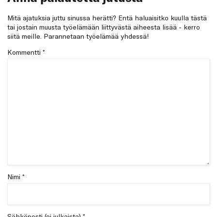
Mitä ajatuksia juttu sinussa herätti? Entä haluaisitko kuulla tästä
tai jostain muusta työelämään liittyvästä aiheesta lisää - kerro
siitä meille. Parannetaan työelämää yhdessä!
Kommentti
*
Nimi *
Sähköposti (ei julkaista) *