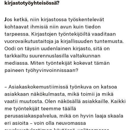
kirjastotyöyhteisössä?
J
os ketkä, niin kirjastossa työskentelevät
kohtaavat ihmisiä niin avun kuin tiedon
tarpeessa. Kirjastojen työntekijöiltä vaaditaan
vuorovaikutustaitoja ja kirjallisuuden tuntemusta.
Oodi on täysin uudenlainen kirjasto, sitä on
tarkkailtu suurennuslasilla valtakunnan
mediassa. Miten työntekijät kokevat tämän
paineen työhyvinvoinnissaan?
– Asiakaskokemustiimissä työnkuva on katsoa
asiakkaan näkökulmasta, mikä toimii ja mikä
vaatii muutosta. Olen näkösällä asiakkaille. Kaikki
me työntekijät teemme täällä
perusasiakaspalvelua, mikä on hyvin laaja skaala
eri asioita – voin olla neuvomassa
suurkuvatulostimen käytössä, valitsemassa