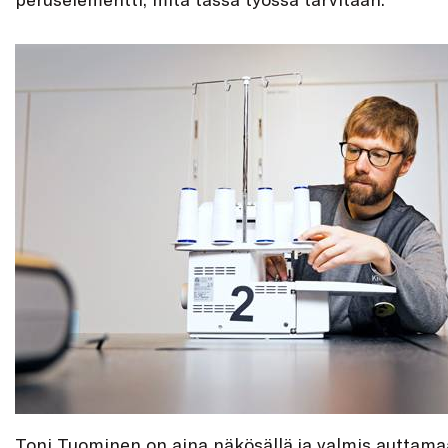
Toni Tuominen on aina näkösällä ja valmis auttamaa