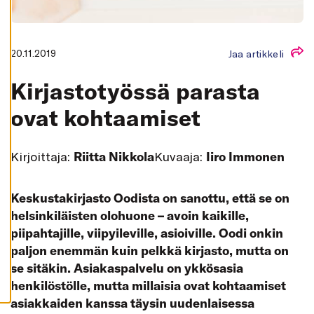
K
A
I
K
K
20.11.2019
Jaa artikkeli
I
H
Kirjastotyössä parasta
Y
V
Ä
ovat kohtaamiset
K
S
Y
K
Kirjoittaja:
Riitta Nikkola
Kuvaaja:
Iiro Immonen
A
I
K
K
I
Keskustakirjasto Oodista on sanottu, että se on
E
helsinkiläisten olohuone – avoin kaikille,
V
Ä
piipahtajille, viipyileville, asioiville. Oodi onkin
S
T
paljon enemmän kuin pelkkä kirjasto, mutta on
E
E
se sitäkin. Asiakaspalvelu on ykkösasia
T
henkilöstölle, mutta millaisia ovat kohtaamiset
asiakkaiden kanssa täysin uudenlaisessa