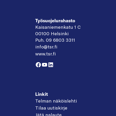
Työsuojelurahasto
Kaisaniemenkatu 1 C
00100 Helsinki
Puh. 09 6803 3311
info@tsr.fi
www.tsr.fi
Facebook
YouTube
LinkedIn
Linkit
Telman näköislehti
Tilaa uutiskirje
Jätä palaute