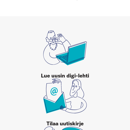
Lue uusin digi-lehti
Tilaa uutiskirje