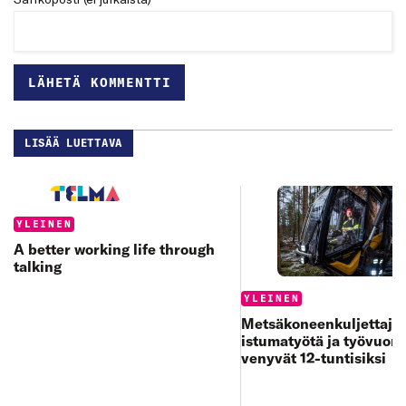
LISÄÄ LUETTAVA
Categories:
YLEINEN
A better working life through
talking
Categories:
YLEINEN
Metsäkoneenkuljettajan
istumatyötä ja työvuoro
venyvät 12-tuntisiksi