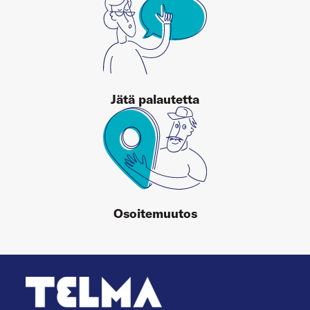
Jätä palautetta
Osoitemuutos