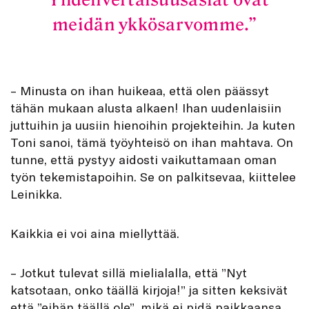
meidän ykkösarvomme.
– Minusta on ihan huikeaa, että olen päässyt
tähän mukaan alusta alkaen! Ihan uudenlaisiin
juttuihin ja uusiin hienoihin projekteihin. Ja kuten
Toni sanoi, tämä työyhteisö on ihan mahtava. On
tunne, että pystyy aidosti vaikuttamaan oman
työn tekemistapoihin. Se on palkitsevaa, kiittelee
Leinikka.
Kaikkia ei voi aina miellyttää.
– Jotkut tulevat sillä mielialalla, että ”Nyt
katsotaan, onko täällä kirjoja!” ja sitten keksivät
että ”eihän täällä ole”, mikä ei pidä paikkaansa.