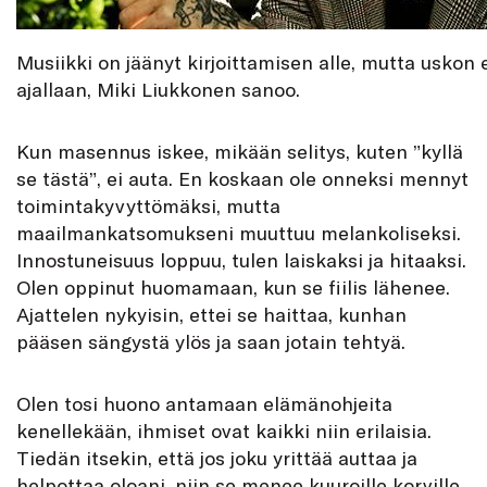
Musiikki on jäänyt kirjoittamisen alle, mutta uskon e
ajallaan, Miki Liukkonen sanoo.
Kun masennus iskee, mikään selitys, kuten ”kyllä
se tästä”, ei auta. En koskaan ole onneksi mennyt
toimintakyvyttömäksi, mutta
maailmankatsomukseni muuttuu melankoliseksi.
Innostuneisuus loppuu, tulen laiskaksi ja hitaaksi.
Olen oppinut huomamaan, kun se fiilis lähenee.
Ajattelen nykyisin, ettei se haittaa, kunhan
pääsen sängystä ylös ja saan jotain tehtyä.
Olen tosi huono antamaan elämänohjeita
kenellekään, ihmiset ovat kaikki niin erilaisia.
Tiedän itsekin, että jos joku yrittää auttaa ja
helpottaa oloani, niin se menee kuuroille korville.