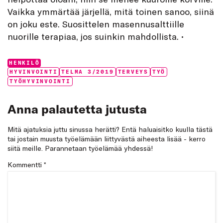
Vaikka ymmärtää järjellä, mitä toinen sanoo, siinä
on joku este. Suosittelen masennusalttiille
nuorille terapiaa, jos suinkin mahdollista. •
Categories:
HENKILÖ
Tags:
HYVINVOINTI
TELMA 3/2019
TERVEYS
TYÖ
TYÖHYVINVOINTI
Anna palautetta jutusta
Mitä ajatuksia juttu sinussa herätti? Entä haluaisitko kuulla tästä
tai jostain muusta työelämään liittyvästä aiheesta lisää - kerro
siitä meille. Parannetaan työelämää yhdessä!
Kommentti
*