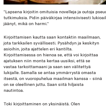
”Lapsena kirjoitin omituisia novelleja ja outoja pseud
tutkimuksia. Pidin päiväkirjaa intensiivisesti lukioa
jäänyt, mikä on harmi.”
Kirjoittamisen kautta saan kontaktin maailmaan,
jota tarkkailen syvällisesti. Pysähdyn ja keskityn
asioihin, joita ajattelen eri kantilta.
Kirjoittamisessa on hienoa se, että voi kirjoittaa
ajatuksen niin monta kertaa uusiksi, että se
vastaa tarkoittamaani ja saan sen välitettyä
lukijalle. Samalla se antaa ymmärrystä omasta
itsestä, on vuoropuhelua maailman kanssa – siinä
on se oleellinen juttu. Saan siitä hiljaista
nautintoa.
Toki kirjoittaminen on yksinäistä. Olen