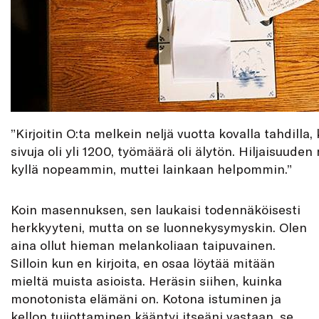
”Kirjoitin O:ta melkein neljä vuotta kovalla tahdilla, 
sivuja oli yli 1200, työmäärä oli älytön. Hiljaisuuden
kyllä nopeammin, muttei lainkaan helpommin.”
Koin masennuksen, sen laukaisi todennäköisesti
herkkyyteni, mutta on se luonnekysymyskin. Olen
aina ollut hieman melankoliaan taipuvainen.
Silloin kun en kirjoita, en osaa löytää mitään
mieltä muista asioista. Heräsin siihen, kuinka
monotonista elämäni on. Kotona istuminen ja
kellon tuijottaminen kääntyi itseäni vastaan, se