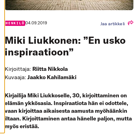
K
A
I
K
K
04.09.2019
Jaa artikkeli
HENKILÖ
I
H
Miki Liukkonen: ”En usko
Y
V
Ä
inspiraatioon”
K
S
Y
K
Kirjoittaja:
Riitta Nikkola
A
I
Kuvaaja:
Jaakko Kahilamäki
K
K
I
E
Kirjailija Miki Liukkoselle, 30, kirjoittaminen on
V
Ä
elämän ykkösasia. Inspiraatiota hän ei odottele,
S
T
vaan kirjoittaa aikaisesta aamusta myöhäänkin
E
E
iltaan. Kirjoittaminen antaa hänelle paljon, mutta
T
myös eristää.