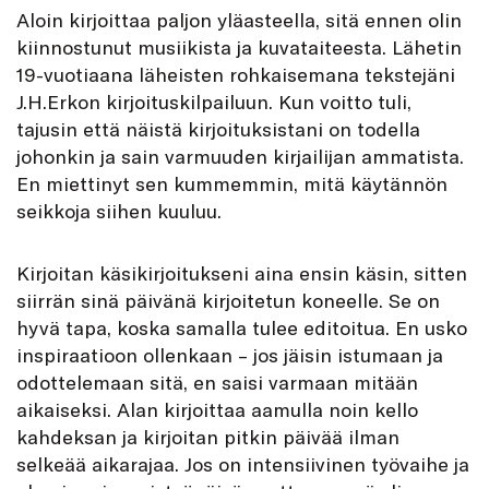
A
loin kirjoittaa paljon yläasteella, sitä ennen olin
kiinnostunut musiikista ja kuvataiteesta. Lähetin
19-vuotiaana läheisten rohkaisemana tekstejäni
J.H.Erkon kirjoituskilpailuun. Kun voitto tuli,
tajusin että näistä kirjoituksistani on todella
johonkin ja sain varmuuden kirjailijan ammatista.
En miettinyt sen kummemmin, mitä käytännön
seikkoja siihen kuuluu.
Kirjoitan käsikirjoitukseni aina ensin käsin, sitten
siirrän sinä päivänä kirjoitetun koneelle. Se on
hyvä tapa, koska samalla tulee editoitua. En usko
inspiraatioon ollenkaan – jos jäisin istumaan ja
odottelemaan sitä, en saisi varmaan mitään
aikaiseksi. Alan kirjoittaa aamulla noin kello
kahdeksan ja kirjoitan pitkin päivää ilman
selkeää aikarajaa. Jos on intensiivinen työvaihe ja