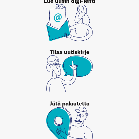
Lue uusin digi-lehti
Tilaa uutiskirje
Jätä palautetta