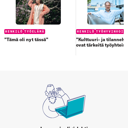
Categories:
Categories:
HENKILÖ
TYÖELÄMÄ
HENKILÖ
TYÖHYVINVOIN
”Tämä oli nyt tässä”
”Kulttuuri- ja tilanneh
ovat tärkeitä työyhteisö