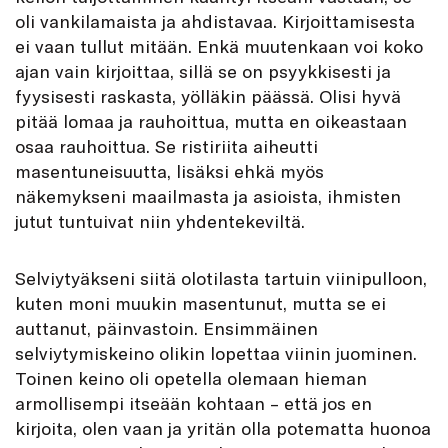
oli vankilamaista ja ahdistavaa. Kirjoittamisesta
ei vaan tullut mitään. Enkä muutenkaan voi koko
ajan vain kirjoittaa, sillä se on psyykkisesti ja
fyysisesti raskasta, yölläkin päässä. Olisi hyvä
pitää lomaa ja rauhoittua, mutta en oikeastaan
osaa rauhoittua. Se ristiriita aiheutti
masentuneisuutta, lisäksi ehkä myös
näkemykseni maailmasta ja asioista, ihmisten
jutut tuntuivat niin yhdentekeviltä.
Selviytyäkseni siitä olotilasta tartuin viinipulloon,
kuten moni muukin masentunut, mutta se ei
auttanut, päinvastoin. Ensimmäinen
selviytymiskeino olikin lopettaa viinin juominen.
Toinen keino oli opetella olemaan hieman
armollisempi itseään kohtaan – että jos en
kirjoita, olen vaan ja yritän olla potematta huonoa