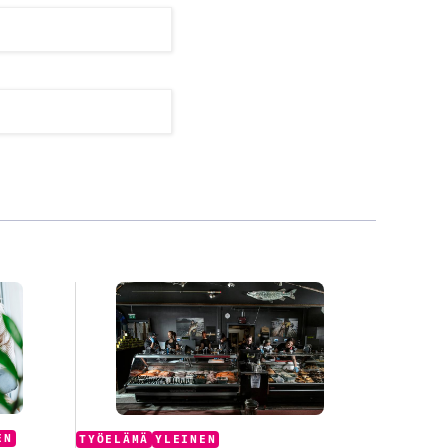
Categories:
EN
TYÖELÄMÄ
YLEINEN