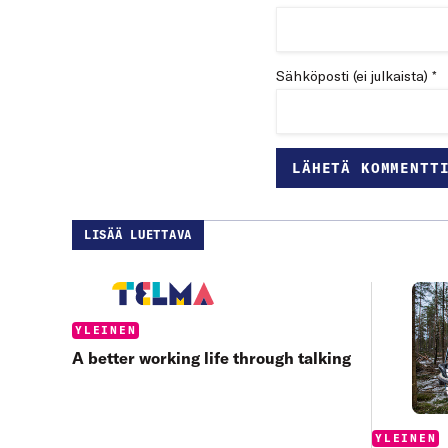
Sähköposti (ei julkaista) *
LISÄÄ LUETTAVA
Categories:
YLEINEN
A better working life through talking
Categories
YLEINEN