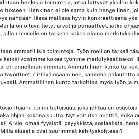
idetaan henkisiä toimintoja, jotka liittyvät yksilön k
oitukseen. Henkinen ei ole sama kuin hengellinen, joll
yys nähdään tässä mallissa hyvin konkreettisena yks
 Meillä on oltava tietyt arvot ja periaatteet, jotka oh
, sillä ihmiselle on tärkeää kokea elämä merkitykselli
taan ammatillisia toimintoja. Työn rooli on tärkeä tä
 me kaikki voisimme kokea työmme merkitykselliseksi. 
, on onnellinen ihminen. Ammatillinen kunto tarkoitt
ja tavoitteet, riittävä osaaminen, saamme palautetta
uvasti. Ammatillinen kunto tarkoittaa myös työn ja 
usjohtajana toimii tietoisuus, joka johtaa eri osastoja
 joka ohjaa kokonaisuutta. Nyt voit itse miettiä, mikä o
i! Arvioi omaa fyysistä, psyykkistä, sosiaalista, henki
Millä alueella ovat suurimmat kehityskohteesi?