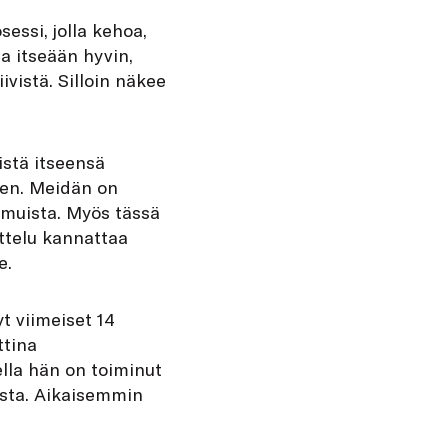
essi, jolla kehoa,
aa itseään hyvin,
vistä. Silloin näkee
istä itseensä
sen. Meidän on
 muista. Myös tässä
ttelu kannattaa
e.
t viimeiset 14
ttina
lla hän on toiminut
sesta. Aikaisemmin