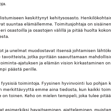
oja.
distumiseen keskittynyt kehitysosasto. Henkilökohtain
vat suuntaa elämällemme. Toimitusjohtaja on sisäinen t
eri osastoilla ja osastojen välillä ja pitää huolta koko
sta.
siot ja unelmat muodostavat itsensä johtamisen lähtö
le tavoitteista, jotka pyritään saavuttamaan mahdolli
oiminta-ajatuksen ja elämän vision kirkastaminen on
mpi päästä perille.
fyysisiä toimintoja. Fyysinen hyvinvointi luo pohjan k
n merkittävyyttä emme aina tiedosta, kun kaikki toim
 on toinen. Keho on mielen temppeli, joka tulee pitä
vat esimerkiksi havaitseminen, ajatteleminen, muista