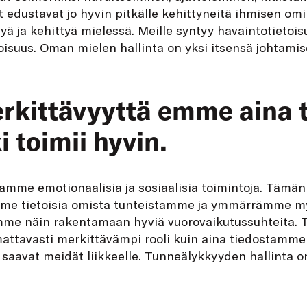
 edustavat jo hyvin pitkälle kehittyneitä ihmisen omi
tyä ja kehittyä mielessä. Meille syntyy havaintotietois
etoisuus. Oman mielen hallinta on yksi itsensä johtam
rkittävyyttä emme aina t
i toimii hyvin.
mme emotionaalisia ja sosiaalisia toimintoja. Tämän 
emme tietoisia omista tunteistamme ja ymmärrämme m
mme näin rakentamaan hyviä vuorovaikutussuhteita. 
attavasti merkittävämpi rooli kuin aina tiedostamme
saavat meidät liikkeelle. Tunneälykkyyden hallinta o