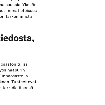
naisuuksia. Yksilön
uus, minätietoisuus
isen tärkeimmistä
iedosta,
osaston tulisi
yös naapurin
Tunneosastolla
kaan. Tunteet ovat
n tärkeää itsensä