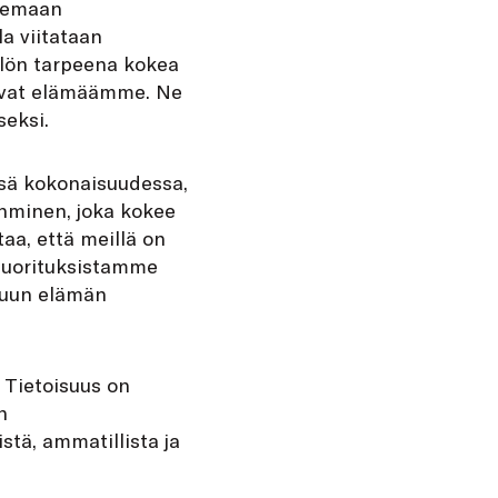
okemaan
a viitataan
ilön tarpeena kokea
jaavat elämäämme. Ne
seksi.
ssä kokonaisuudessa,
Ihminen, joka kokee
aa, että meillä on
 suorituksistamme
muun elämän
. Tietoisuus on
n
stä, ammatillista ja