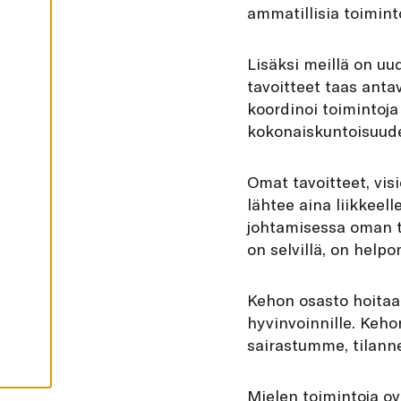
I
ammatillisia toimint
K
K
I
Lisäksi meillä on uu
H
tavoitteet taas anta
Y
V
koordinoi toimintoja 
Ä
K
kokonaiskuntoisuude
S
Y
K
A
Omat tavoitteet, vi
I
K
lähtee aina liikkeel
K
I
johtamisessa oman t
E
on selvillä, on helpo
V
Ä
S
T
Kehon osasto hoitaa 
E
E
hyvinvoinnille. Keho
T
sairastumme, tilanne
Mielen toimintoja o