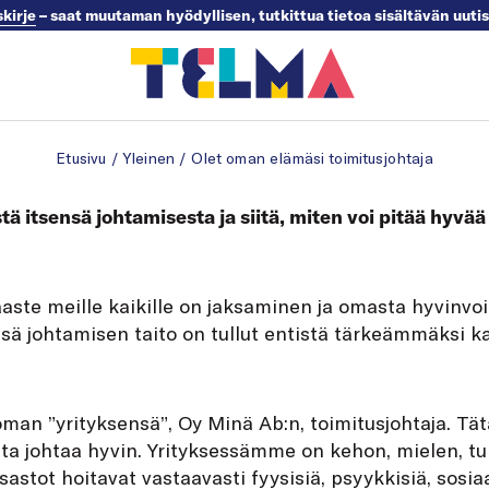
skirje
– saat muutaman hyödyllisen, tutkittua tietoa sisältävän uuti
Etusivu
/
Yleinen
/
Olet oman elämäsi toimitusjohtaja
tä itsensä johtamisesta ja siitä, miten voi pitää hyvä
aste meille kaikille on jaksaminen ja omasta hyvinvo
sä johtamisen taito on tullut entistä tärkeämmäksi k
man ”yrityksensä”, Oy Minä Ab:n, toimitusjohtaja. Tä
a johtaa hyvin. Yrityksessämme on kehon, mielen, tun
stot hoitavat vastaavasti fyysisiä, psyykkisiä, sosiaal