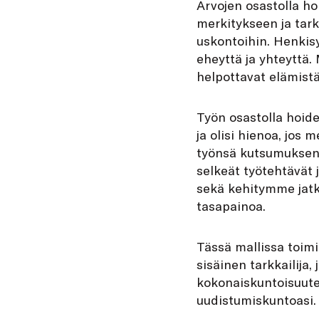
Arvojen osastolla ho
merkitykseen ja tark
uskontoihin. Henkis
eheyttä ja yhteyttä.
helpottavat elämistä
Työn osastolla hoide
ja olisi hienoa, jos
työnsä kutsumuksena
selkeät työtehtävät 
sekä kehitymme jatk
tasapainoa.
Tässä mallissa toimit
sisäinen tarkkailija,
kokonaiskuntoisuutes
uudistumiskuntoasi. 