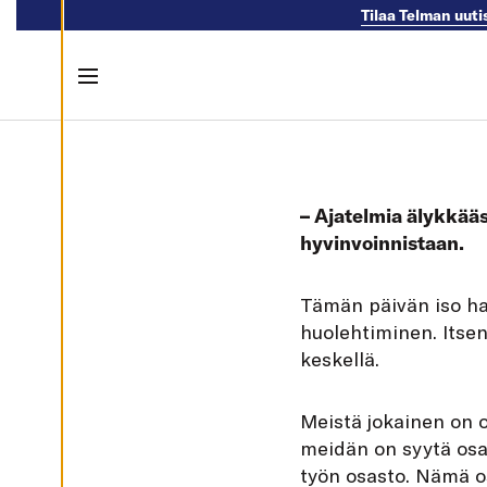
Tilaa Telman uuti
M
U
O
K
K
Menu
A
A
E
Skip to content
V
Ä
S
T
E
– Ajatelmia älykkääs
A
S
hyvinvoinnistaan.
E
T
U
K
T
ämän päivän iso ha
S
I
huolehtiminen. Itsen
A
keskellä.
K
I
E
Meistä jokainen on o
L
L
meidän on syytä osat
Ä
K
työn osasto. Nämä osa
A