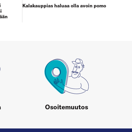
i
Kalakauppias haluaa olla avoin pomo
i
tään
a
Osoitemuutos