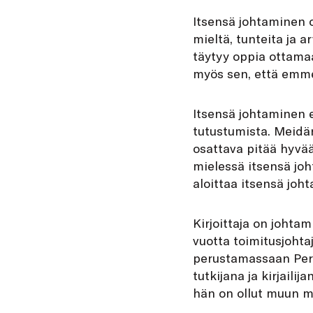
Itsensä johtaminen o
mieltä, tunteita ja a
täytyy oppia ottamaa
myös sen, että emme
Itsensä johtaminen e
tutustumista. Meidä
osattava pitää hyvä
mielessä itsensä jo
aloittaa itsensä joh
Kirjoittaja on johta
vuotta toimitusjohta
perustamassaan Pert
tutkijana ja kirjail
hän on ollut muun m