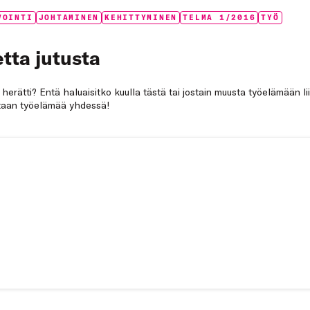
VOINTI
JOHTAMINEN
KEHITTYMINEN
TELMA 1/2016
TYÖ
tta jutusta
a herätti? Entä haluaisitko kuulla tästä tai jostain muusta työelämään li
netaan työelämää yhdessä!