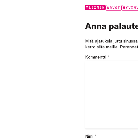
Categories:
Tags:
YLEINEN
ARVOT
HYVIN
Anna palaute
Mitä ajatuksia juttu sinuss
kerro siitä meille. Paran
Kommentti
*
Nimi *