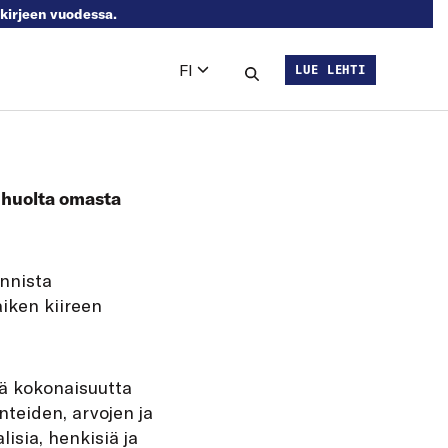
skirjeen vuodessa.
FI
LUE LEHTI
Languages
Hae sivustolta
ä huolta omasta
innista
aiken kiireen
tä kokonaisuutta
teiden, arvojen ja
isia, henkisiä ja