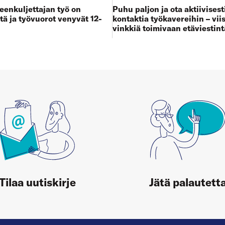
enkuljettajan työ on
Puhu paljon ja ota aktiivisest
tä ja työvuorot venyvät 12-
kontaktia työkavereihin – viis
vinkkiä toimivaan etäviestin
Tilaa uutiskirje
Jätä palautett