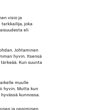
en visio ja
arkkailija, joka
naisuudesta eli
kohdan. Johtaminen
simman hyvin. Itsensä
 tärkeää. Kun suunta
aikelle muulle
ii hyvin. Mutta kun
ä hyvässä kunnossa.
minen ja oppiminen.