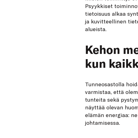
Psyykkiset toiminnot
tietoisuus alkaa syn
ja kuvitteellinen ti
alueista.
Kehon me
kun kaikk
Tunneosastolla hoida
varmistaa, että ol
tunteita sekä pysty
näyttää olevan huom
elämän energiaa: ne 
johtamisessa.