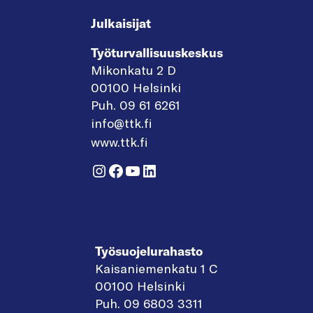
Julkaisijat
Työturvallisuuskeskus
Mikonkatu 2 D
00100 Helsinki
Puh. 09 61 6261
info@ttk.fi
www.ttk.fi
Instagram
Facebook
YouTube
LinkedIn
Työsuojelurahasto
Kaisaniemenkatu 1 C
00100 Helsinki
Puh. 09 6803 3311