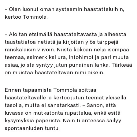
– Olen luonut oman systeemin haastatteluihin,
kertoo Tommola.
– Aloitan etsimällä haastateltavasta ja aiheesta
taustatietoa netistä ja kirjoitan ylös tärppejä
ranskalaisin viivoin. Niistä kokoan neljä isompaa
teemaa, esimerkiksi ura, intohimot ja pari muuta
asiaa, joista syntyy jutun punainen lanka. Tärkeää
on muistaa haastateltavan nimi oikein.
Ennen tapaamista Tommola soittaa
haastateltavalle ja kertoo jutun teemat yleisellä
tasolla, mutta ei sanatarkasti. – Sanon, että
luvassa on mutkatonta rupattelua, enkä esitä
kysymyksiä paperista. Näin tilanteessa säilyy
spontaaniuden tuntu.