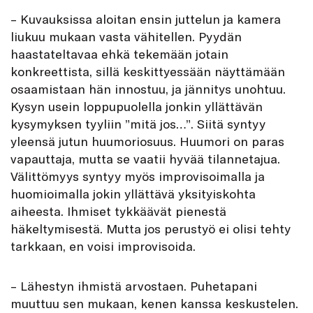
– Kuvauksissa aloitan ensin juttelun ja kamera
liukuu mukaan vasta vähitellen. Pyydän
haastateltavaa ehkä tekemään jotain
konkreettista, sillä keskittyessään näyttämään
osaamistaan hän innostuu, ja jännitys unohtuu.
Kysyn usein loppupuolella jonkin yllättävän
kysymyksen tyyliin ”mitä jos…”. Siitä syntyy
yleensä jutun huumoriosuus. Huumori on paras
vapauttaja, mutta se vaatii hyvää tilannetajua.
Välittömyys syntyy myös improvisoimalla ja
huomioimalla jokin yllättävä yksityiskohta
aiheesta. Ihmiset tykkäävät pienestä
häkeltymisestä. Mutta jos perustyö ei olisi tehty
tarkkaan, en voisi improvisoida.
– Lähestyn ihmistä arvostaen. Puhetapani
muuttuu sen mukaan, kenen kanssa keskustelen.