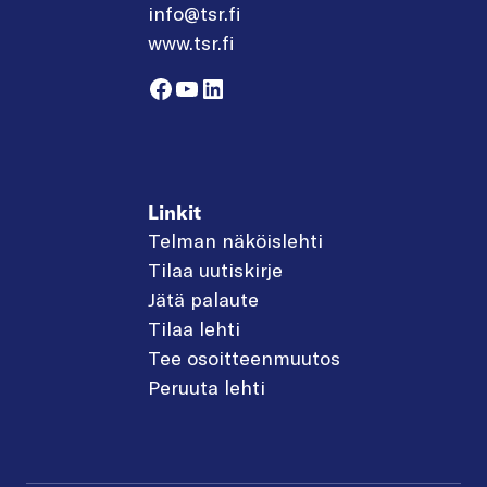
info@tsr.fi
www.tsr.fi
Facebook
YouTube
LinkedIn
Linkit
Telman näköislehti
Tilaa uutiskirje
Jätä palaute
Tilaa lehti
Tee osoitteenmuutos
Peruuta lehti