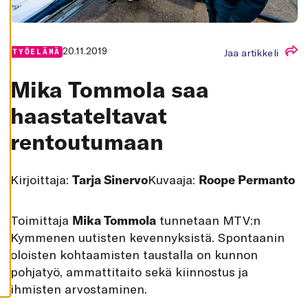
K
A
I
K
K
20.11.2019
Jaa artikkeli
TYÖELÄMÄ
I
H
Mika Tommola saa
Y
V
Ä
haastateltavat
K
S
rentoutumaan
Y
K
A
I
K
Kirjoittaja:
Tarja Sinervo
Kuvaaja:
Roope Permanto
K
I
E
V
T
oimittaja
Mika Tommola
tunnetaan MTV:n
Ä
S
Kymmenen uutisten kevennyksistä. Spontaanin
T
E
oloisten kohtaamisten taustalla on kunnon
E
T
pohjatyö, ammattitaito sekä kiinnostus ja
ihmisten arvostaminen.