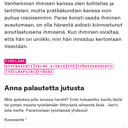
Vanhemman ihmisen kanssa olen kohtelias ja
teitittelen, mutta prätkäkundien kanssa voin
puhua rosoisemmin. Paras konsti saada ihminen
avautumaan, on olla hänestä aidosti kiinnostunut
ainutlaatuisena ihmisenä. Kun ihminen oivaltaa,
että hän on uniikki, niin hän innostuu kertomaan
itsestään.
Categories:
TYÖELÄMÄ
Tags:
HYVINVOINTI
TELMA 4/2019
TYÖ
TYÖHYVINVOINTI
TYÖILMAPIIRI
TYÖURA
Anna palautetta jutusta
Mitä ajatuksia juttu sinussa herätti? Entä haluaisitko kuulla tästä
tai jostain muusta työelämään liittyvästä aiheesta lisää - kerro
siitä meille. Parannetaan työelämää yhdessä!
Kommentti
*