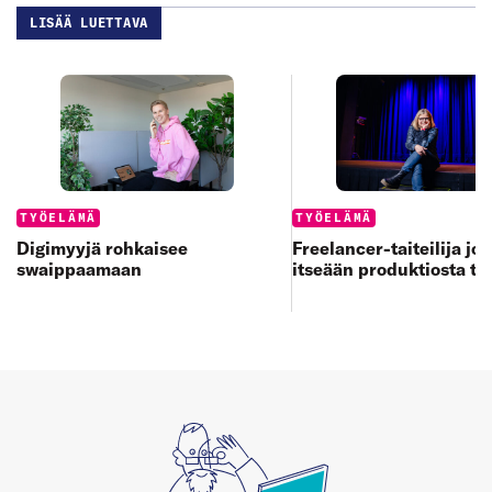
LISÄÄ LUETTAVA
Categories:
Categories:
TYÖELÄMÄ
TYÖELÄMÄ
Digimyyjä rohkaisee
Freelancer-taiteilija jo
swaippaamaan
itseään produktiosta to