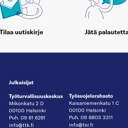
Tilaa uutiskirje
Jätä palautett
Julkaisijat
Työsuojelurahasto
Työturvallisuuskeskus
Kaisaniemenkatu 1 C
Mikonkatu 2 D
00100 Helsinki
00100 Helsinki
Puh. 09 6803 3311
Puh. 09 61 6261
info@tsr.fi
info@ttk.fi