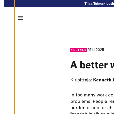
Tilaa Telman uuti
M
U
O
K
K
Menu
A
A
E
Skip to content
V
Ä
S
T
E
25.11.2025
YLEINEN
A
S
E
A better 
T
U
K
S
I
Kirjoittaja:
Kenneth 
A
K
I
In too many work co
E
L
problems. People rem
L
Ä
burden others or sh
K
A
“speech is silver, sil