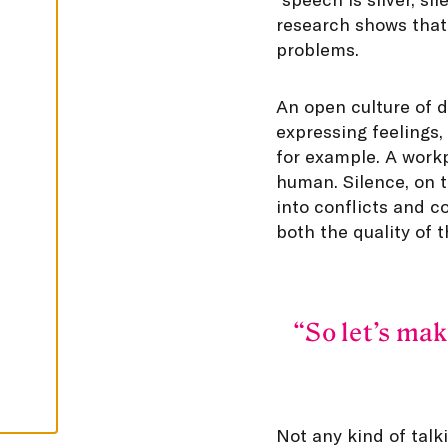
I
research shows that 
K
K
problems.
I
H
Y
An open culture of d
V
Ä
expressing feelings
K
S
for example. A work
Y
human. Silence, on 
K
A
into conflicts and c
I
K
both the quality of 
K
I
E
V
Ä
S
T
So let’s ma
E
E
T
Not any kind of talk