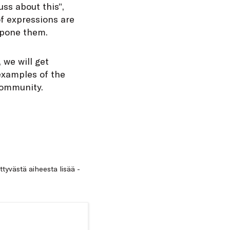
uss about this”,
of expressions are
tpone them.
 we will get
 examples of the
community.
ittyvästä aiheesta lisää -