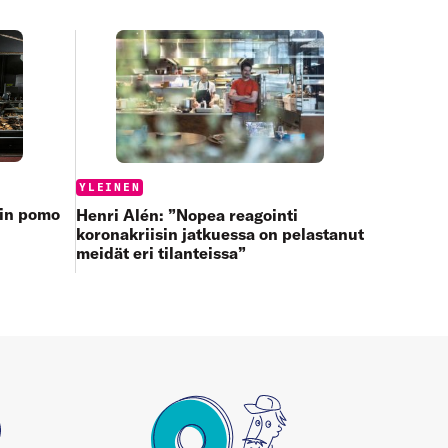
Categories:
YLEINEN
oin pomo
Henri Alén: ”Nopea reagointi
koronakriisin jatkuessa on pelastanut
meidät eri tilanteissa”