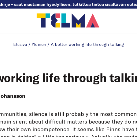
skirje
– saat muutaman hyödyllisen, tutkittua tietoa sisältävän uuti
Etusivu
/
Yleinen
/
A better working life through talking
working life through talk
Johansson
mmunities, silence is still probably the most common
ain silent about difficult matters because they do no
ow their own incompetence. It seems like Finns have 
ence is golden” a little too seriously. Actually, the sayi