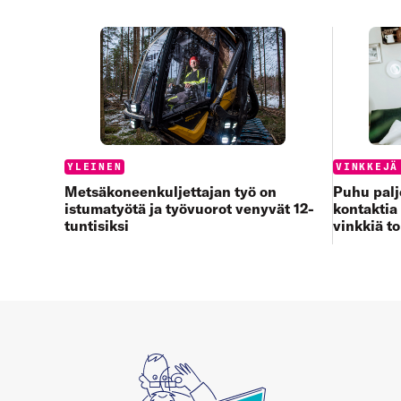
Categories:
Categories
YLEINEN
VINKKEJÄ
Metsäkoneenkuljettajan työ on
Puhu paljo
istumatyötä ja työvuorot venyvät 12-
kontaktia 
tuntisiksi
vinkkiä t