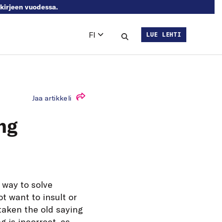
skirjeen vuodessa.
FI
LUE LEHTI
Languages
Hae sivustolta
Jaa artikkeli
ing
 way to solve
t want to insult or
taken the old saying
ng is incorrect, as