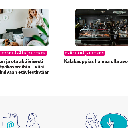
:
Categories:
 TYÖELÄMÄÄN
YLEINEN
TYÖELÄMÄ
YLEINEN
n ja ota aktiivisesti
Kalakauppias haluaa olla av
työkavereihin – viisi
oimivaan etäviestintään