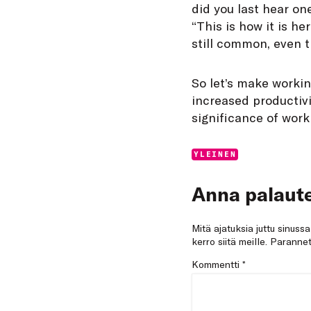
did you last hear one
“This is how it is he
still common, even 
So let’s make workin
increased productivi
significance of work
Categories:
YLEINEN
Anna palaute
Mitä ajatuksia juttu sinuss
kerro siitä meille. Paran
Kommentti
*