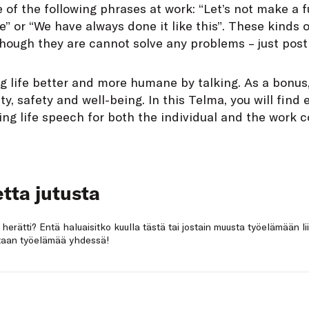
 of the following phrases at work: “Let’s not make a f
re” or “We have always done it like this”. These kinds 
though they are cannot solve any problems – just pos
g life better and more humane by talking. As a bonus,
ty, safety and well-being. In this Telma, you will find
ing life speech for both the individual and the work 
tta jutusta
a herätti? Entä haluaisitko kuulla tästä tai jostain muusta työelämään li
netaan työelämää yhdessä!