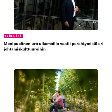
Categories:
TYÖELÄMÄ
Monipuolinen ura ulkomailla vaatii perehtymistä eri
johtamiskulttuureihin