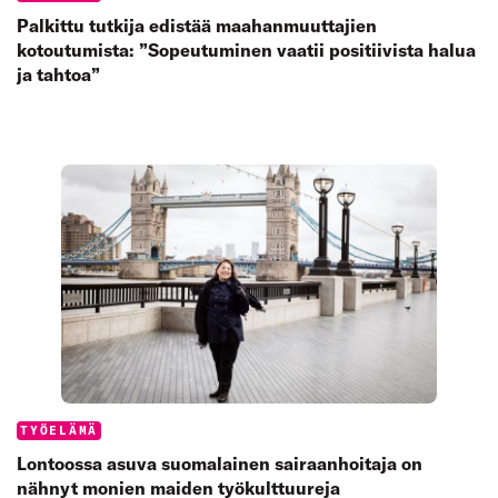
Palkittu tutkija edistää maahanmuuttajien
kotoutumista: ”Sopeutuminen vaatii positiivista halua
ja tahtoa”
Categories:
TYÖELÄMÄ
Lontoossa asuva suomalainen sairaanhoitaja on
nähnyt monien maiden työkulttuureja