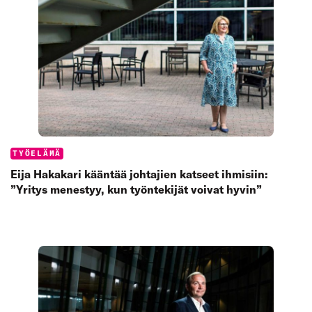
Categories:
TYÖELÄMÄ
Eija Hakakari kääntää johtajien katseet ihmisiin:
”Yritys menestyy, kun työntekijät voivat hyvin”