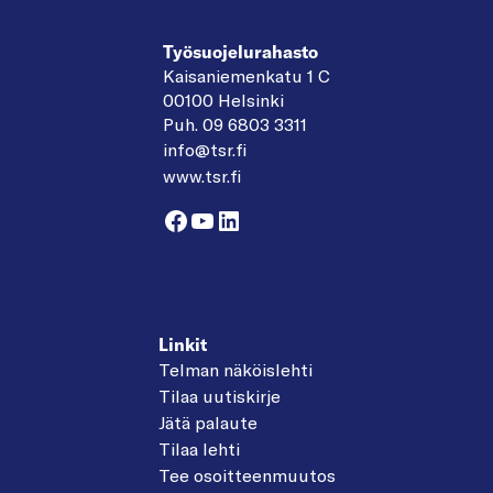
Työsuojelurahasto
Kaisaniemenkatu 1 C
00100 Helsinki
Puh. 09 6803 3311
info@tsr.fi
www.tsr.fi
Facebook
YouTube
LinkedIn
Linkit
Telman näköislehti
Tilaa uutiskirje
Jätä palaute
Tilaa lehti
Tee osoitteenmuutos