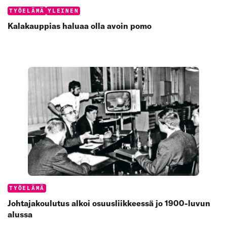
Categories:
TYÖELÄMÄ
YLEINEN
Kalakauppias haluaa olla avoin pomo
Categories:
TYÖELÄMÄ
Johtajakoulutus alkoi osuusliikkeessä jo 1900-luvun
alussa