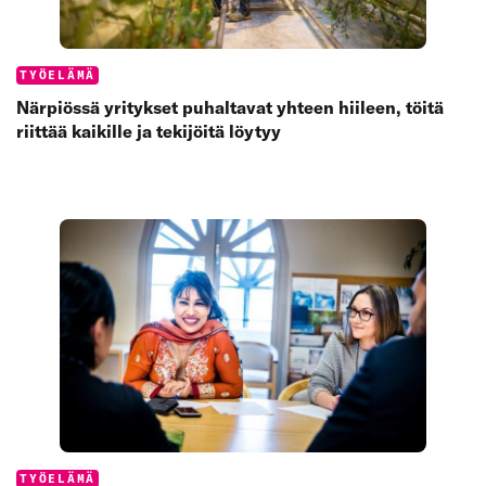
Categories:
TYÖELÄMÄ
Närpiössä yritykset puhaltavat yhteen hiileen, töitä
riittää kaikille ja tekijöitä löytyy
Categories:
TYÖELÄMÄ