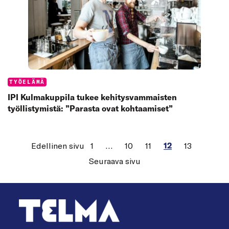
Categories:
TYÖELÄMÄ
IPI Kulmakuppila tukee kehitysvammaisten
työllistymistä: ”Parasta ovat kohtaamiset”
Edellinen sivu
1
…
10
11
12
13
Seuraava sivu