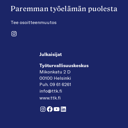
Paremman työelämän puolesta
Tee osoitteenmuutos
Instagram
Julkaisijat
Työturvallisuuskeskus
Mikonkatu 2 D
00100 Helsinki
Puh. 09 61 6261
info@ttk.fi
www.ttk.fi
Instagram
Facebook
YouTube
LinkedIn