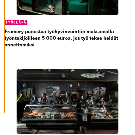
K
I
H
Y
Categories:
TYÖELÄMÄ
V
Ä
Framery panostaa työhyvinvointiin maksamalla
K
S
työntekijöilleen 5 000 euroa, jos työ tekee heidät
Y
onnettomiksi
K
A
I
K
K
I
E
V
Ä
S
T
E
E
T