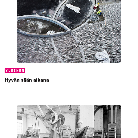
Categories:
YLEINEN
Hyvän sään aikana