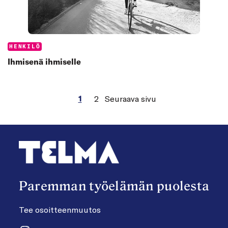
Categories:
HENKILÖ
Ihmisenä ihmiselle
1
2
Seuraava sivu
Paremman työelämän puolesta
Tee osoitteenmuutos