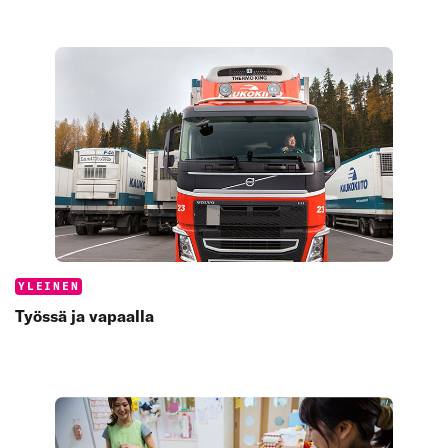
Categories:
YLEINEN
Työssä ja vapaalla