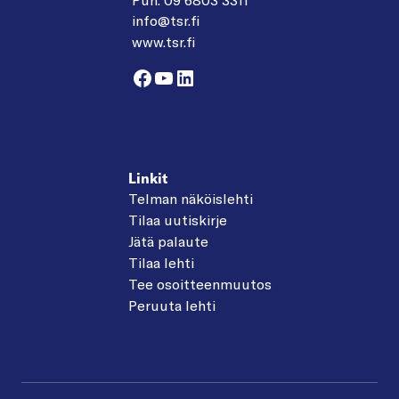
info@tsr.fi
www.tsr.fi
Facebook
YouTube
LinkedIn
Linkit
Telman näköislehti
Tilaa uutiskirje
Jätä palaute
Tilaa lehti
Tee osoitteenmuutos
Peruuta lehti