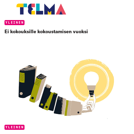
Categories:
YLEINEN
Ei kokouksille kokoustamisen vuoksi
Categories:
YLEINEN