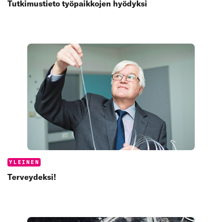
Tutkimustieto työpaikkojen hyödyksi
Categories:
YLEINEN
Terveydeksi!