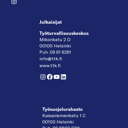
Instagram
Julkaisijat
Työturvallisuuskeskus
Mikonkatu 2 D
00100 Helsinki
Puh. 09 61 6261
info@ttk.fi
www.ttk.fi
Instagram
Facebook
YouTube
LinkedIn
Työsuojelurahasto
Kaisaniemenkatu 1 C
00100 Helsinki
Puh. 09 6803 3311