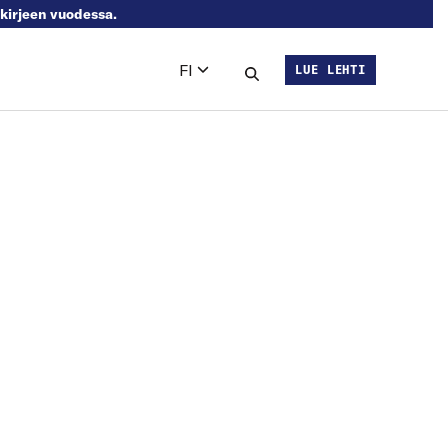
skirjeen vuodessa.
FI
LUE LEHTI
Languages
Hae sivustolta