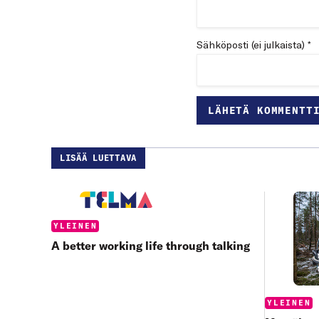
Sähköposti (ei julkaista) *
LISÄÄ LUETTAVA
Categories:
YLEINEN
A better working life through talking
Categories
YLEINEN