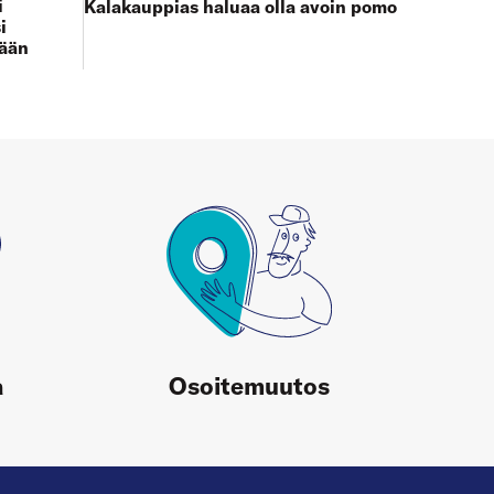
i
Kalakauppias haluaa olla avoin pomo
i
tään
a
Osoitemuutos