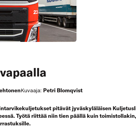
 vapaalla
ehtonen
Kuvaaja:
Petri Blomqvist
intarvikekuljetukset pitävät jyväskyläläisen Kuljetusl
ssä. Työtä riittää niin tien päällä kuin toimistollakin
rrastuksille.