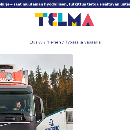
skirje
– saat muutaman hyödyllisen, tutkittua tietoa sisältävän uuti
Etusivu
/
Yleinen
/
Työssä ja vapaalla