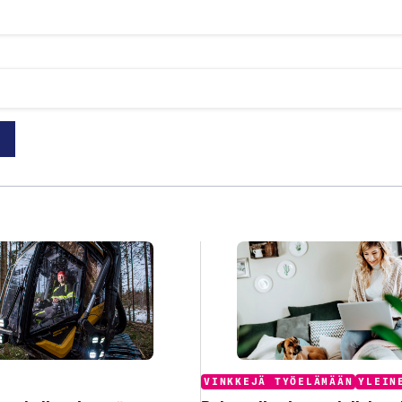
:
Categories:
VINKKEJÄ TYÖELÄMÄÄN
YLEIN