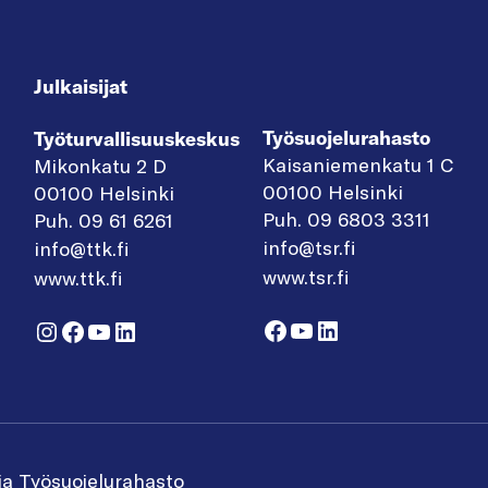
Julkaisijat
Työsuojelurahasto
Työturvallisuuskeskus
Kaisaniemenkatu 1 C
Mikonkatu 2 D
00100 Helsinki
00100 Helsinki
Puh. 09 6803 3311
Puh. 09 61 6261
info@tsr.fi
info@ttk.fi
www.tsr.fi
www.ttk.fi
Facebook
YouTube
LinkedIn
Instagram
Facebook
YouTube
LinkedIn
ja Työsuojelurahasto