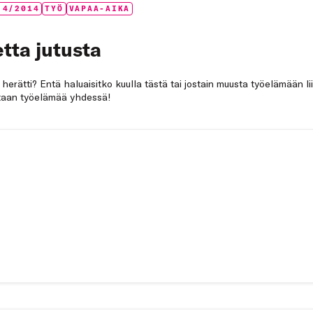
 4/2014
TYÖ
VAPAA-AIKA
tta jutusta
a herätti? Entä haluaisitko kuulla tästä tai jostain muusta työelämään li
netaan työelämää yhdessä!