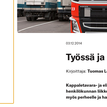
I
K
K
I
H
Y
V
Ä
K
S
Y
K
03.12.2014
A
I
K
Työssä ja
K
I
E
V
Ä
Kirjoittaja:
Tuomas L
S
T
E
E
Kappaletavara- ja el
T
henkilökunnan liikkee
myös perheelle ja ha