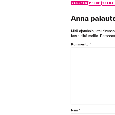
Categories:
Tags:
YLEINEN
PERHE
TELMA
Anna palaute
Mitä ajatuksia juttu sinuss
kerro siitä meille. Paran
Kommentti
*
Nimi *