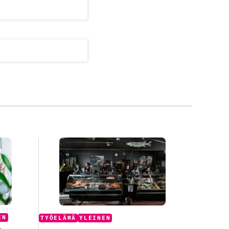
Categories:
EN
TYÖELÄMÄ
YLEINEN