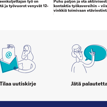
enkuljettajan työ on
Puhu paljon ja ota aktiivisest
tä ja työvuorot venyvät 12-
kontaktia työkavereihin – viis
vinkkiä toimivaan etäviestin
Tilaa uutiskirje
Jätä palautett