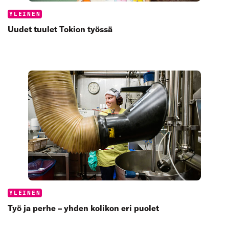
Categories:
YLEINEN
Uudet tuulet Tokion työssä
Categories:
YLEINEN
Työ ja perhe – yhden kolikon eri puolet