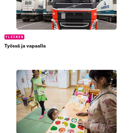
Categories:
YLEINEN
Työssä ja vapaalla