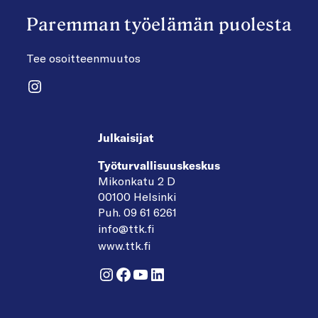
Paremman työelämän puolesta
Tee osoitteenmuutos
Instagram
Julkaisijat
Työturvallisuuskeskus
Mikonkatu 2 D
00100 Helsinki
Puh. 09 61 6261
info@ttk.fi
www.ttk.fi
Instagram
Facebook
YouTube
LinkedIn