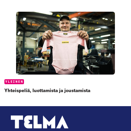
Categories:
YLEINEN
Yhteispeliä, luottamista ja joustamista