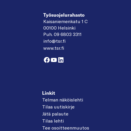
Työsuojelurahasto
Kaisaniemenkatu 1 C
00100 Helsinki
Puh. 09 6803 3311
info@tsr.fi
www.tsr.fi
Facebook
YouTube
LinkedIn
Linkit
Telman näköislehti
Tilaa uutiskirje
Jätä palaute
Tilaa lehti
Tee osoitteenmuutos