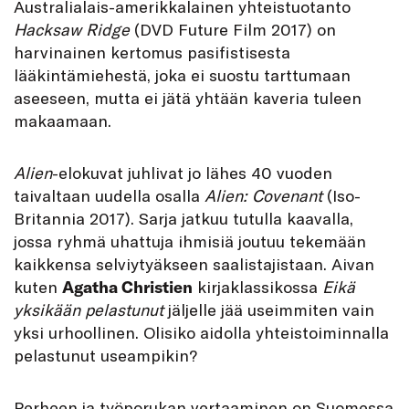
Australialais-amerikkalainen yhteistuotanto
Hacksaw Ridge
(DVD Future Film 2017) on
harvinainen kertomus pasifistisesta
lääkintämiehestä, joka ei suostu tarttumaan
aseeseen, mutta ei jätä yhtään kaveria tuleen
makaamaan.
Alien
-elokuvat juhlivat jo lähes 40 vuoden
taivaltaan uudella osalla
Alien: Covenant
(Iso-
Britannia 2017). Sarja jatkuu tutulla kaavalla,
jossa ryhmä uhattuja ihmisiä joutuu tekemään
kaikkensa selviytyäkseen saalistajistaan. Aivan
kuten
Agatha Christien
kirjaklassikossa
Eikä
yksikään pelastunut
jäljelle jää useimmiten vain
yksi urhoollinen. Olisiko aidolla yhteistoiminnalla
pelastunut useampikin?
Perheen ja työporukan vertaaminen on Suomessa