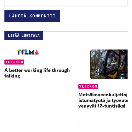
LISÄÄ LUETTAVA
Categories:
YLEINEN
A better working life through
talking
Categories:
YLEINEN
Metsäkoneenkuljettajan
istumatyötä ja työvuoro
venyvät 12-tuntisiksi