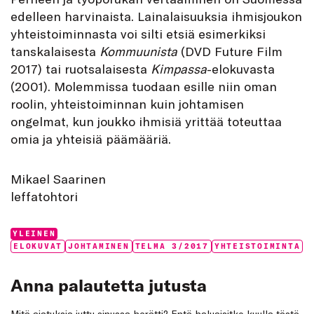
edelleen harvinaista. Lainalaisuuksia ihmisjoukon
yhteistoiminnasta voi silti etsiä esimerkiksi
tanskalaisesta
Kommuunista
(DVD Future Film
2017) tai ruotsalaisesta
Kimpassa
-elokuvasta
(2001). Molemmissa tuodaan esille niin oman
roolin, yhteistoiminnan kuin johtamisen
ongelmat, kun joukko ihmisiä yrittää toteuttaa
omia ja yhteisiä päämääriä.
Mikael Saarinen
leffatohtori
Categories:
YLEINEN
Tags:
ELOKUVAT
JOHTAMINEN
TELMA 3/2017
YHTEISTOIMINTA
Anna palautetta jutusta
Mitä ajatuksia juttu sinussa herätti? Entä haluaisitko kuulla tästä