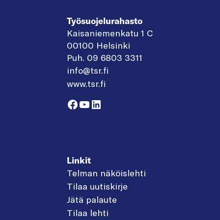
Työsuojelurahasto
Kaisaniemenkatu 1 C
00100 Helsinki
Puh. 09 6803 3311
info@tsr.fi
www.tsr.fi
Facebook
YouTube
LinkedIn
Linkit
Telman näköislehti
Tilaa uutiskirje
Jätä palaute
Tilaa lehti