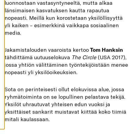
luonnostaan vastasyntyneeltä, mutta alkaa
K
A
länsimaisen kasvatuksen kautta rapautua
I
K
nopeasti. Meillä kun korostetaan yksilöllisyyttä
K
I
yli kaiken – esimerkkinä vaikkapa sosiaalinen
media.
H
Y
V
Ä
Jakamistalouden vaaroista kertoo
Tom Hanksin
K
S
tähdittämä uutuuselokuva
The Circle
(USA 2017),
Y
K
jossa yhtiön välittäminen työntekijöistään menee
A
I
nopeasti yli yksilö­oikeuksien.
K
K
I
E
Sota on perinteisesti ollut elokuvissa alue, jossa
V
ryhmätoiminta on se lopullinen pelastava tekijä.
Ä
S
Yksilöt uhrautuvat yhteisen edun vuoksi ja
T
E
yksittäiset sankarit muistavat kiittää koko tiimiä
E
T
mitali kaulassaan.