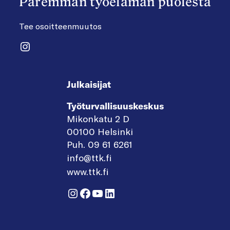
Paremman työelämän puolesta
Tee osoitteenmuutos
Instagram
Julkaisijat
Työturvallisuuskeskus
Mikonkatu 2 D
00100 Helsinki
Puh. 09 61 6261
info@ttk.fi
www.ttk.fi
Instagram
Facebook
YouTube
LinkedIn