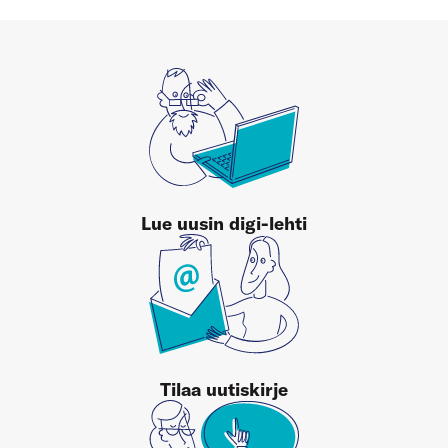
Lue uusin digi-lehti
Tilaa uutiskirje