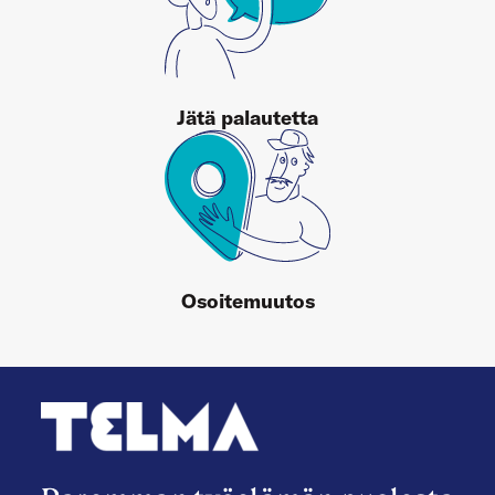
Jätä palautetta
Osoitemuutos