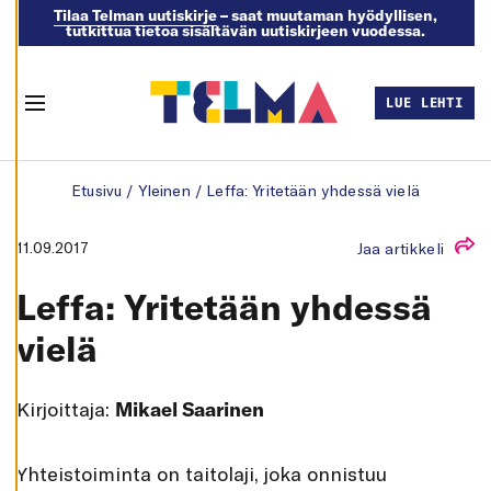
Tilaa Telman uutiskirje
– saat muutaman hyödyllisen,
tutkittua tietoa sisältävän uutiskirjeen vuodessa.
M
U
O
K
LUE LEHTI
K
Menu
A
A
E
Skip to content
V
Etusivu
/
Yleinen
/
Leffa: Yritetään yhdessä vielä
Ä
S
T
E
11.09.2017
Jaa artikkeli
A
S
E
Leffa: Yritetään yhdessä
T
U
K
vielä
S
I
A
Kirjoittaja:
Mikael Saarinen
K
I
E
L
Y
hteistoiminta on taitolaji, joka onnistuu
L
Ä