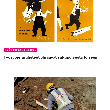
Categories:
TYÖTURVALLISUUS
Työsuojelujulisteet ohjaavat sukupolvesta toiseen