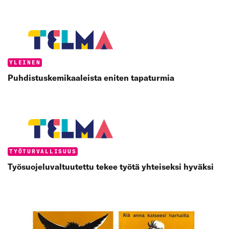
Categories:
YLEINEN
Puhdistuskemikaaleista eniten tapaturmia
Categories:
TYÖTURVALLISUUS
Työsuojeluvaltuutettu tekee työtä yhteiseksi hyväksi