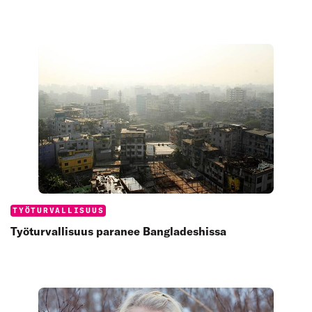
Categories:
TYÖTURVALLISUUS
Työturvallisuus paranee Bangladeshissa