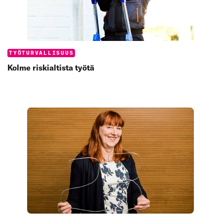
Categories:
TYÖTURVALLISUUS
Kolme riskialtista työtä