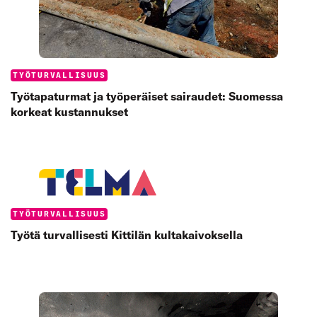
Categories:
TYÖTURVALLISUUS
Työtapaturmat ja työperäiset sairaudet: Suomessa
korkeat kustannukset
Categories:
TYÖTURVALLISUUS
Työtä turvallisesti Kittilän kultakaivoksella