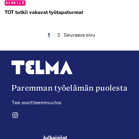
Categories:
HENKILÖ
TOT tutkii vakavat työtapaturmat
1
2
Seuraava sivu
Paremman työelämän puolesta
Tee osoitteenmuutos
Instagram
Julkaisijat