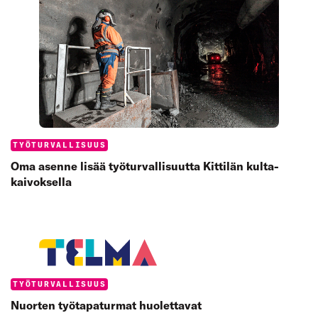
Categories:
TYÖTURVALLISUUS
Oma asenne lisää työ­turvallisuutta Kittilän kulta­
kaivoksella
Categories:
TYÖTURVALLISUUS
Nuorten työtapaturmat huolettavat