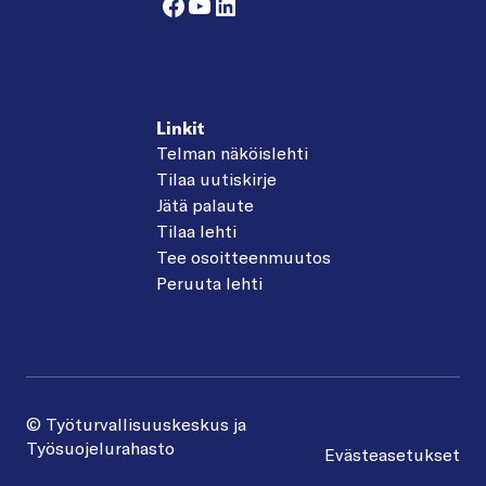
Facebook
YouTube
LinkedIn
Linkit
Telman näköislehti
Tilaa uutiskirje
Jätä palaute
Tilaa lehti
Tee osoitteenmuutos
Peruuta lehti
© Työturvallisuuskeskus ja
Työsuojelurahasto
Evästeasetukset