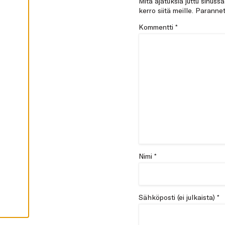
Mitä ajatuksia juttu sinuss
I
kerro siitä meille. Paran
K
K
I
Kommentti
*
H
Y
V
Ä
K
S
Y
K
A
I
K
K
I
E
V
Ä
S
Nimi *
T
E
E
T
Sähköposti (ei julkaista) *