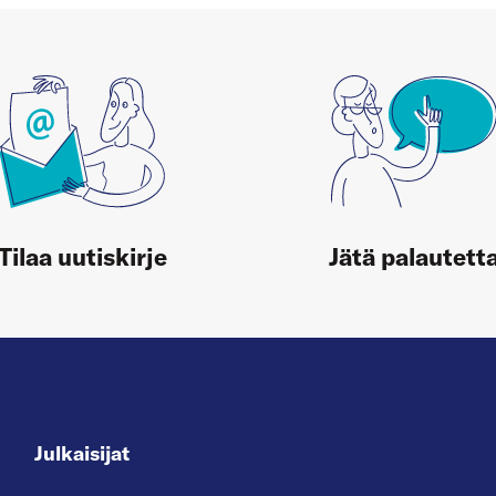
Tilaa uutiskirje
Jätä palautett
Julkaisijat