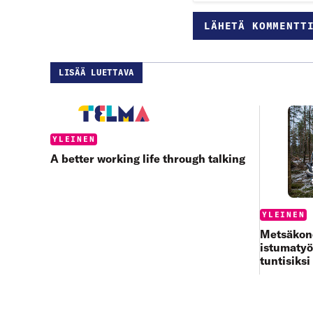
LISÄÄ LUETTAVA
Categories:
YLEINEN
A better working life through talking
Categories
YLEINEN
Metsäkone
istumatyö
tuntisiksi