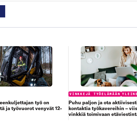
:
Categories:
VINKKEJÄ TYÖELÄMÄÄN
YLEIN
enkuljettajan työ on
Puhu paljon ja ota aktiivisest
tä ja työvuorot venyvät 12-
kontaktia työkavereihin – viis
vinkkiä toimivaan etäviestin