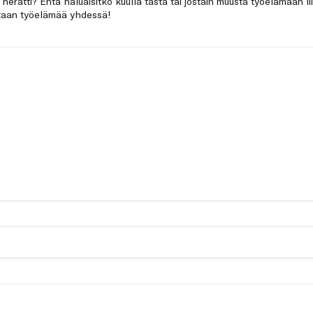
a herätti? Entä haluaisitko kuulla tästä tai jostain muusta työelämään li
netaan työelämää yhdessä!