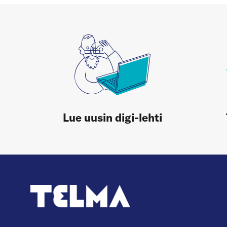
Lue uusin digi-lehti