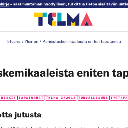
skirje
– saat muutaman hyödyllisen, tutkittua tietoa sisältävän uuti
Etusivu
/
Yleinen
/
Puhdistuskemikaaleista eniten tapaturmia
skemikaaleista eniten ta
 RISKIT
TAPATURMAT
TELMA 3/2018
TURVALLISUUS
TYÖTAP
tta jutusta