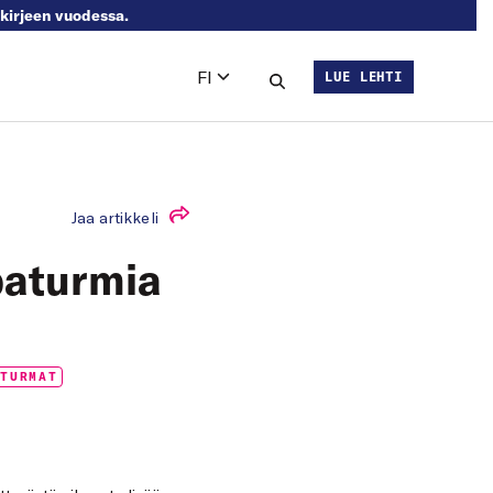
skirjeen vuodessa.
FI
LUE LEHTI
Languages
Hae sivustolta
Jaa artikkeli
paturmia
ATURMAT