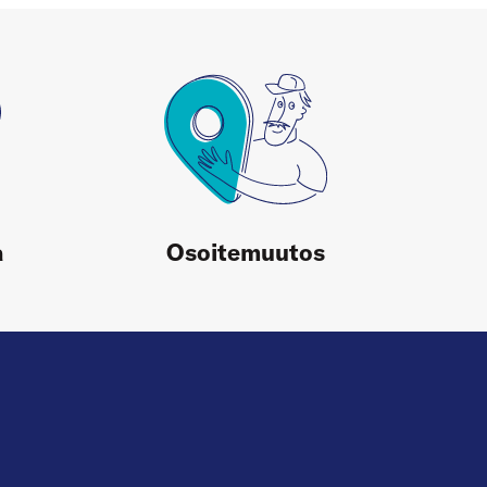
a
Osoitemuutos