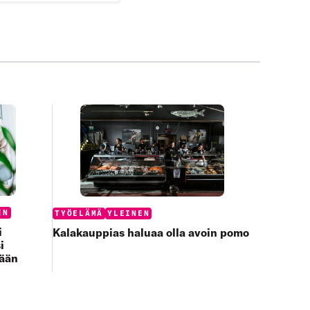
Categories:
EN
TYÖELÄMÄ
YLEINEN
i
Kalakauppias haluaa olla avoin pomo
i
tään