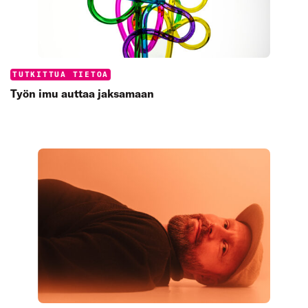
Categories:
TUTKITTUA TIETOA
Työn imu auttaa jaksamaan