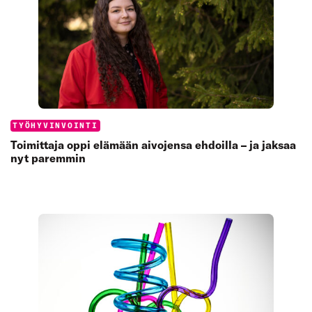
Categories:
TYÖHYVINVOINTI
Toimittaja oppi elämään aivojensa ehdoilla – ja jaksaa
nyt paremmin