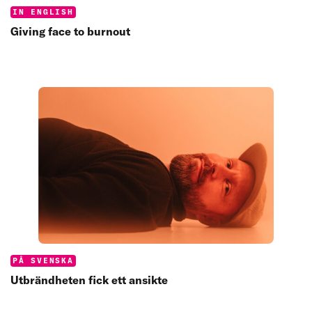
Categories:
IN ENGLISH
Giving face to burnout
Categories:
PÅ SVENSKA
Utbrändheten fick ett ansikte