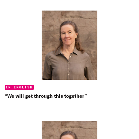
Categories:
IN ENGLISH
“We will get through this together”