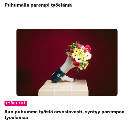
Puhumalla parempi työelämä
Categories:
TYÖELÄMÄ
Kun puhumme työstä arvostavasti, syntyy parempaa
työelämää