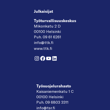
Julkaisijat
Työturvallisuuskeskus
Mikonkatu 2 D
00100 Helsinki
Puh. 09 61 6261
info@ttk.fi
www.ttk.fi
Instagram
Facebook
YouTube
LinkedIn
Työsuojelurahasto
Kaisaniemenkatu 1 C
00100 Helsinki
Puh. 09 6803 3311
info@tsr.fi