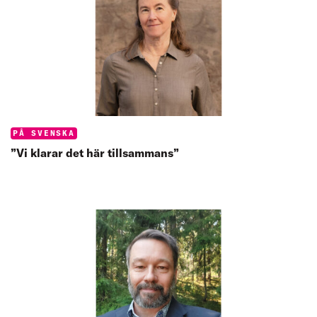
Categories:
PÅ SVENSKA
”Vi klarar det här tillsammans”