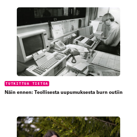
Categories:
TUTKITTUA TIETOA
Näin ennen: Teollisesta uupumuksesta burn outiin