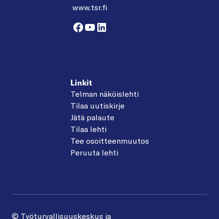
www.tsr.fi
Facebook
YouTube
LinkedIn
Linkit
Telman näköislehti
Tilaa uutiskirje
Jätä palaute
Tilaa lehti
Tee osoitteenmuutos
Peruuta lehti
© Työturvallisuuskeskus ja