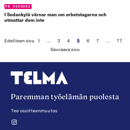
Categories:
PÅ SVENSKA
I Sodankylä värnar man om arbetstagarna och
utmattar dem inte
Edellinen sivu
1
…
3
4
5
6
7
…
77
Seuraava sivu
Paremman työelämän puolesta
Tee osoitteenmuutos
Instagram