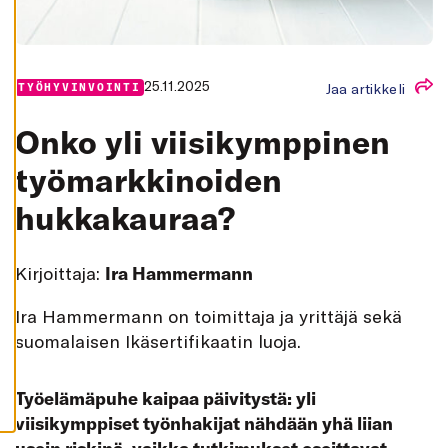
K
A
I
K
K
I
25.11.2025
Jaa artikkeli
TYÖHYVINVOINTI
H
Y
Onko yli viisikymppinen
V
Ä
K
työmarkkinoiden
S
Y
hukkakauraa?
K
A
I
K
K
Kirjoittaja:
Ira Hammermann
I
E
V
Ira Hammermann on toimittaja ja yrittäjä sekä
Ä
S
suomalaisen Ikäsertifikaatin luoja.
T
E
E
T
Työelämäpuhe kaipaa päivitystä: yli
viisikymppiset työnhakijat nähdään yhä liian