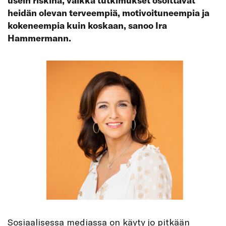
usein riskinä, vaikka tutkimukset osoittavat
heidän olevan terveempiä, motivoituneempia ja
kokeneempia kuin koskaan, sanoo Ira
Hammermann.
Sosiaalisessa mediassa on käyty jo pitkään