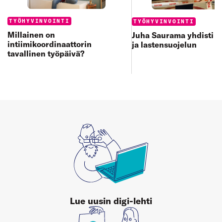
Categories:
Categories:
TYÖHYVINVOINTI
TYÖHYVINVOINTI
Millainen on
Juha Saurama yhdisti u
intiimikoordinaattorin
ja lastensuojelun
tavallinen työpäivä?
Lue uusin digi-lehti