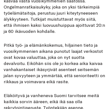
kasvaa vasta vuosikymmenien saatossa.
Ongelmanratkaisukyky, joka on yksi tärkeimpiä
työelämätaitoja, perustuu juuri kiteytyneeseen
älykkyyteen. Tutkijat muistuttavat myös siitä,
että ihmisen kaksi luovuushuippua ajoittuvat 20:n
ja 60 ikävuoden kohdalle.
Pitkä työ- ja elämänkokemus, hiljainen tieto ja
vuosikymmenien aikana punotut laajat verkostot
ovat kovaa valuuttaa, joka on nyt suotta
devalvoitu. Eiköhän siis ole jo korkea aika kaivaa
vanhakantaiset ikäsyrjivät asenteet seitsemän
jalan syvyyteen ja ymmärtää, että senioriteetti on
rikkaus ja voimavara eikä rasite.
Eläköityvä ja vanheneva Suomi tarvitsee meitä
kaikkia sorvin ääreen, eikä ikä saa olla
rekrytointiperuste. Työntekijän asenne,