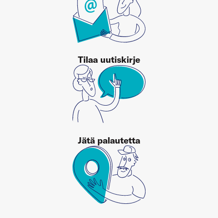
Tilaa uutiskirje
Jätä palautetta