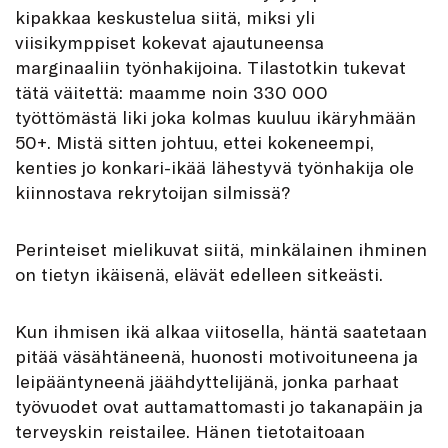
kipakkaa keskustelua siitä, miksi yli
viisikymppiset kokevat ajautuneensa
marginaaliin työnhakijoina. Tilastotkin tukevat
tätä väitettä: maamme noin 330 000
työttömästä liki joka kolmas kuuluu ikäryhmään
50+. Mistä sitten johtuu, ettei kokeneempi,
kenties jo konkari-ikää lähestyvä työnhakija ole
kiinnostava rekrytoijan silmissä?
Perinteiset mielikuvat siitä, minkälainen ihminen
on tietyn ikäisenä, elävät edelleen sitkeästi.
Kun ihmisen ikä alkaa viitosella, häntä saatetaan
pitää väsähtäneenä, huonosti motivoituneena ja
leipääntyneenä jäähdyttelijänä, jonka parhaat
työvuodet ovat auttamattomasti jo takanapäin ja
terveyskin reistailee. Hänen tietotaitoaan