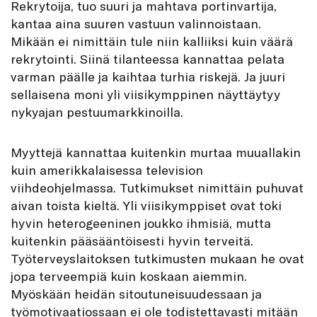
Rekrytoija, tuo suuri ja mahtava portinvartija,
kantaa aina suuren vastuun valinnoistaan.
Mikään ei nimittäin tule niin kalliiksi kuin väärä
rekrytointi. Siinä tilanteessa kannattaa pelata
varman päälle ja kaihtaa turhia riskejä. Ja juuri
sellaisena moni yli viisikymppinen näyttäytyy
nykyajan pestuumarkkinoilla.
Myyttejä kannattaa kuitenkin murtaa muuallakin
kuin amerikkalaisessa television
viihdeohjelmassa. Tutkimukset nimittäin puhuvat
aivan toista kieltä. Yli viisikymppiset ovat toki
hyvin heterogeeninen joukko ihmisiä, mutta
kuitenkin pääsääntöisesti hyvin terveitä.
Työterveyslaitoksen tutkimusten mukaan he ovat
jopa terveempiä kuin koskaan aiemmin.
Myöskään heidän sitoutuneisuudessaan ja
työmotivaatiossaan ei ole todistettavasti mitään