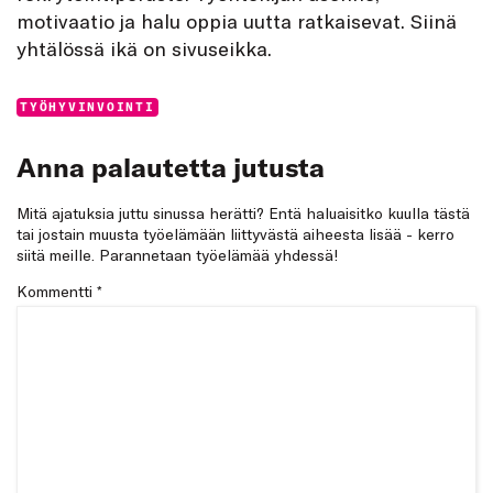
motivaatio ja halu oppia uutta ratkaisevat. Siinä
yhtälössä ikä on sivuseikka.
Categories:
TYÖHYVINVOINTI
Anna palautetta jutusta
Mitä ajatuksia juttu sinussa herätti? Entä haluaisitko kuulla tästä
tai jostain muusta työelämään liittyvästä aiheesta lisää - kerro
siitä meille. Parannetaan työelämää yhdessä!
Kommentti
*