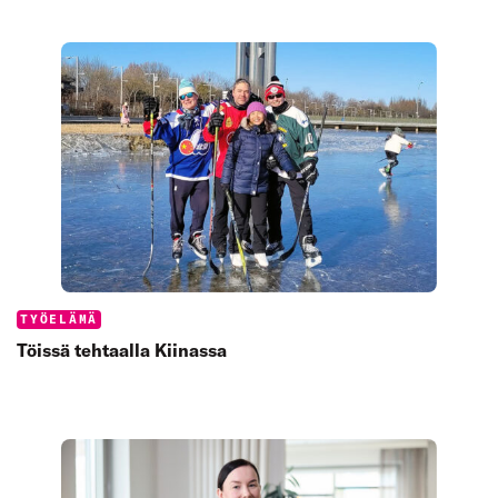
Categories:
TYÖELÄMÄ
Töissä tehtaalla Kiinassa