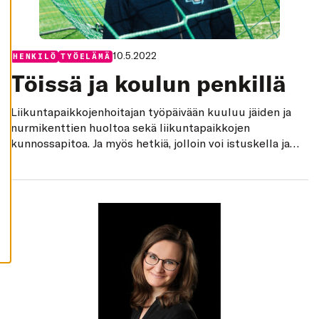
K
I
H
Y
V
10.5.2022
Categories:
HENKILÖ
TYÖELÄMÄ
Ä
K
Töissä ja koulun penkillä
S
Y
K
Liikuntapaikkojenhoitajan työpäivään kuuluu jäiden ja
A
I
nurmikenttien huoltoa sekä liikuntapaikkojen
K
kunnossapitoa. Ja myös hetkiä, jolloin voi istuskella ja
K
I
kuunnella työkavereiden juttuja. Jussi Laukkanen vaihtoi
E
hektisen it-alan ulkotyöhön ja
V
Ä
oppisopimuskoulutukseen, eikä ole katunut.
S
T
E
E
T