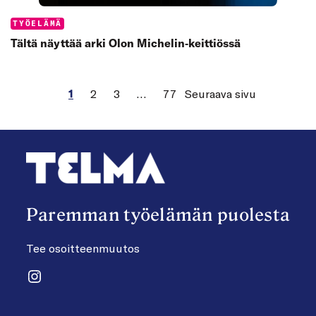
Categories:
TYÖELÄMÄ
Tältä näyttää arki Olon Michelin‑keittiössä
1
2
3
…
77
Seuraava sivu
Paremman työelämän puolesta
Tee osoitteenmuutos
Instagram