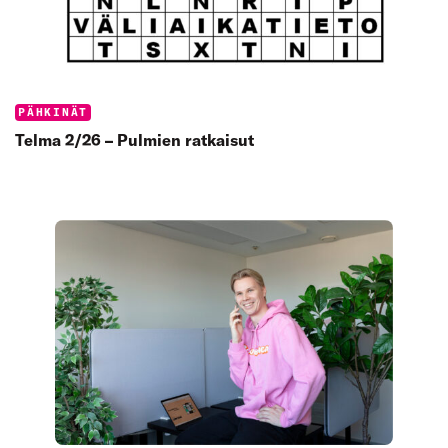
Categories:
PÄHKINÄT
Telma 2/26 – Pulmien ratkaisut