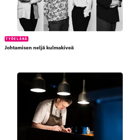
Categories:
TYÖELÄMÄ
Johtamisen neljä kulmakiveä