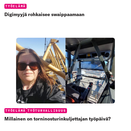
Categories:
TYÖELÄMÄ
Digimyyjä rohkaisee swaippaamaan
Categories:
TYÖELÄMÄ
TYÖTURVALLISUUS
Millainen on torninosturinkuljettajan työpäivä?