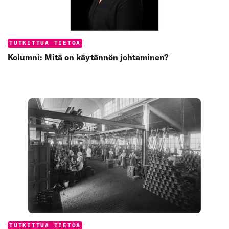
Categories:
TUTKITTUA TIETOA
Kolumni: Mitä on käytännön johtaminen?
Categories:
TUTKITTUA TIETOA