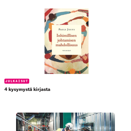
Categories:
JULKAISUT
4 kysymystä kirjasta