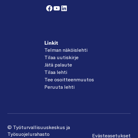
Facebook
YouTube
LinkedIn
Linkit
Telman näköislehti
Tilaa uutiskirje
Jätä palaute
Tilaa lehti
Tee osoitteenmuutos
Peruuta lehti
© Työturvallisuuskeskus ja
Työsuojelurahasto
Evästeasetukset