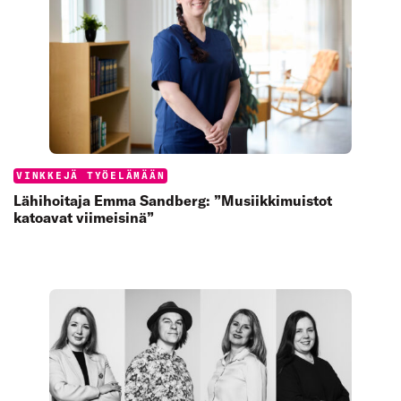
Categories:
VINKKEJÄ TYÖELÄMÄÄN
Lähihoitaja Emma Sandberg: ”Musiikkimuistot
katoavat viimeisinä”