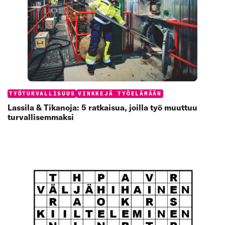
Categories:
TYÖTURVALLISUUS
VINKKEJÄ TYÖELÄMÄÄN
Lassila & Tikanoja: 5 ratkaisua, joilla työ muuttuu
turvallisemmaksi