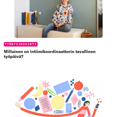
Categories:
TYÖHYVINVOINTI
Millainen on intiimikoordinaattorin tavallinen
työpäivä?