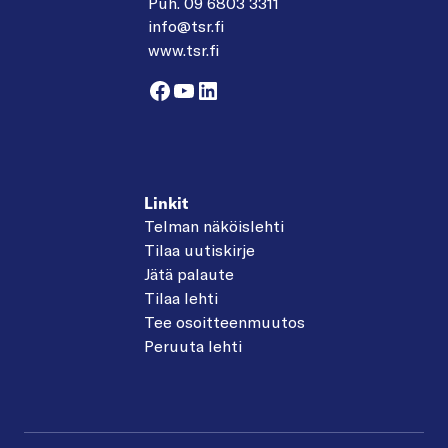
Puh. 09 6803 3311
info@tsr.fi
www.tsr.fi
Facebook
YouTube
LinkedIn
Linkit
Telman näköislehti
Tilaa uutiskirje
Jätä palaute
Tilaa lehti
Tee osoitteenmuutos
Peruuta lehti