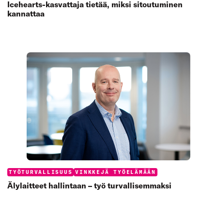
Icehearts-kasvattaja tietää, miksi sitoutuminen
kannattaa
Categories:
TYÖTURVALLISUUS
VINKKEJÄ TYÖELÄMÄÄN
Älylaitteet hallintaan – työ turvallisemmaksi