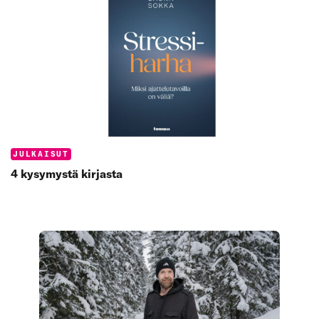
Categories:
JULKAISUT
4 kysymystä kirjasta