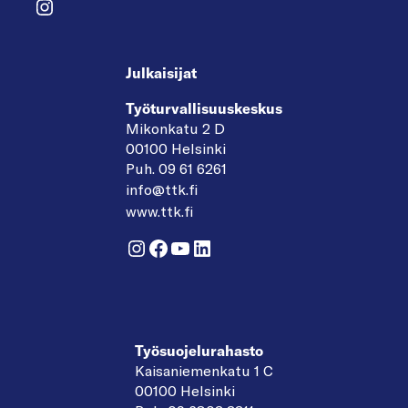
Instagram
Julkaisijat
Työturvallisuuskeskus
Mikonkatu 2 D
00100 Helsinki
Puh. 09 61 6261
info@ttk.fi
www.ttk.fi
Instagram
Facebook
YouTube
LinkedIn
Työsuojelurahasto
Kaisaniemenkatu 1 C
00100 Helsinki