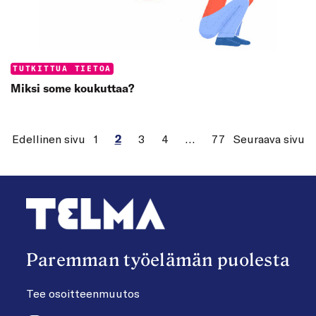
Categories:
TUTKITTUA TIETOA
Miksi some koukuttaa?
Edellinen sivu
1
2
3
4
…
77
Seuraava sivu
Paremman työelämän puolesta
Tee osoitteenmuutos