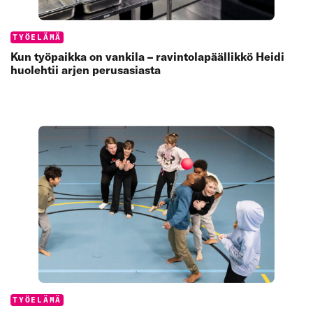
Categories:
TYÖELÄMÄ
Kun työpaikka on vankila – ravintolapäällikkö Heidi
huolehtii arjen perusasiasta
Categories:
TYÖELÄMÄ