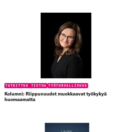
Categories:
TUTKITTUA TIETOA
TYÖTURVALLISUUS
Kolumni: Riippuvuudet muokkaavat työkykyä
huomaamatta