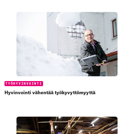
Categories:
TYÖHYVINVOINTI
Hyvinvointi vähentää työkyvyttömyyttä