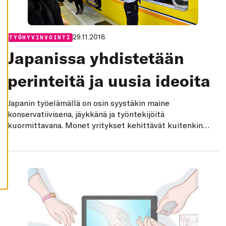
K
I
H
Y
29.11.2018
Categories:
TYÖHYVINVOINTI
V
Ä
Japanissa yhdistetään
K
S
Y
perinteitä ja uusia ideoita
K
A
I
K
Japanin työelämällä on osin syystäkin maine
K
I
konservatiivisena, jäykkänä ja työntekijöitä
E
kuormittavana. Monet yritykset kehittävät kuitenkin
V
Ä
täysin uusia toimintamalleja, ja toiset uudistuvat
S
luopumatta perinteistään.
T
E
E
T