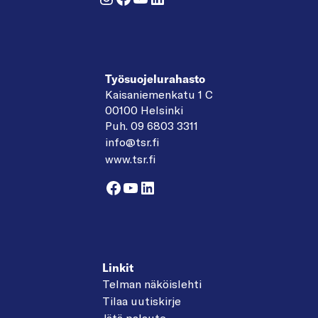
Työsuojelurahasto
Kaisaniemenkatu 1 C
00100 Helsinki
Puh. 09 6803 3311
info@tsr.fi
www.tsr.fi
Facebook
YouTube
LinkedIn
Linkit
Telman näköislehti
Tilaa uutiskirje
Jätä palaute