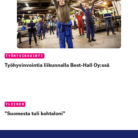
Categories:
TYÖHYVINVOINTI
Työhyvinvointia liikunnalla Best-Hall Oy:ssä
Categories:
YLEINEN
”Suomesta tuli kohtaloni”