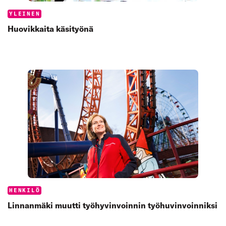
Categories:
YLEINEN
Huovikkaita käsityönä
Categories:
HENKILÖ
Linnanmäki muutti työhyvinvoinnin työhuvinvoinniksi