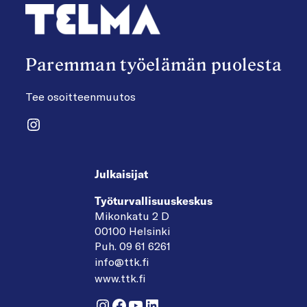
Paremman työelämän puolesta
Tee osoitteenmuutos
Instagram
Julkaisijat
Työturvallisuuskeskus
Mikonkatu 2 D
00100 Helsinki
Puh. 09 61 6261
info@ttk.fi
www.ttk.fi
Instagram
Facebook
YouTube
LinkedIn