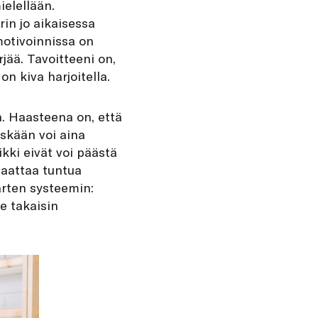
elellään.
rin jo aikaisessa
motivoinnissa on
ää. Tavoitteeni on,
n kiva harjoitella.
. Haasteena on, että
skään voi aina
kki eivät voi päästä
saattaa tuntua
arten systeemin:
le takaisin