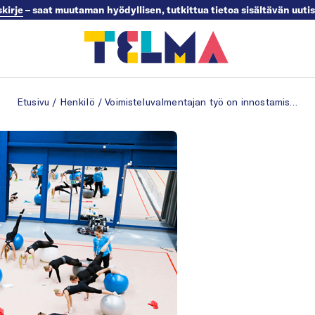
skirje
– saat muutaman hyödyllisen, tutkittua tietoa sisältävän uuti
Etusivu
/
Henkilö
/
Voimisteluvalmentajan työ on innostamista