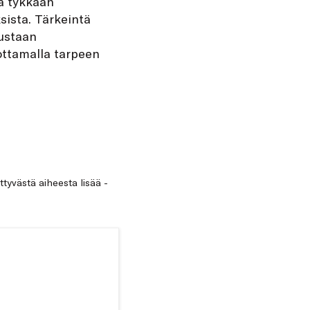
ia tykkään
sista. Tärkeintä
tustaan
ottamalla tarpeen
ittyvästä aiheesta lisää -