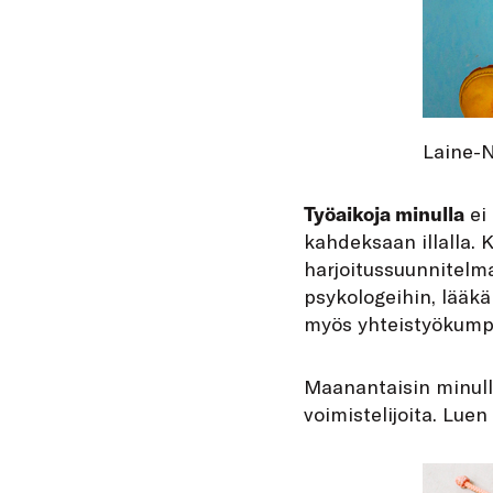
Laine-N
Työaikoja minulla
ei 
kahdeksaan illalla. 
harjoitussuunnitelma
psykologeihin, lääkä
myös yhteistyökump
Maanantaisin minull
voimistelijoita. Lue