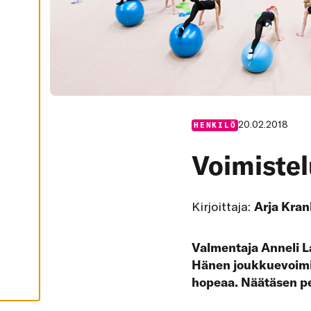
I
K
K
I
H
Y
V
Ä
K
S
Y
K
20.02.2018
HENKILÖ
A
I
K
Voimistel
K
I
E
V
Ä
Kirjoittaja:
Arja Kran
S
T
E
E
Valmentaja Anneli L
T
Hänen joukkuevoimi
hopeaa. Näätäsen pe