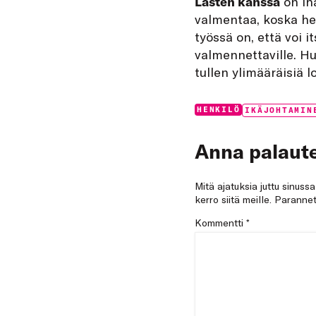
Lasten kanssa
on iha
valmentaa, koska hei
työssä on, että voi i
valmennettaville. Hu
tullen ylimääräisiä l
Categories:
Tags:
HENKILÖ
IKÄJOHTAMIN
Anna palaute
Mitä ajatuksia juttu sinuss
kerro siitä meille. Paran
Kommentti
*