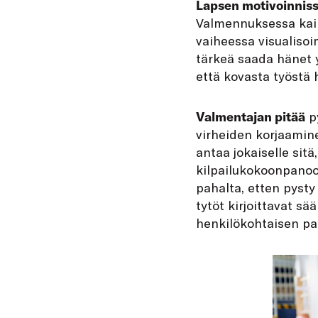
Lapsen motivoinnis
Valmennuksessa kaike
vaiheessa visualiso
tärkeä saada hänet 
että kovasta työstä h
Valmentajan pitää
py
virheiden korjaamin
antaa jokaiselle sit
kilpailukokoonpanoo
pahalta, etten pysty
tytöt kirjoittavat sä
henkilökohtaisen pa