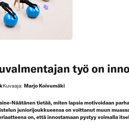
uvalmentajan työ on inn
k
Kuvaaja:
Marjo Koivumäki
aine-Näätänen tietää, miten lapsia motivoidaan parh
stelun juniorijoukkueensa on voittanut muun muass
riaatteena on, että innostamaan pystyy voimalla itse