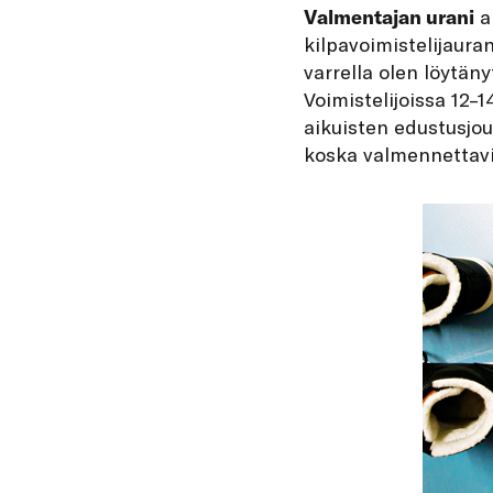
Valmentajan urani
a
kilpavoimistelijauran
varrella olen löytän
Voimistelijoissa 12–1
aikuisten edustusjou
koska valmennettavie