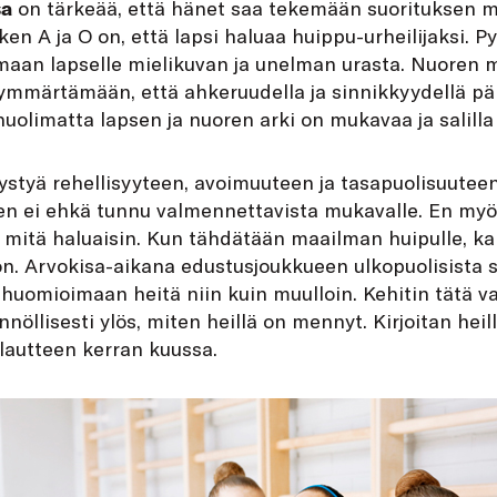
sa
on tärkeää, että hänet saa tekemään suorituksen mi
n A ja O on, että lapsi haluaa huippu-urheilijaksi. Py
imaan lapselle mielikuvan ja unelman urasta. Nuoren 
ymmärtämään, että ahkeruudella ja sinnikkyydellä pärj
uolimatta lapsen ja nuoren arki on mukavaa ja salilla o
styä rehellisyyteen, avoimuuteen ja tasapuolisuuteen
en ei ehkä tunnu valmennettavista mukavalle. En myö
ä, mitä haluaisin. Kun tähdätään maailman huipulle, kai
n. Arvokisa-aikana edustusjoukkueen ulkopuolisista 
 huomioimaan heitä niin kuin muulloin. Kehitin tätä v
ännöllisesti ylös, miten heillä on mennyt. Kirjoitan heil
lautteen kerran kuussa.