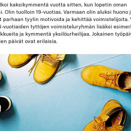
lkoi kaksikymmentä vuotta sitten, kun lopetin oman
i. Olin tuolloin 19-vuotias. Varmaan olin aluksi huono 
yt parhaan tyylin motivoida ja kehittää voimistelijoita
4-vuotiaiden tyttöjen voimisteluryhmän lisäksi esimerk
kkueita ja kymmentä yksilöurheilijaa. Jokainen työpäiv
n päivät ovat erilaisia.