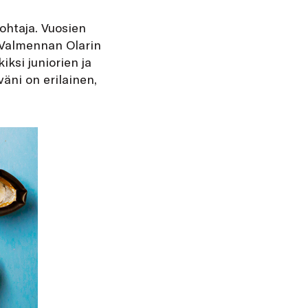
johtaja. Vuosien
. Valmennan Olarin
iksi juniorien ja
äni on erilainen,