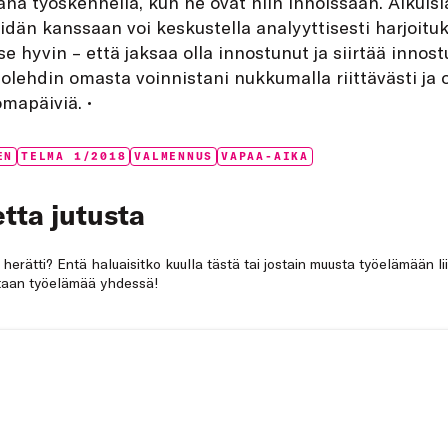
na työskennellä, kun he ovat niin innoissaan. Aikuis
dän kanssaan voi keskustella analyyttisesti harjoituk
tse hyvin – että jaksaa olla innostunut ja siirtää innos
olehdin omasta voinnistani nukkumalla riittävästi ja 
omapäiviä. •
EN
TELMA 1/2018
VALMENNUS
VAPAA-AIKA
tta jutusta
a herätti? Entä haluaisitko kuulla tästä tai jostain muusta työelämään li
netaan työelämää yhdessä!