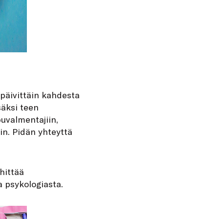
 päivittäin kahdesta
säksi teen
puvalmentajiin,
in. Pidän yhteyttä
hittää
a psykologiasta.