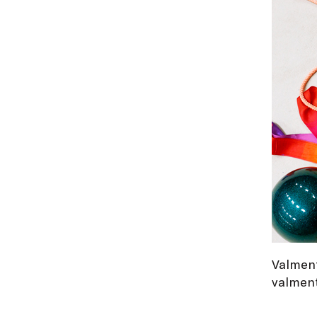
Valmenta
valment