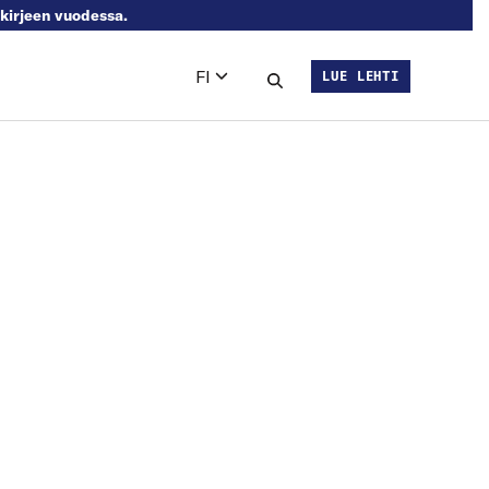
skirjeen vuodessa.
FI
LUE LEHTI
Languages
Hae sivustolta