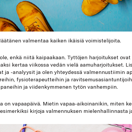
äätänen valmentaa kaiken ikäisiä voimistelijoita.
ole, enkä niitä kaipaakaan. Tyttöjen harjoitukset ovat
Kaksi kertaa viikossa vedän vielä aamuharjoitukset. Li
t ja -analyysit ja olen yhteydessä valmennustiimin a
reihin, fysioterapeutteihin ja ravitsemusasiantuntijoih
paneihin ja viidenkymmenen tytön vanhempiin.
a on vapaapäivä. Mietin vapaa-aikoinanikin, miten ke
n esimerkiksi kirjoja valmennuksen mielenhallinnasta j