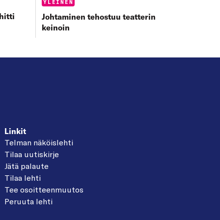
Categories:
YLEINEN
itti
Johtaminen tehostuu teatterin
keinoin
Linkit
Telman näköislehti
Tilaa uutiskirje
Jätä palaute
Tilaa lehti
Tee osoitteenmuutos
Peruuta lehti