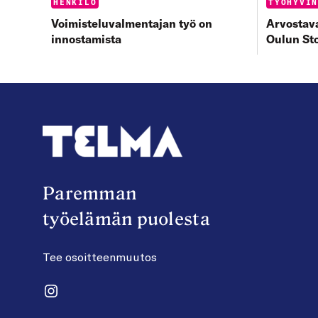
Categories:
Categorie
HENKILÖ
TYÖHYVI
Voimisteluvalmentajan työ on
Arvostava
innostamista
Oulun St
Paremman
työelämän puolesta
Tee osoitteenmuutos
Instagram