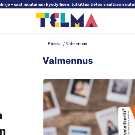
skirje
– saat muutaman hyödyllisen, tutkittua tietoa sisältävän uuti
Etusivu
/
Valmennus
Valmennus
a
in