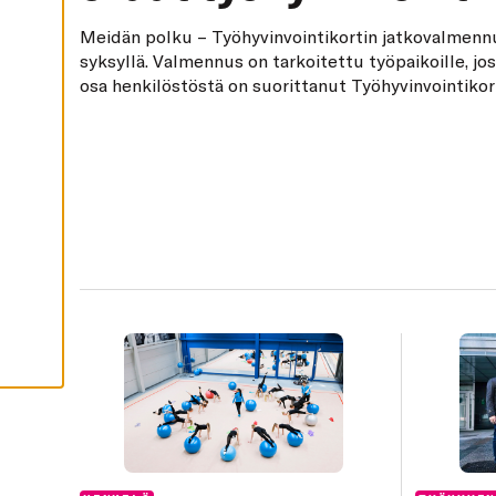
I
Meidän polku – Työhyvinvointikortin jatkovalmenn
H
Y
syksyllä. Valmennus on tarkoitettu työpaikoille, jos
V
osa henkilöstöstä on suorittanut Työhyvinvointikort
Ä
K
S
Y
K
A
I
K
K
I
E
V
Ä
S
T
E
E
T