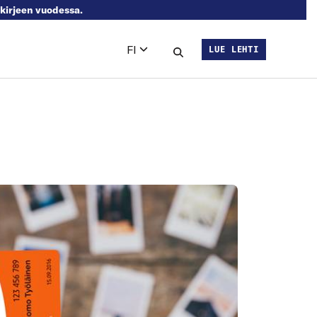
skirjeen vuodessa.
FI
LUE LEHTI
Languages
Hae sivustolta