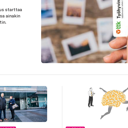
us starttaa
sa ainakin
in.