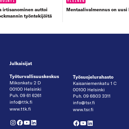
s:
Categories:
NVOINTI
YLEINEN
 irtisanominen auttoi
Mentaalivalmennus on uusi h
ockmannin työntekijöitä
Julkaisijat
Työturvallisuuskeskus
Työsuojelurahasto
Mikonkatu 2 D
Kaisaniemenkatu 1 C
00100 Helsinki
00100 Helsinki
Puh. 09 61 6261
Puh. 09 6803 3311
info@ttk.fi
info@tsr.fi
www.ttk.fi
www.tsr.fi
Instagram
Facebook
YouTube
LinkedIn
Facebook
YouTube
LinkedIn