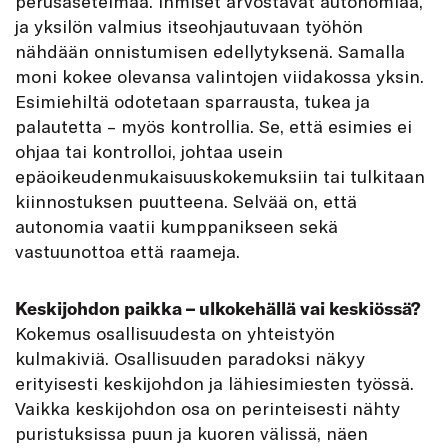
perusasetelmaa. Ihmiset arvostavat autonomiaa,
ja yksilön valmius itseohjautuvaan työhön
nähdään onnistumisen edellytyksenä. Samalla
moni kokee olevansa valintojen viidakossa yksin.
Esimiehiltä odotetaan sparrausta, tukea ja
palautetta – myös kontrollia. Se, että esimies ei
ohjaa tai kontrolloi, johtaa usein
epäoikeudenmukaisuuskokemuksiin tai tulkitaan
kiinnostuksen puutteena. Selvää on, että
autonomia vaatii kumppanikseen sekä
vastuunottoa että raameja.
Keskijohdon paikka – ulkokehällä vai keskiössä?
Kokemus osallisuudesta on yhteistyön
kulmakiviä. Osallisuuden paradoksi näkyy
erityisesti keskijohdon ja lähiesimiesten työssä.
Vaikka keskijohdon osa on perinteisesti nähty
puristuksissa puun ja kuoren välissä, näen