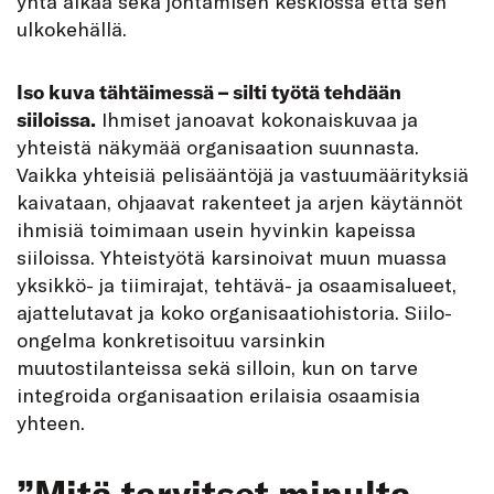
yhtä aikaa sekä johtamisen keskiössä että sen
ulkokehällä.
Iso kuva tähtäimessä – silti työtä tehdään
siiloissa.
Ihmiset janoavat kokonaiskuvaa ja
yhteistä näkymää organisaation suunnasta.
Vaikka yhteisiä pelisääntöjä ja vastuumäärityksiä
kaivataan, ohjaavat rakenteet ja arjen käytännöt
ihmisiä toimimaan usein hyvinkin kapeissa
siiloissa. Yhteistyötä karsinoivat muun muassa
yksikkö- ja tiimirajat, tehtävä- ja osaamisalueet,
ajattelutavat ja koko organisaatiohistoria. Siilo-
ongelma konkretisoituu varsinkin
muutostilanteissa sekä silloin, kun on tarve
integroida organisaation erilaisia osaamisia
yhteen.
”Mitä tarvitset minulta,