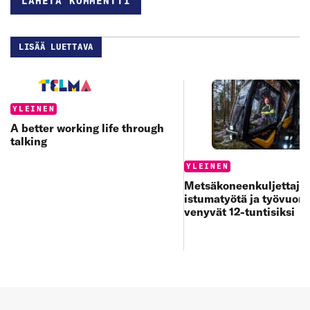
LISÄÄ LUETTAVA
Categories:
YLEINEN
A better working life through
talking
Categories:
YLEINEN
Metsäkoneenkuljettajan
istumatyötä ja työvuoro
venyvät 12-tuntisiksi