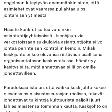
ongelman kiteytyvän enemmänkin siten, että
esimiehet ovat vaarassa pullahtaa ulos
johtamisen ytimestä.
Haaste konkretisoituu varsinkin
asiantuntijayhteisöissä. Itseohjautuvia,
verkostoissaan sukkuloivia asiantuntijoita ei voi
johtaa perinteisen kontrollin keinoin. Mikäli
keskijohto ei koe olevansa riittävästi osallisena
organisaatiotason keskusteluissa, hämärtyy
käsitys siitä, mitä annettavaa sillä on omille
johdettavilleen.
Paradoksaalista on, että vaikka keskijohto kokee
olevansa osin sivustaseuraajan roolissa, tekevät
johdettavat tulkintoja kulttuurista paljolti juuri
lähiesimiestensä toiminnan kautta. Keskijohto on