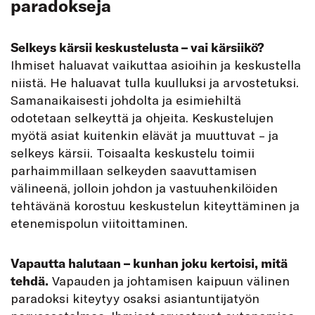
paradokseja
Selkeys kärsii keskustelusta – vai kärsiikö?
Ihmiset haluavat vaikuttaa asioihin ja keskustella
niistä. He haluavat tulla kuulluksi ja arvostetuksi.
Samanaikaisesti johdolta ja esimiehiltä
odotetaan selkeyttä ja ohjeita. Keskustelujen
myötä asiat kuitenkin elävät ja muuttuvat – ja
selkeys kärsii. Toisaalta keskustelu toimii
parhaimmillaan selkeyden saavuttamisen
välineenä, jolloin johdon ja vastuuhenkilöiden
tehtävänä korostuu keskustelun kiteyttäminen ja
etenemispolun viitoittaminen.
Vapautta halutaan – kunhan joku kertoisi, mitä
tehdä.
Vapauden ja johtamisen kaipuun välinen
paradoksi kiteytyy osaksi asiantuntijatyön