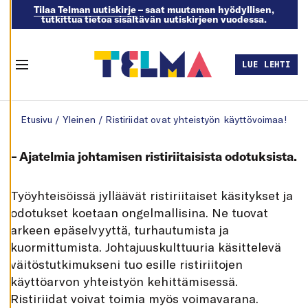
Tilaa Telman uutiskirje
– saat muutaman hyödyllisen,
tutkittua tietoa sisältävän uutiskirjeen vuodessa.
M
U
O
K
LUE LEHTI
K
Menu
A
A
E
Skip to content
V
Etusivu
/
Yleinen
/
Ristiriidat ovat yhteistyön käyttövoimaa!
Ä
S
T
E
– Ajatelmia johtamisen ristiriitaisista odotuksista.
A
S
E
T
T
yöyhteisöissä jylläävät ristiriitaiset käsitykset ja
U
K
odotukset koetaan ongelmallisina. Ne tuovat
S
I
arkeen epäselvyyttä, turhautumista ja
A
kuormittumista. Johtajuuskulttuuria käsittelevä
K
väitöstutkimukseni tuo esille ristiriitojen
I
E
käyttöarvon yhteistyön kehittämisessä.
L
L
Ristiriidat voivat toimia myös voimavarana.
Ä