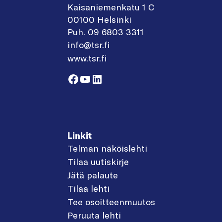
Kaisaniemenkatu 1 C
00100 Helsinki
Puh. 09 6803 3311
info@tsr.fi
www.tsr.fi
Facebook
YouTube
LinkedIn
Linkit
Telman näköislehti
Tilaa uutiskirje
Jätä palaute
Tilaa lehti
Tee osoitteenmuutos
Peruuta lehti