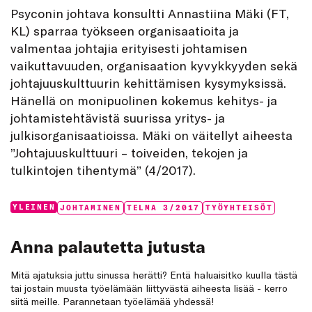
Psyconin johtava konsultti Annastiina Mäki (FT,
KL) sparraa työkseen organisaatioita ja
valmentaa johtajia erityisesti johtamisen
vaikuttavuuden, organisaation kyvykkyyden sekä
johtajuuskulttuurin kehittämisen kysymyksissä.
Hänellä on monipuolinen kokemus kehitys- ja
johtamistehtävistä suurissa yritys- ja
julkisorganisaatioissa. Mäki on väitellyt aiheesta
”Johtajuuskulttuuri – toiveiden, tekojen ja
tulkintojen tihentymä” (4/2017).
Categories:
Tags:
YLEINEN
JOHTAMINEN
TELMA 3/2017
TYÖYHTEISÖT
Anna palautetta jutusta
Mitä ajatuksia juttu sinussa herätti? Entä haluaisitko kuulla tästä
tai jostain muusta työelämään liittyvästä aiheesta lisää - kerro
siitä meille. Parannetaan työelämää yhdessä!