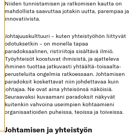
Niiden tunnistamisen ja ratkomisen kautta on
K
A
mahdollista saavuttaa jotakin uutta, parempaa ja
I
K
innovatiivista.
K
I
H
Johtajuuskulttuuri – kuten yhteistyöhön liittyvät
Y
V
odotuksetkin – on monella tapaa
Ä
paradoksaalinen, ristiriitoja sisältävä ilmiö.
K
S
Työyhteisöt koostuvat ihmisistä, ja ajatteleva
Y
K
ihminen tuottaa jatkuvasti yhtäältä–toisaalta-
A
I
perusteluita ongelmia ratkoessaan. Johtamisen
K
K
paradoksit koskettavat niin johdettavaa kuin
I
johtajaa. Ne ovat aina yhteisönsä näköisiä.
E
V
Seuraavaksi kuvaamani paradoksit näkyvät
Ä
S
kuitenkin vahvoina useimpien kohtaamieni
T
E
organisaatioiden puheissa, teoissa ja toiveissa.
E
T
Johtamisen ja yhteistyön