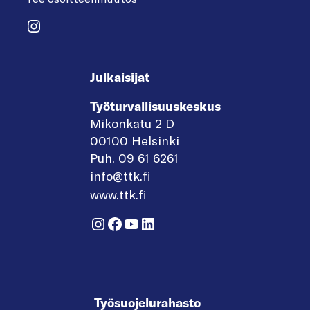
Instagram
Julkaisijat
Työturvallisuuskeskus
Mikonkatu 2 D
00100 Helsinki
Puh. 09 61 6261
info@ttk.fi
www.ttk.fi
Instagram
Facebook
YouTube
LinkedIn
Työsuojelurahasto