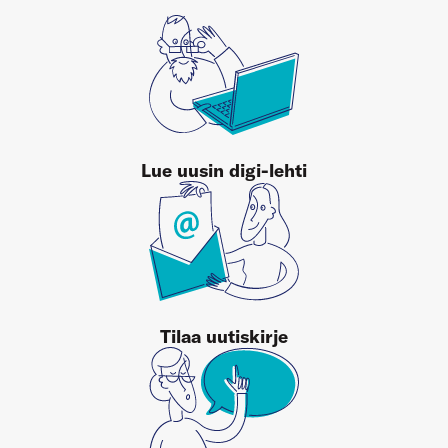
Lue uusin digi-lehti
Tilaa uutiskirje