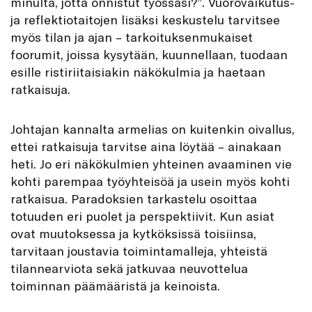
minulta, jotta onnistut työssäsi?”. Vuorovaikutus-
ja reflektiotaitojen lisäksi keskustelu tarvitsee
myös tilan ja ajan – tarkoituksenmukaiset
foorumit, joissa kysytään, kuunnellaan, tuodaan
esille ristiriitaisiakin näkökulmia ja haetaan
ratkaisuja.
Johtajan kannalta armelias on kuitenkin oivallus,
ettei ratkaisuja tarvitse aina löytää – ainakaan
heti. Jo eri näkökulmien yhteinen avaaminen vie
kohti parempaa työyhteisöä ja usein myös kohti
ratkaisua. Paradoksien tarkastelu osoittaa
totuuden eri puolet ja perspektiivit. Kun asiat
ovat muutoksessa ja kytköksissä toisiinsa,
tarvitaan joustavia toimintamalleja, yhteistä
tilannearviota sekä jatkuvaa neuvottelua
toiminnan päämääristä ja keinoista.