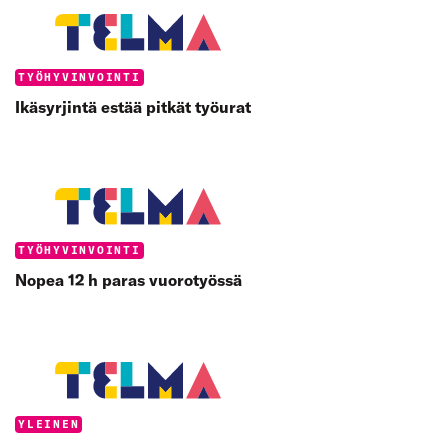
Categories:
TYÖHYVINVOINTI
Ikäsyrjintä estää pitkät työurat
Categories:
TYÖHYVINVOINTI
Nopea 12 h paras vuorotyössä
Categories:
YLEINEN