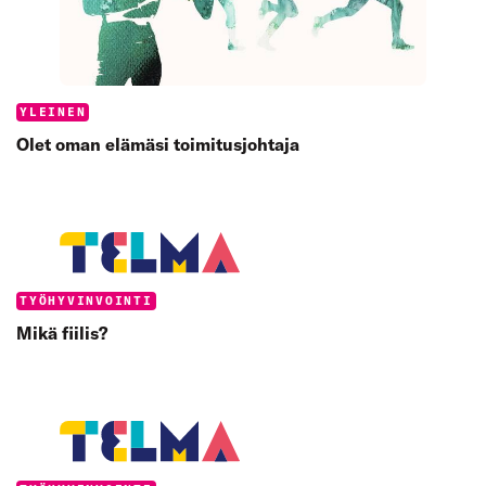
Categories:
YLEINEN
Olet oman elämäsi toimitusjohtaja
Categories:
TYÖHYVINVOINTI
Mikä fiilis?