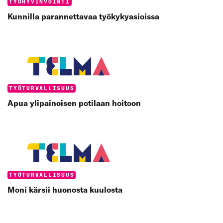
Categories:
TYÖHYVINVOINTI
Kunnilla parannettavaa työkykyasioissa
Categories:
TYÖTURVALLISUUS
Apua ylipainoisen potilaan hoitoon
Categories:
TYÖTURVALLISUUS
Moni kärsii huonosta kuulosta