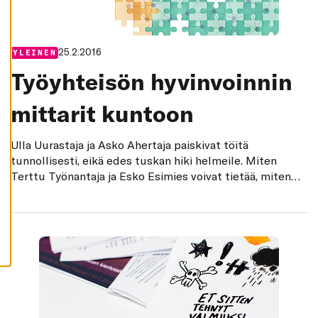
K
I
H
Y
25.2.2016
Categories:
YLEINEN
V
Ä
Työyhteisön hyvinvoinnin
K
S
Y
mittarit kuntoon
K
A
I
K
Ulla Uurastaja ja Asko Ahertaja paiskivat töitä
K
I
tunnollisesti, eikä edes tuskan hiki helmeile. Miten
E
Terttu Työnantaja ja Esko Esimies voivat tietää, miten
V
Ä
kuormittuneita tai tyytyväisiä työntekijät
S
todellisuudessa ovat?
T
E
E
T