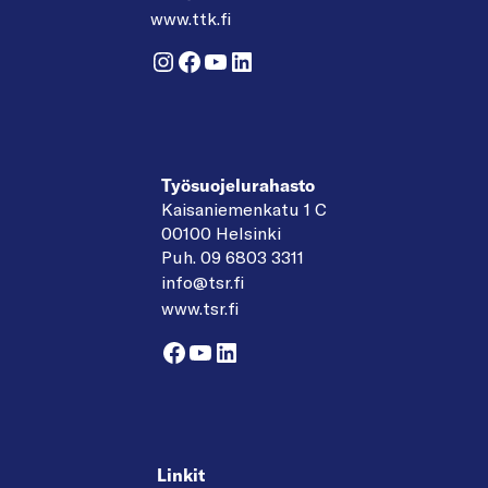
www.ttk.fi
Instagram
Facebook
YouTube
LinkedIn
Työsuojelurahasto
Kaisaniemenkatu 1 C
00100 Helsinki
Puh. 09 6803 3311
info@tsr.fi
www.tsr.fi
Facebook
YouTube
LinkedIn
Linkit