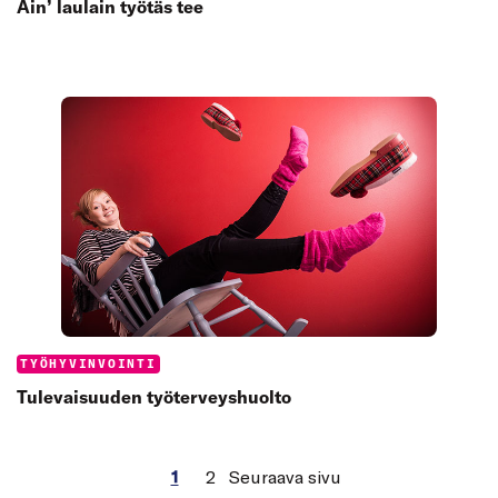
Ain’ laulain työtäs tee
Categories:
TYÖHYVINVOINTI
Tulevaisuuden työterveyshuolto
1
2
Seuraava sivu