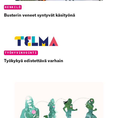
Categories:
HENKILÖ
Busterin veneet syntyvät käsityönä
Categories:
TYÖHYVINVOINTI
Työkykyä edistettävä varhain