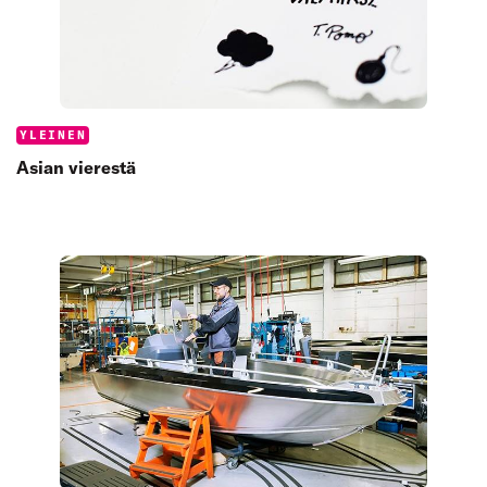
Categories:
YLEINEN
Asian vierestä