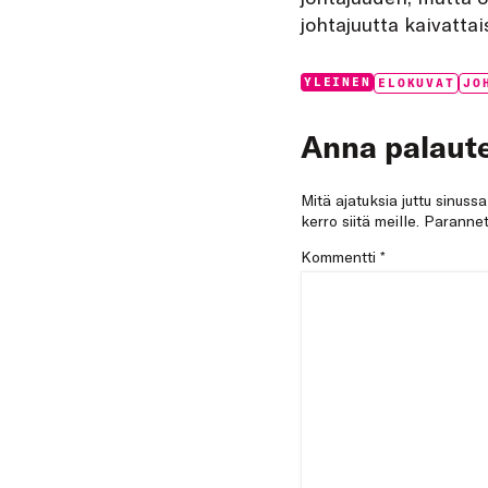
johtajuutta kaivatt
Categories:
Tags:
YLEINEN
ELOKUVAT
JO
Anna palaute
Mitä ajatuksia juttu sinuss
kerro siitä meille. Paran
Kommentti
*