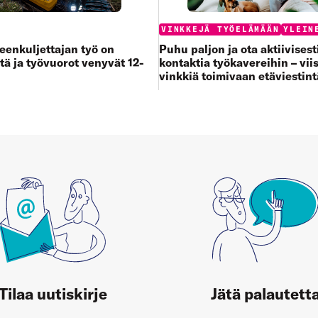
:
Categories:
VINKKEJÄ TYÖELÄMÄÄN
YLEIN
enkuljettajan työ on
Puhu paljon ja ota aktiivisest
tä ja työvuorot venyvät 12-
kontaktia työkavereihin – viis
vinkkiä toimivaan etäviestin
Tilaa uutiskirje
Jätä palautett