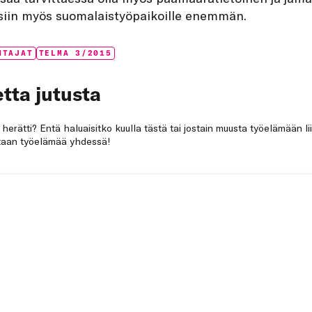
aisiin myös suomalaistyöpaikoille enemmän.
HTAJAT
TELMA 3/2015
tta jutusta
a herätti? Entä haluaisitko kuulla tästä tai jostain muusta työelämään li
netaan työelämää yhdessä!