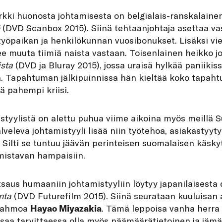
rkki huonosta johtamisesta on belgialais-ranskalaine
(DVD Scanbox 2015). Siinä tehtaanjohtaja asettaa va
yöpaikan ja henkilökunnan vuosibonukset. Lisäksi vi
ee muuta tiimiä naista vastaan. Toisenlainen heikko jo
ista
(DVD ja Bluray 2015), jossa uraisä hylkää paniiki
. Tapahtuman jälkipuinnissa hän kieltää koko tapah
lä pahempi kriisi.
styylistä on alettu puhua viime aikoina myös meillä S
alveleva johtamistyyli lisää niin työtehoa, asiakastyyt
 Silti se tuntuu jäävän perinteisen suomalaisen käsky
mistavan hampaisiin.
saus humaaniin johtamis­tyyliin löytyy japanilaisest
nta
(DVD Futurefilm 2015). Siinä seurataan kuuluisan 
ähahmoa
Hayao Miyazakia
. Tämä leppoisa vanha herra 
saa tarvittaessa olla myös päämäärätietoinen ja jämä