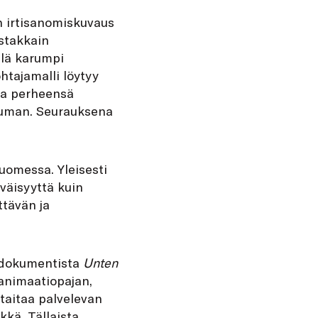
n irtisanomiskuvaus
stakkain
elä karumpi
htajamalli löytyy
ssa perheensä
tuman. Seurauksena
uomessa. Yleisesti
yväisyyttä kuin
ttävän ja
a dokumentista
Unten
animaatiopajan,
taitaa palvelevan
kkä. Tällaista