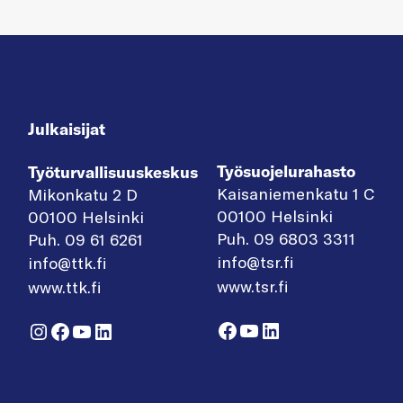
Julkaisijat
Työsuojelurahasto
Työturvallisuuskeskus
Kaisaniemenkatu 1 C
Mikonkatu 2 D
00100 Helsinki
00100 Helsinki
Puh. 09 6803 3311
Puh. 09 61 6261
info@tsr.fi
info@ttk.fi
www.tsr.fi
www.ttk.fi
Facebook
YouTube
LinkedIn
Instagram
Facebook
YouTube
LinkedIn