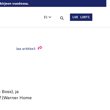
skirjeen vuodessa.
FI
LUE LEHTI
Languages
Hae sivustolta
Jaa artikkeli
 Boss), ja
2
(Warner Home