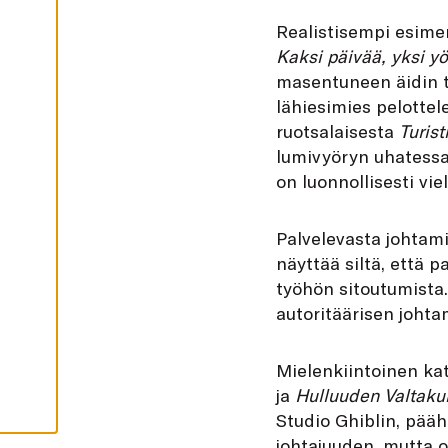
I
K
Realistisempi esime
K
I
Kaksi päivää, yksi yö
masentuneen äidin t
H
Y
lähiesimies pelottel
V
Ä
ruotsalaisesta
Turist
K
S
lumivyöryn uhatessa
Y
on luonnollisesti vie
K
A
I
K
K
Palvelevasta johtami
I
näyttää siltä, että p
E
V
työhön sitoutumista.
Ä
S
autoritäärisen johta
T
E
E
T
Mielenkiintoinen kat
ja
Hulluuden Valtaku
Studio Ghiblin, pä
johtajuuden, mutta o