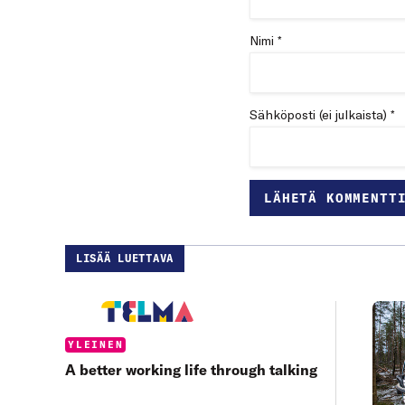
Nimi *
Sähköposti (ei julkaista) *
LISÄÄ LUETTAVA
Categories:
YLEINEN
A better working life through talking