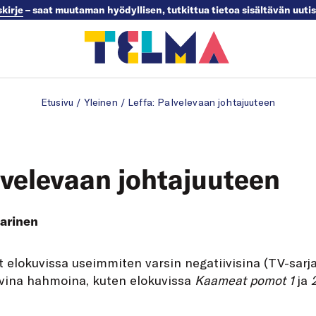
skirje
– saat muutaman hyödyllisen, tutkittua tietoa sisältävän uuti
Etusivu
/
Yleinen
/
Leffa: Palvelevaan johtajuuteen
lvelevaan johtajuuteen
arinen
t elokuvissa useimmiten varsin negatiivisina (TV-sarja
vina hahmoina, kuten elokuvissa
Kaameat pomot 1
ja