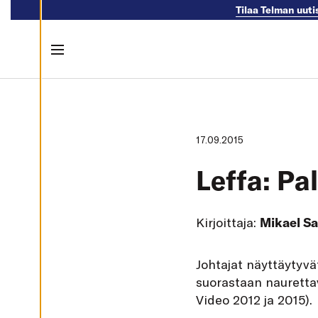
Tilaa Telman uuti
M
U
O
K
K
Menu
A
A
E
Skip to content
V
Ä
S
T
E
17.09.2015
A
S
E
Leffa: Pa
T
U
K
S
I
Kirjoittaja:
Mikael Sa
A
K
I
J
ohtajat näyttäytyvä
E
L
suorastaan nauretta
L
Ä
Video 2012 ja 2015).
K
A