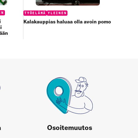
Categories:
EN
TYÖELÄMÄ
YLEINEN
i
Kalakauppias haluaa olla avoin pomo
i
tään
a
Osoitemuutos