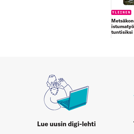
Categories
YLEINEN
Metsäkone
istumatyö
tuntisiksi
Lue uusin digi-lehti