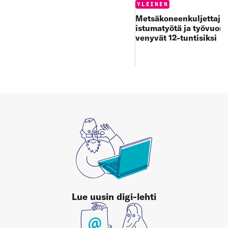
Categories:
YLEINEN
Metsäkoneenkuljettajan
istumatyötä ja työvuoro
venyvät 12-tuntisiksi
Lue uusin digi-lehti