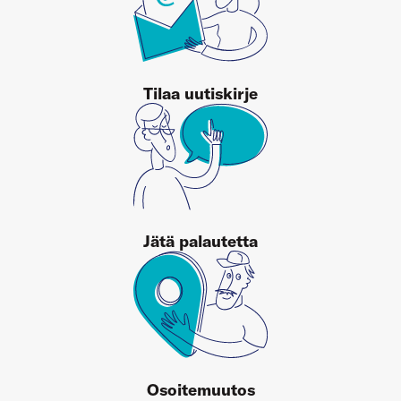
Tilaa uutiskirje
Jätä palautetta
Osoitemuutos