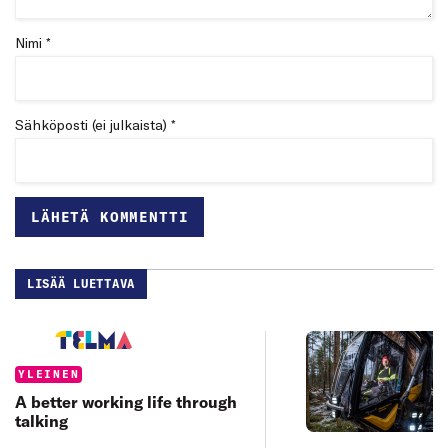
Nimi *
Sähköposti (ei julkaista) *
LISÄÄ LUETTAVA
Categories:
YLEINEN
A better working life through
talking