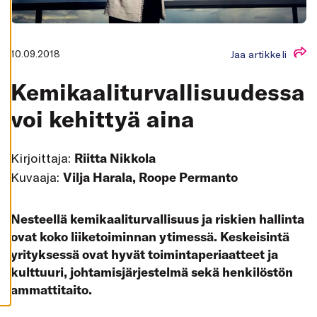
K
A
I
K
K
10.09.2018
Jaa artikkeli
I
H
Kemikaaliturvallisuudessa
Y
V
Ä
voi kehittyä aina
K
S
Y
K
Kirjoittaja:
Riitta Nikkola
A
I
Kuvaaja:
Vilja Harala, Roope Permanto
K
K
I
E
Nesteellä kemikaaliturvallisuus ja riskien hallinta
V
Ä
ovat koko liiketoiminnan ytimessä. Keskeisintä
S
T
yrityksessä ovat hyvät toimintaperiaatteet ja
E
E
kulttuuri, johtamisjärjestelmä sekä henkilöstön
T
ammattitaito.