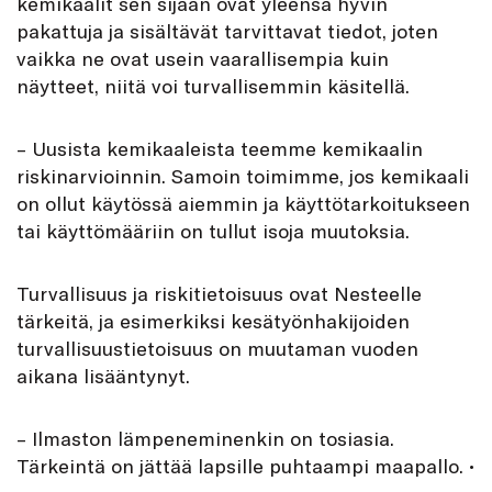
kemikaalit sen sijaan ovat yleensä hyvin
pakattuja ja sisältävät tarvittavat tiedot, joten
vaikka ne ovat usein vaarallisempia kuin
näytteet, niitä voi turvallisemmin käsitellä.
– Uusista kemikaaleista teemme kemikaalin
riskinarvioinnin. Samoin toimimme, jos kemikaali
on ollut käytössä aiemmin ja käyttötarkoitukseen
tai käyttömääriin on tullut isoja muutoksia.
Turvallisuus ja riskitietoisuus ovat Nesteelle
tärkeitä, ja esimerkiksi kesätyönhakijoiden
turvallisuustietoisuus on muutaman vuoden
aikana lisääntynyt.
– Ilmaston lämpeneminenkin on tosiasia.
Tärkeintä on jättää lapsille puhtaampi maapallo.
•