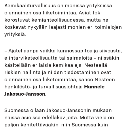
K
emikaaliturvallisuus on monissa yrityksissä
olennainen osa liiketoimintaa. Asiat toki
korostuvat kemianteollisuudessa, mutta ne
koskevat nykyään laajasti monien eri toimialojen
yrityksiä.
– Ajatellaanpa vaikka kunnossapitoa ja siivousta,
elintarviketeollisuutta tai sairaaloita – niissäkin
käsitellään erilaisia kemikaaleja. Nesteellä
riskien hallinta ja niiden tiedostaminen ovat
olennainen osa liiketoimintaa, sanoo Nesteen
henkilöstö- ja turvallisuusjohtaja
Hannele
Jakosuo-Jansson
.
Suomessa ollaan Jakosuo-Janssonin mukaan
näissä asioissa edelläkävijöitä. Mutta vielä on
paljon kehitettävääkin, niin Suomessa kuin