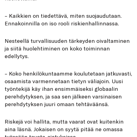
– Kaikkien on tiedettävä, miten suojaudutaan.
Ennakoinnilla on iso rooli riskienhallinnassa.
Nesteellä turvallisuuden tärkeyden oivaltaminen
ja siitä huolehtiminen on koko toiminnan
edellytys.
– Koko henkilökuntaamme koulutetaan jatkuvasti,
osaamista varmennetaan tietyn väliajoin. Uusi
työntekijä käy ihan ensimmäiseksi globaalin
perehdytyksen, ja saa sen jälkeen varsinaisen
perehdytyksen juuri omaan tehtäväänsä.
Riskejä voi hallita, mutta vaarat ovat kuitenkin
aina läsnä. Jokaisen on syytä pitää ne omassa
työssään tausta-ajatuksissa.