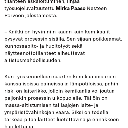
tilanteen eskaloituminen, linjaa
työsuojeluvaltuutettu
Mirka Paaso
Nesteen
Porvoon jalostamosta.
– Kaikki on hyvin niin kauan kuin kemikaalit
pysyvät prosessin sisällä. Sen sijaan poikkeamat,
kunnossapito- ja huoltotyöt sekä
näytteenottotilanteet aiheuttavat
altistusmahdollisuuden.
Kun työskennellään suurten kemikaalimäärien
kanssa isoissa paineissa ja lämpötiloissa, pahin
riski on laiterikko, jolloin kemikaalia voi joutua
paljonkin prosessin ulkopuolelle. Tällöin on
massa-altistumisen tai laajojen laite- ja
ympäristövahinkojen vaara. Siksi on todella
tärkeää pitää laitteet luotettavina ja ennakkoon
huollettuina.