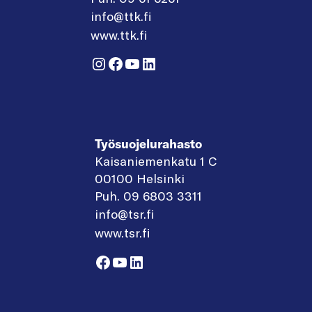
info@ttk.fi
www.ttk.fi
Instagram
Facebook
YouTube
LinkedIn
Työsuojelurahasto
Kaisaniemenkatu 1 C
00100 Helsinki
Puh. 09 6803 3311
info@tsr.fi
www.tsr.fi
Facebook
YouTube
LinkedIn