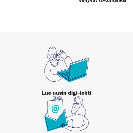
Lue uusin digi-lehti