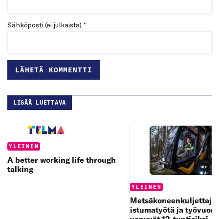
Sähköposti (ei julkaista) *
LISÄÄ LUETTAVA
Categories:
YLEINEN
A better working life through
talking
Categories:
YLEINEN
Metsäkoneenkuljettajan
istumatyötä ja työvuoro
venyvät 12-tuntisiksi