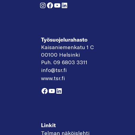
Instagram
Facebook
YouTube
LinkedIn
Työsuojelurahasto
Kaisaniemenkatu 1 C
00100 Helsinki
Puh. 09 6803 3311
info@tsr.fi
www.tsr.fi
Facebook
YouTube
LinkedIn
Linkit
Telman näköislehti