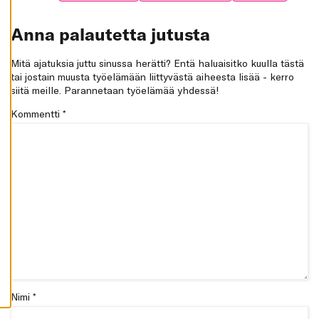
K
A
I
Anna palautetta jutusta
K
K
I
Mitä ajatuksia juttu sinussa herätti? Entä haluaisitko kuulla tästä
tai jostain muusta työelämään liittyvästä aiheesta lisää - kerro
H
Y
siitä meille. Parannetaan työelämää yhdessä!
V
Ä
Kommentti
*
K
S
Y
K
A
I
K
K
I
E
V
Ä
S
T
E
E
T
Nimi *