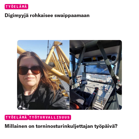
Categories:
TYÖELÄMÄ
Digimyyjä rohkaisee swaippaamaan
Categories:
TYÖELÄMÄ
TYÖTURVALLISUUS
Millainen on torninosturinkuljettajan työpäivä?