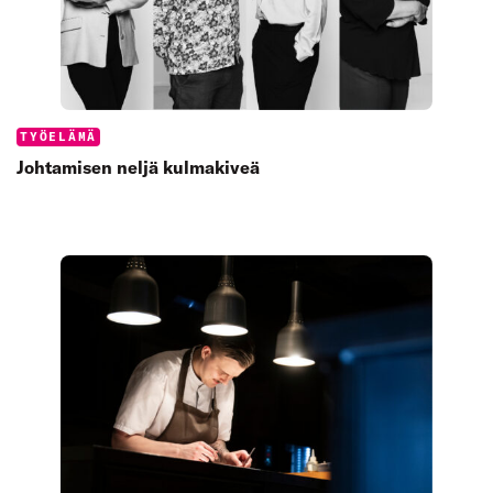
Categories:
TYÖELÄMÄ
Johtamisen neljä kulmakiveä