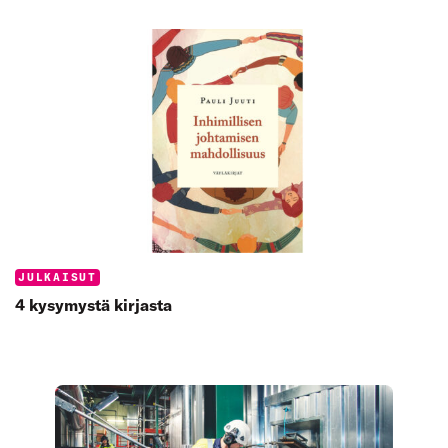
Categories:
JULKAISUT
4 kysymystä kirjasta