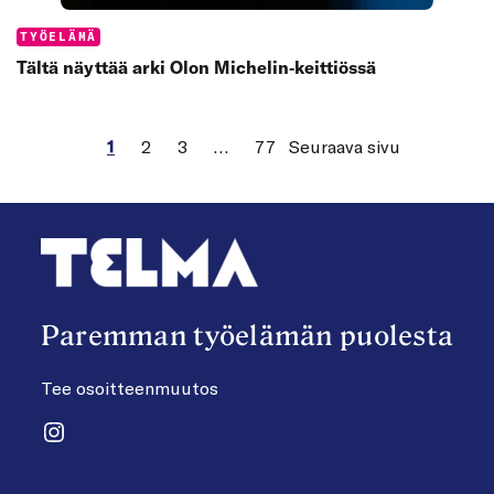
Categories:
TYÖELÄMÄ
Tältä näyttää arki Olon Michelin‑keittiössä
1
2
3
…
77
Seuraava sivu
Paremman työelämän puolesta
Tee osoitteenmuutos
Instagram