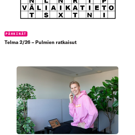
Categories:
PÄHKINÄT
Telma 2/26 – Pulmien ratkaisut