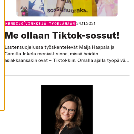
K
I
H
Y
V
24.11.2021
Categories:
HENKILÖ
VINKKEJÄ TYÖELÄMÄÄN
Ä
K
Me ollaan Tiktok-sossut!
S
Y
K
Lastensuojelussa työskentelevät Maija Haapala ja
A
I
Camilla Jokela menivät sinne, missä heidän
K
asiakkaansakin ovat – Tiktokkiin. Omalla ajalla työpäivän
K
I
jälkeen tehty työ kasvattaa tekijöidensä ammatillista
E
osaamista ja antaa helposti lähestyttävät kasvot
V
Ä
lastensuojelutyölle.
S
T
E
E
T