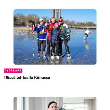
Categories:
TYÖELÄMÄ
Töissä tehtaalla Kiinassa