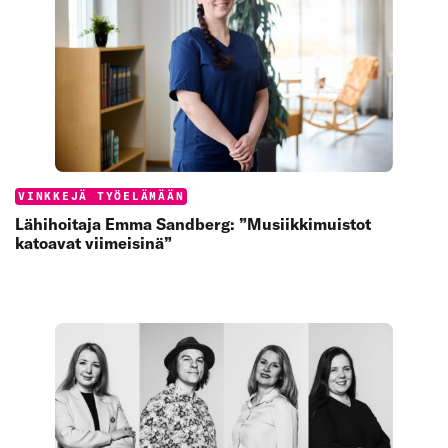
Categories:
VINKKEJÄ TYÖELÄMÄÄN
Lähihoitaja Emma Sandberg: ”Musiikkimuistot
katoavat viimeisinä”