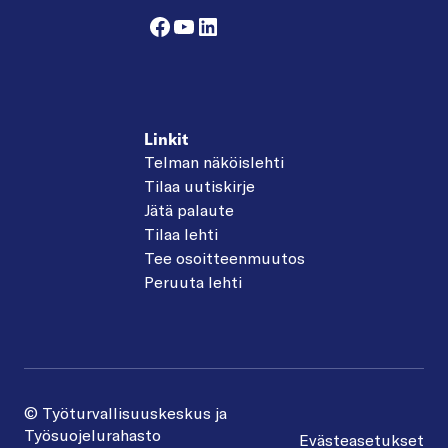
Facebook
YouTube
LinkedIn
Linkit
Telman näköislehti
Tilaa uutiskirje
Jätä palaute
Tilaa lehti
Tee osoitteenmuutos
Peruuta lehti
© Työturvallisuuskeskus ja
Työsuojelurahasto
Evästeasetukset