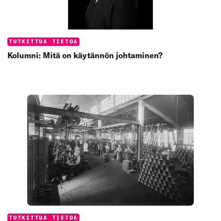
Categories:
TUTKITTUA TIETOA
Kolumni: Mitä on käytännön johtaminen?
Categories:
TUTKITTUA TIETOA