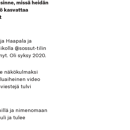
 sinne, missä heidän
yö kasvattaa
t
ja Haapala ja
ikolla @sossut-tilin
nyt. Oli syksy 2020.
mme näkökulmaksi
luaiheinen video
viestejä tulvi
millä ja nimenomaan
uli ja tulee