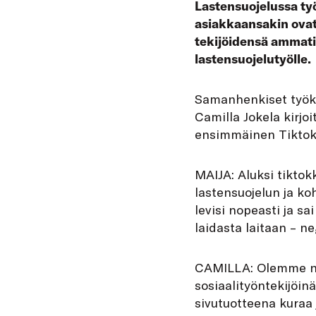
Lastensuojelussa ty
asiakkaansakin ovat 
tekijöidensä ammatil
lastensuojelutyölle.
Samanhenkiset työkav
Camilla Jokela kirjoi
ensimmäinen Tiktok-v
MAIJA: Aluksi tikto
lastensuojelun ja k
levisi nopeasti ja sa
laidasta laitaan – neg
CAMILLA: Olemme nii
sosiaalityöntekijöinä
sivutuotteena kuraa 