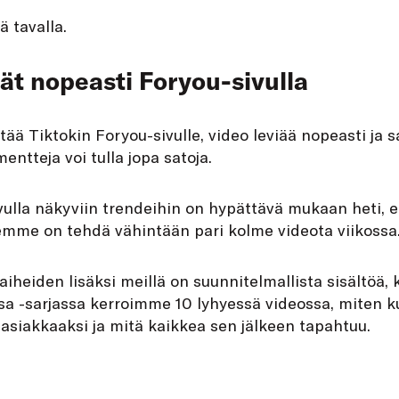
ä tavalla.
vät nopeasti Foryou-sivulla
tää Tiktokin Foryou-sivulle, video leviää nopeasti ja s
entteja voi tulla jopa satoja.
ulla näkyviin trendeihin on hypättävä mukaan heti,
emme on tehdä vähintään pari kolme videota viikossa
iheiden lisäksi meillä on suunnitelmallista sisältöä, k
sa -sarjassa kerroimme 10 lyhyessä videossa, miten ku
 asiakkaaksi ja mitä kaikkea sen jälkeen tapahtuu.