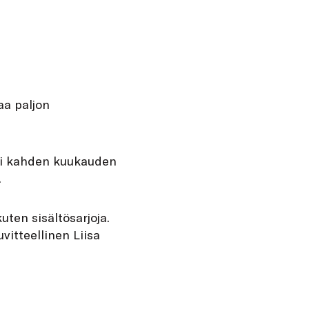
aa paljon
 ei kahden kuukauden
.
uten sisältösarjoja.
vitteellinen Liisa