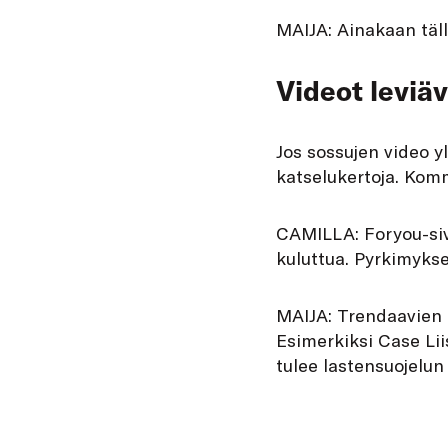
MAIJA: Ainakaan täll
Videot leviä
Jos sossujen video yl
katselukertoja. Komm
CAMILLA: Foryou-siv
kuluttua. Pyrkimyks
MAIJA: Trendaavien a
Esimerkiksi Case Lii
tulee lastensuojelun