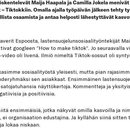
öskentelevät Maija Haapala ja Camilla Jokela menivät
– Tiktokkiin. Omalla ajalla työpäivän jälkeen tehty t
lista osaamista ja antaa helposti lähestyttävät kasvo
erit Espoosta, lastensuojelunsosiaalityöntekijät Mai
ttivat googleen ”How to make tiktok”. Jo seuraavalla vi
ideo oli livenä. Ilmiö nimeltä Tiktok-sossut oli synty
kkasimme sosiaalityöstä yleisesti, mutta pian rajasi
ohderyhmäksi sen asiakkaat. Ensimmäinen lastensuoje
i satojatuhansia näyttökertoja. Kommentteja ja yksityis
atiivisia ja positiivisia.
tä ensimmäisiä, jotka näkyvät omilla kasvoilla ja ni
, ei organisaation edustajina. Ja kyllähän siinä sitten t
ja lokaa niskaan.