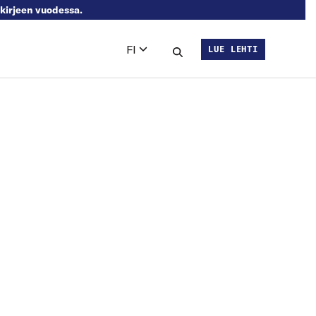
skirjeen vuodessa.
FI
LUE LEHTI
Languages
Hae sivustolta