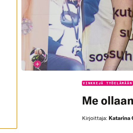
I
K
K
I
H
Y
V
Ä
K
S
Y
K
A
I
K
K
I
E
V
VINKKEJÄ TYÖELÄMÄÄN
Ä
S
T
Me ollaan
E
E
T
Kirjoittaja:
Katarina 