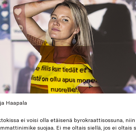
ja Haapala
okissa ei voisi olla etäisenä byrokraattisossuna, niin
mmattinimike suojaa. Ei me oltais siellä, jos ei oltais 