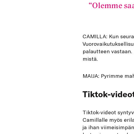
Olemme saa
CAMILLA: Kun seuraa
Vuorovaikutuksellisu
palautteen vastaan.
mistä.
MAIJA: Pyrimme mah
Tiktok-video
Tiktok-videot syntyvä
Camillalle myös eril
ja ihan viimeisimpä