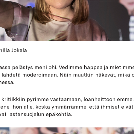
illa Jokela
lassa pelästys meni ohi. Vedimme happea ja mietimme
i lähdetä moderoimaan. Näin muutkin näkevät, mikä o
messa.
kritiikkiin pyrimme vastaamaan, loanheittoon emme.
ene ihon alle, koska ymmärrämme, että ihmiset eivät 
ivat lastensuojelun epäkohtia.