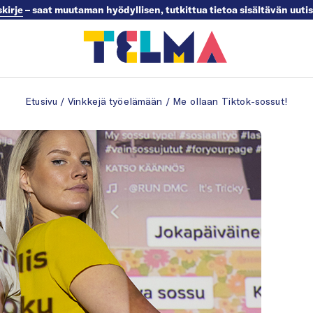
skirje
– saat muutaman hyödyllisen, tutkittua tietoa sisältävän uuti
Etusivu
/
Vinkkejä työelämään
/
Me ollaan Tiktok-sossut!