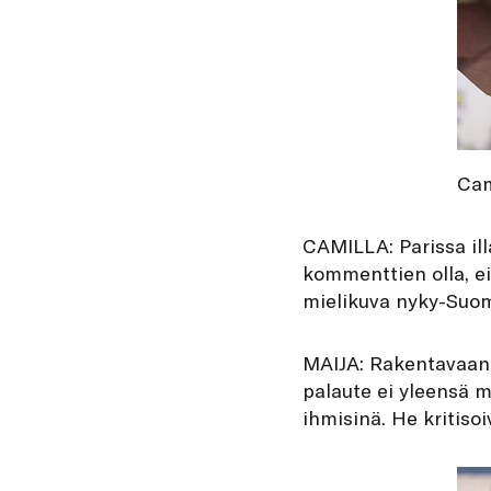
Cam
CAMILLA: Parissa il
kommenttien olla, e
mielikuva nyky-Suo
MAIJA: Rakentavaan 
palaute ei yleensä m
ihmisinä. He kritiso