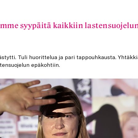
imme syypäitä kaikkiin lastensuojelun
ästytti. Tuli huorittelua ja pari tappouhkausta. Yhtäk
stensuojelun epäkohtiin.