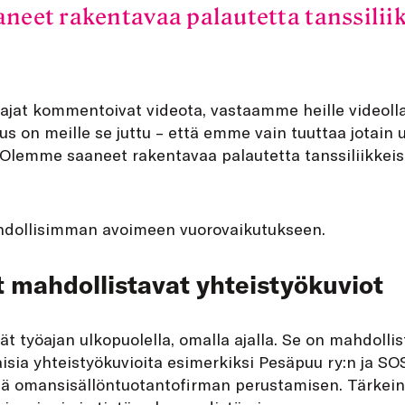
neet rakentavaa palautetta tanssilii
jat kommentoivat videota, vastaamme heille videolla
us on meille se juttu – että emme vain tuuttaa jotain
 Olemme saaneet rakentavaa palautetta tanssiliikkei
dollisimman avoimeen vuorovaikutukseen.
t mahdollistavat yhteistyökuviot
t työajan ulkopuolella, omalla ajalla. Se on mahdollis
aisia yhteistyökuvioita esimerkiksi Pesäpuu ry:n ja S
nä omansisällöntuotantofirman perustamisen. Tärkein